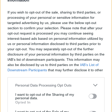
Information
passato.”
If you wish to opt-out of the sale, sharing to third parties, or
L’obiettivo è arrivare a New York in condizioni
processing of your personal or sensitive information for
simili a quelle avute a Wimbledon prima della
targeted advertising by us, please use the below opt-out
ricaduta. “Arrivando allo US Open, dovrei
section to confirm your selection. Please note that after your
opt-out request is processed you may continue seeing
sentirmi in condizioni simili a come mi sono
interest-based ads based on personal information utilized by
sentito qui. Devo fare una risonanza magnetica.
us or personal information disclosed to third parties prior to
A questo punto ho tante risonanze diverse da
your opt-out. You may separately opt-out of the further
disclosure of your personal information by third parties on the
confrontare. Ognuna era migliore della
IAB’s list of downstream participants. This information may
precedente, quindi vedremo come sto.”
also be disclosed by us to third parties on the
IAB’s List of
Downstream Participants
that may further disclose it to other
Fritz lascia La sconfitta contro Zverev
third parties.
interrompe una striscia favorevole e chiude la
Please note that this website/app uses one or more Google
Personal Data Processing Opt Outs
sua corsa ai Championships, ma il vero nodo
services and may gather and store information including but
not limited to your visit or usage behaviour. You may click to
I want to opt-out of the Sharing of my
resta il ginocchio. Lo statunitense dovrà capire
personal data.
grant or deny consent to Google and its third-party tags to
l’entità della ricaduta e gestire con attenzione le
Opted In
use your data for below specified purposes in below Google
prossime settimane, con la stagione sul cemento
consent section.
I want to opt-out of the Sale of my