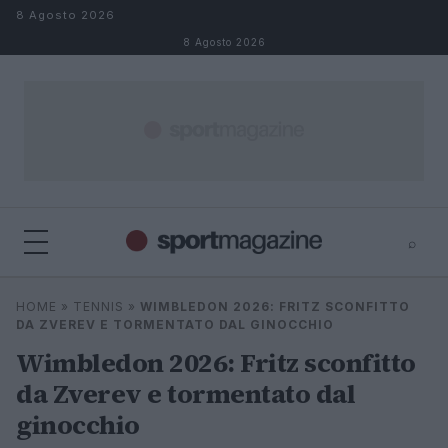
Salta al contenuto
8 Agosto 2026
8 Agosto 2026
⌕
⌕
×
HOME
»
TENNIS
»
WIMBLEDON 2026: FRITZ SCONFITTO
Cerca
DA ZVEREV E TORMENTATO DAL GINOCCHIO
Wimbledon 2026: Fritz sconfitto
da Zverev e tormentato dal
ginocchio