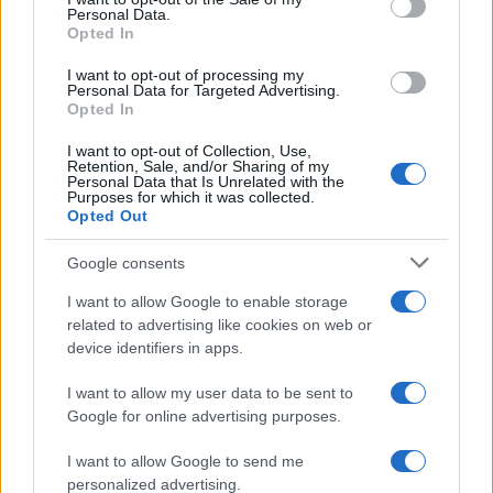
Personal Data.
americano e lo US Open già all’orizzonte.
Opted In
I want to opt-out of processing my
Personal Data for Targeted Advertising.
Opted In
AUTORE
Ilaria Mauri
I want to opt-out of Collection, Use,
Retention, Sale, and/or Sharing of my
Ilaria Mauri, bolognese, decise di seguire il
Personal Data that Is Unrelated with the
giornalismo sportivo dopo una notte al
Purposes for which it was collected.
Dall'Ara durante una partita decisiva: oggi
Opted Out
coordina le pagine di competizioni e
commenti. In redazione predilige reportage
Google consents
sul campo e conserva il biglietto di quella
I want to allow Google to enable storage
partita come prova della svolta.
related to advertising like cookies on web or
device identifiers in apps.
I want to allow my user data to be sent to
Google for online advertising purposes.
I want to allow Google to send me
personalized advertising.