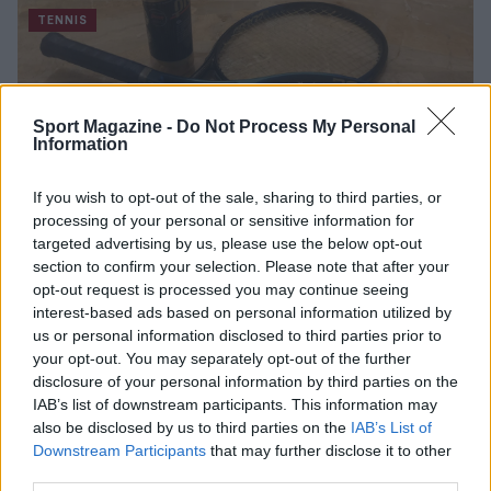
TENNIS
Sport Magazine -
Do Not Process My Personal
Information
If you wish to opt-out of the sale, sharing to third parties, or
processing of your personal or sensitive information for
targeted advertising by us, please use the below opt-out
section to confirm your selection. Please note that after your
Matteo Berrettini non nasconde la
opt-out request is processed you may continue seeing
sorpresa
interest-based ads based on personal information utilized by
us or personal information disclosed to third parties prior to
"Lo dico sinceramente: mai avrei pensato di arrivare così in
your opt-out. You may separately opt-out of the further
alto" ha ammesso.
disclosure of your personal information by third parties on the
Redazione Sport Magazine · 26 Giu 2021
IAB’s list of downstream participants. This information may
also be disclosed by us to third parties on the
IAB’s List of
TENNIS
Downstream Participants
that may further disclose it to other
third parties.