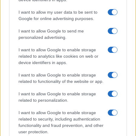
I want to allow my user data to be sent to
Google for online advertising purposes.
I want to allow Google to send me
personalized advertising.
Matteo Berrettini: “Wimbledon è il tempio
del tennis”
I want to allow Google to enable storage
Dopo la prova al Queen's il tennista italiano vuole stupire sul
related to analytics like cookies on web or
verde di Londra.
device identifiers in apps.
Redazione Sport Magazine · 22 Giu 2021
I want to allow Google to enable storage
related to functionality of the website or app.
TENNIS
I want to allow Google to enable storage
related to personalization.
I want to allow Google to enable storage
related to security, including authentication
functionality and fraud prevention, and other
user protection.