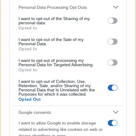
Please note that this website/app uses one or more Google
Personal Data Processing Opt Outs
services and may gather and store information including but
not limited to your visit or usage behaviour. You may click to
I want to opt-out of the Sharing of my
personal data.
grant or deny consent to Google and its third-party tags to
Opted In
use your data for below specified purposes in below Google
consent section.
I want to opt-out of the Sale of my
Personal Data.
Opted In
Simona Halep costretta a rinunciare a
I want to opt-out of processing my
Wimbledon
Personal Data for Targeted Advertising.
Opted In
"Sfortunatamente il mio corpo non ha collaborato" ha
ammesso.
I want to opt-out of Collection, Use,
Retention, Sale, and/or Sharing of my
Redazione Sport Magazine · 25 Giu 2021
Personal Data that Is Unrelated with the
Purposes for which it was collected.
Opted Out
TENNIS
Google consents
I want to allow Google to enable storage
related to advertising like cookies on web or
device identifiers in apps.