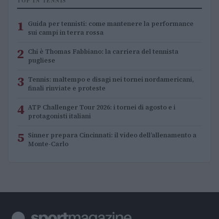
TOP IN TENNIS
1
Guida per tennisti: come mantenere la performance
sui campi in terra rossa
2
Chi è Thomas Fabbiano: la carriera del tennista
pugliese
3
Tennis: maltempo e disagi nei tornei nordamericani,
finali rinviate e proteste
4
ATP Challenger Tour 2026: i tornei di agosto e i
protagonisti italiani
5
Sinner prepara Cincinnati: il video dell’allenamento a
Monte-Carlo