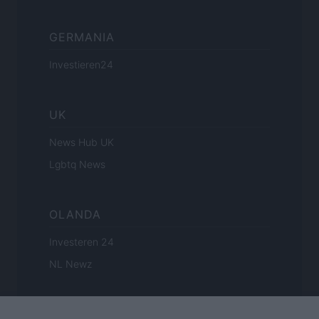
GERMANIA
Investieren24
UK
News Hub UK
Lgbtq News
OLANDA
Investeren 24
NL Newz