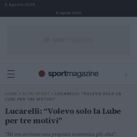
Salta al contenuto
8 Agosto 2026
8 Agosto 2026
⌕
⌕
×
HOME
»
ALTRI SPORT
»
LUCARELLI: “VOLEVO SOLO LA
Cerca
LUBE PER TRE MOTIVI”
Lucarelli: “Volevo solo la Lube
per tre motivi”
"Mi era arrivata una proposta economica più alta".