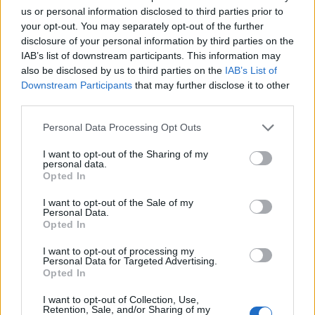
us or personal information disclosed to third parties prior to
your opt-out. You may separately opt-out of the further
disclosure of your personal information by third parties on the
IAB’s list of downstream participants. This information may
also be disclosed by us to third parties on the
IAB’s List of
Downstream Participants
that may further disclose it to other
third parties.
Please note that this website/app uses one or more Google
Personal Data Processing Opt Outs
services and may gather and store information including but
Linci Rugby Club Milano: la storia di un gruppo di
atlete che ha scelto l’autogestione
not limited to your visit or usage behaviour. You may click to
I want to opt-out of the Sharing of my
personal data.
grant or deny consent to Google and its third-party tags to
Ilaria Mauri · 7 Ago 2026
Opted In
use your data for below specified purposes in below Google
consent section.
I want to opt-out of the Sale of my
Personal Data.
Opted In
PIÙ LETTI
I want to opt-out of processing my
1
Personal Data for Targeted Advertising.
Europei degli sport acquatici, ciclismo e tennis: il
Opted In
palinsesto sportivo del 3 agosto
2
I want to opt-out of Collection, Use,
Lara Gut: stipendio e patrimonio della sciatrice
Retention, Sale, and/or Sharing of my