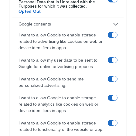
Personal Data that Is Unrelated with the
Purposes for which it was collected.
3
A quanto ammonta il patrimonio di Federica
Opted Out
Pellegrini? Lo stipendio
Google consents
4
Dai Knicks ai campionati di tennis: le scommesse che
hanno fatto storia
I want to allow Google to enable storage
related to advertising like cookies on web or
5
Rugby: All Blacks vs Springboks, il calendario
device identifiers in apps.
completo del Greatest Rivalry Tour
I want to allow my user data to be sent to
Google for online advertising purposes.
I want to allow Google to send me
personalized advertising.
I want to allow Google to enable storage
related to analytics like cookies on web or
Sportmagazine: notizie, approfondimenti e classifiche su
device identifiers in apps.
calcio, basket, tennis, ciclismo, motori, Formula 1,
MotoGP e Olimpiadi. Le ultime news dalle competizioni
I want to allow Google to enable storage
nazionali e internazionali, gli highlight delle partite, le
related to functionality of the website or app.
interviste ai protagonisti e i risultati in tempo reale di tutte