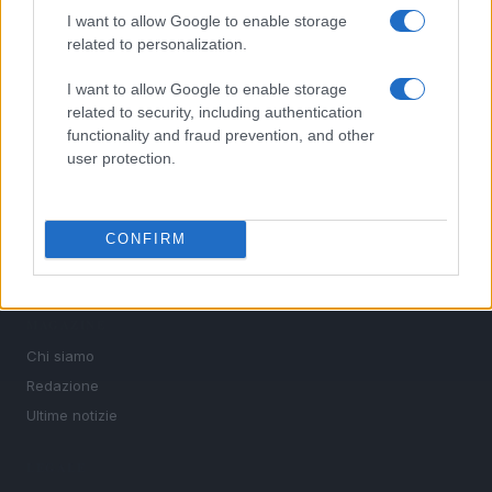
le discipline che fanno emozionare gli appassionati di
I want to allow Google to enable storage
sport.
related to personalization.
I want to allow Google to enable storage
SEZIONI
related to security, including authentication
Calcio
functionality and fraud prevention, and other
Tennis
user protection.
Basket
Motori
CONFIRM
Ciclismo
Altri sport
MAGAZINE
Chi siamo
Redazione
Ultime notizie
LEGALE