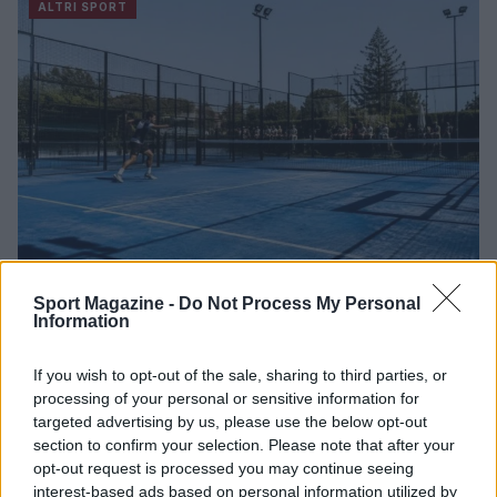
ALTRI SPORT
Sport Magazine -
Do Not Process My Personal
Come migliorare il rovescio nel padel e trasformare
Information
la difesa in attacco
Francesca Lombardi · 7 Ago 2026
If you wish to opt-out of the sale, sharing to third parties, or
processing of your personal or sensitive information for
ALTRI SPORT
targeted advertising by us, please use the below opt-out
section to confirm your selection. Please note that after your
opt-out request is processed you may continue seeing
interest-based ads based on personal information utilized by