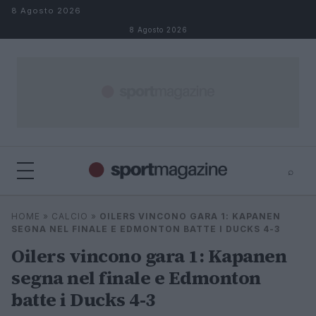
Salta al contenuto
8 Agosto 2026
8 Agosto 2026
⌕
⌕
×
HOME
»
CALCIO
»
OILERS VINCONO GARA 1: KAPANEN
Cerca
SEGNA NEL FINALE E EDMONTON BATTE I DUCKS 4-3
Oilers vincono gara 1: Kapanen
segna nel finale e Edmonton
batte i Ducks 4-3