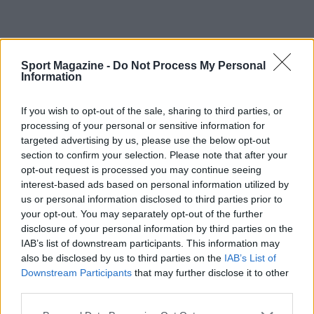
Sport Magazine -
Do Not Process My Personal
Information
If you wish to opt-out of the sale, sharing to third parties, or
processing of your personal or sensitive information for
targeted advertising by us, please use the below opt-out
section to confirm your selection. Please note that after your
opt-out request is processed you may continue seeing
interest-based ads based on personal information utilized by
us or personal information disclosed to third parties prior to
your opt-out. You may separately opt-out of the further
disclosure of your personal information by third parties on the
IAB’s list of downstream participants. This information may
AUTORE
Martina Marchesi
also be disclosed by us to third parties on the
IAB’s List of
Downstream Participants
that may further disclose it to other
Martina Marchesi ha guidato la squadra che
third parties.
ha coperto il piano urbanistico di Firenze,
sostenendo una linea editoriale basata
Please note that this website/app uses one or more Google