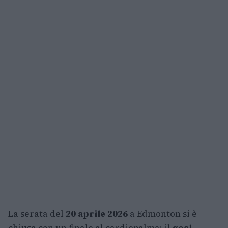
La serata del
20 aprile 2026
a Edmonton si è
chiusa con un finale al cardiopalma: il
goal