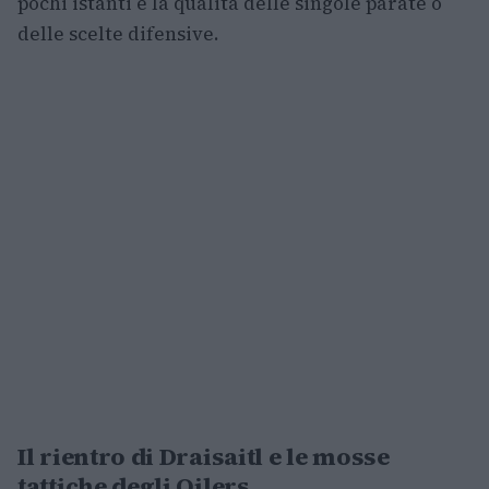
pochi istanti e la qualità delle singole parate o
delle scelte difensive.
Il rientro di Draisaitl e le mosse
tattiche degli Oilers