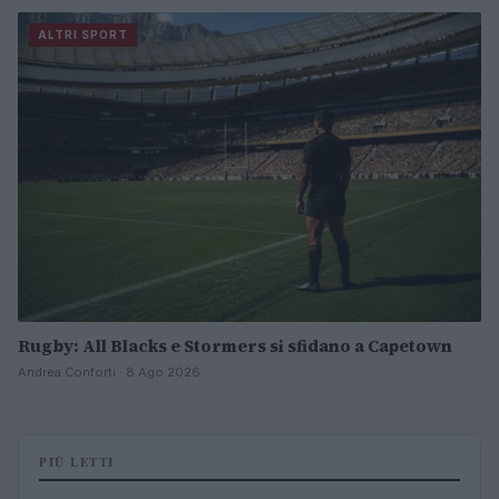
ALTRI SPORT
Rugby: All Blacks e Stormers si sfidano a Capetown
Andrea Conforti · 8 Ago 2026
PIÙ LETTI