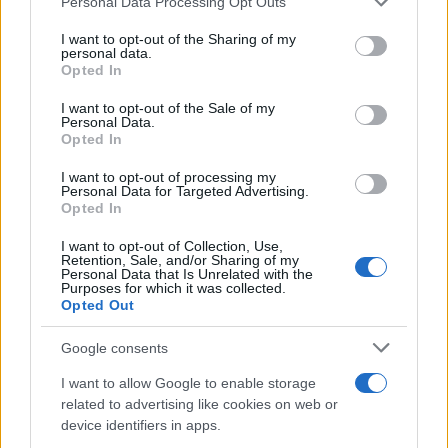
Personal Data Processing Opt Outs
sull'analisi documentale. Vicedirettrice, porta
services and may gather and store information including but
un dettaglio personale riconoscibile: una
not limited to your visit or usage behaviour. You may click to
I want to opt-out of the Sharing of my
personal data.
mappa manoscritta dei rioni fiorentini nella sua
grant or deny consent to Google and its third-party tags to
Opted In
agenda.
use your data for below specified purposes in below Google
consent section.
I want to opt-out of the Sale of my
Personal Data.
Opted In
I want to opt-out of processing my
Personal Data for Targeted Advertising.
Opted In
I want to opt-out of Collection, Use,
Retention, Sale, and/or Sharing of my
Personal Data that Is Unrelated with the
Purposes for which it was collected.
Opted Out
Google consents
I want to allow Google to enable storage
related to advertising like cookies on web or
device identifiers in apps.