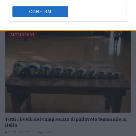
Controparete nel padel: tecniche e consigli per
CONFIRM
eseguirla al meglio
Francesca Lombardi · 8 Ago 2026
ALTRI SPORT
Tutti i livelli del campionato di pallavolo femminile in
Italia
Andrea Conforti · 8 Ago 2026