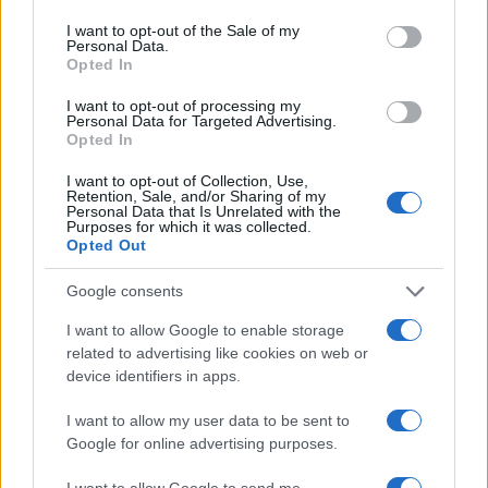
use your data for below specified purposes in below Google
palcoscenico internazionale, le
Final Four
2026 si
consent section.
I want to opt-out of the Sale of my
presentano come un evento da non perdere per
Personal Data.
Opted In
chi ama la
pallavolo
di alto livello.
I want to opt-out of processing my
Personal Data for Targeted Advertising.
Opted In
AUTORE
Francesca Lombardi
I want to opt-out of Collection, Use,
Retention, Sale, and/or Sharing of my
Personal Data that Is Unrelated with the
Francesca Lombardi, fiorentina, prese appunti
Purposes for which it was collected.
tecnici dal primo box di un circuito toscano e
Opted Out
da allora firma approfondimenti sui motori. In
redazione sostiene un approccio metodico
Google consents
alle prove su pista, cura il format 'tecnica e
cronaca' e conserva i fogli di appunti del
I want to allow Google to enable storage
debutto tecnico in autodromo.
related to advertising like cookies on web or
device identifiers in apps.
I want to allow my user data to be sent to
Google for online advertising purposes.
I want to allow Google to send me