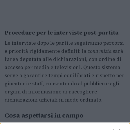
Procedure per le interviste post-partita
Le interviste dopo le partite seguiranno percorsi
e priorità rigidamente definiti: la
zona mista
sarà
l’area deputata alle dichiarazioni, con ordine di
accesso per media e televisioni. Questo sistema
serve a garantire tempi equilibrati e rispetto per
giocatori e staff, consentendo al pubblico e agli
organi di informazione di raccogliere
dichiarazioni ufficiali in modo ordinato.
Cosa aspettarsi in campo
Dal punto di vista tecnico, la Final Four dovrebbe