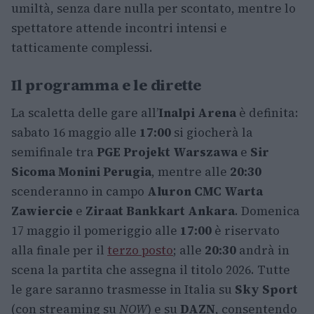
umiltà, senza dare nulla per scontato, mentre lo
spettatore attende incontri intensi e
tatticamente complessi.
Il programma e le dirette
La scaletta delle gare all’
Inalpi Arena
è definita:
sabato 16 maggio alle
17:00
si giocherà la
semifinale tra
PGE Projekt Warszawa
e
Sir
Sicoma Monini Perugia
, mentre alle
20:30
scenderanno in campo
Aluron CMC Warta
Zawiercie
e
Ziraat Bankkart Ankara
. Domenica
17 maggio il pomeriggio alle
17:00
è riservato
alla finale per il
terzo posto
; alle
20:30
andrà in
scena la partita che assegna il titolo 2026. Tutte
le gare saranno trasmesse in Italia su
Sky Sport
(con streaming su
NOW
) e su
DAZN
, consentendo