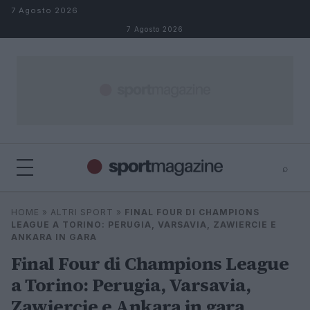
Salta al contenuto
7 Agosto 2026
7 Agosto 2026
⌕
⌕
×
HOME
»
ALTRI SPORT
»
FINAL FOUR DI CHAMPIONS
Cerca
LEAGUE A TORINO: PERUGIA, VARSAVIA, ZAWIERCIE E
ANKARA IN GARA
Final Four di Champions League
a Torino: Perugia, Varsavia,
Zawiercie e Ankara in gara