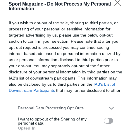
Sport Magazine -
Do Not Process My Personal
offrire scambi intensi, battute decisive e
Information
contrasti tattici tra palleggiatori e muri
avversari. Le semifinali promettono equilibrio e
If you wish to opt-out of the sale, sharing to third parties, or
momenti di grande spettacolo: i match
processing of your personal or sensitive information for
targeted advertising by us, please use the below opt-out
potrebbero risolversi su dettagli come la
section to confirm your selection. Please note that after your
gestione delle rotazioni, la solidità al servizio e
opt-out request is processed you may continue seeing
la capacità di mantenere la calma nei punti
interest-based ads based on personal information utilized by
us or personal information disclosed to third parties prior to
importanti. Per il pubblico presente a Torino,
your opt-out. You may separately opt-out of the further
l’appuntamento è un’occasione per vedere
disclosure of your personal information by third parties on the
giocatori di alto livello confrontarsi in una
IAB’s list of downstream participants. This information may
also be disclosed by us to third parties on the
IAB’s List of
cornice internazionale e per respirare
Downstream Participants
that may further disclose it to other
l’atmosfera tipica di una finale europea.
third parties.
Please note that this website/app uses one or more Google
In conclusione, la due giorni all’
Inalpi Arena
Personal Data Processing Opt Outs
services and may gather and store information including but
rappresenta l’apice stagionale per club e tifosi:
not limited to your visit or usage behaviour. You may click to
I want to opt-out of the Sharing of my
personal data.
tra predisposizione tattica, esigenze logistiche e
grant or deny consent to Google and its third-party tags to
Opted In