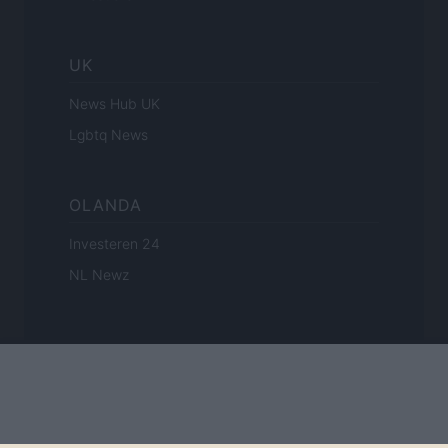
UK
News Hub UK
Lgbtq News
OLANDA
Investeren 24
NL Newz