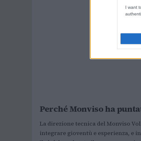
I want t
authenti
Perché Monviso ha puntato
La direzione tecnica del Monviso Vo
integrare gioventù e esperienza, e i