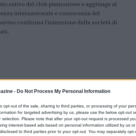
o estivo del club piemontese e aggiunge al
ienza internazionale e conoscenza del
onviso conferma l’intenzione della società di
ati.
azine -
Do Not Process My Personal Information
to opt-out of the sale, sharing to third parties, or processing of your per
formation for targeted advertising by us, please use the below opt-out s
r selection. Please note that after your opt-out request is processed y
eing interest-based ads based on personal information utilized by us or
disclosed to third parties prior to your opt-out. You may separately opt-