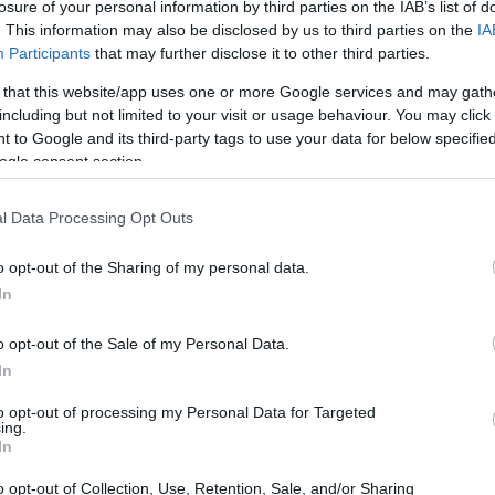
losure of your personal information by third parties on the IAB’s list of
. This information may also be disclosed by us to third parties on the
IA
Participants
that may further disclose it to other third parties.
 that this website/app uses one or more Google services and may gath
ne disputata in
Serie A2
con il Clerici Auto
including but not limited to your visit or usage behaviour. You may click 
cia di origine, e vanta nel curriculum un
 to Google and its third-party tags to use your data for below specifi
. Nel profilo di Bucciarelli si legge anche un
ogle consent section.
 alla
Seton Hall University
, dove ha giocato e
l Data Processing Opt Outs
nza che le ha consentito di affinare tecnica e
o opt-out of the Sharing of my personal data.
In
ati Uniti
o opt-out of the Sale of my Personal Data.
In
arelli
è caratterizzato da tappe differenti:
to opt-out of processing my Personal Data for Targeted
 come
Busnago
e
Vero Volley
, al
ing.
In
in
Serie B1
durante l’
anno del Covid
, fino alla
ltreoceano. Lì, il confronto quotidiano con un
o opt-out of Collection, Use, Retention, Sale, and/or Sharing