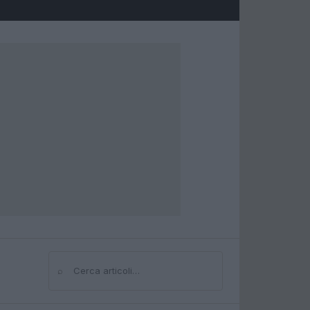
⌕
Cerca