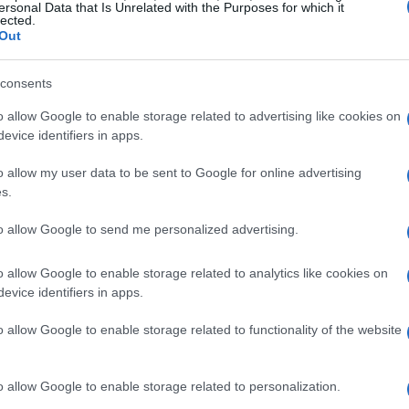
ersonal Data that Is Unrelated with the Purposes for which it
appresentato per lei una fase di crescita.
lected.
Out
ti
si è intrecciata con lo studio accademico,
nale più completo e maturo.
consents
o allow Google to enable storage related to advertising like cookies on
 sul campo
evice identifiers in apps.
relli ha messo alla prova le competenze
o allow my user data to be sent to Google for online advertising
on la maglia di
Talmassons
in
Serie A1
, dove
s.
arie di alto livello. L’ultima annata con il
to allow Google to send me personalized advertising.
protagonista nella sua provincia,
a contesti diversi. Il suo profilo combina
o allow Google to enable storage related to analytics like cookies on
evice identifiers in apps.
siva e propensione al servizio aggressivo:
olo di schiacciatrice
moderno.
o allow Google to enable storage related to functionality of the website
o allow Google to enable storage related to personalization.