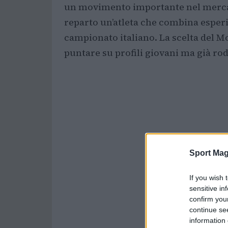
un movimento importante nel mercat
reparto un’atleta che combina esper
campionato italiano. La scelta del M
puntare su profili giovani ma già rod
Sport Mag
If you wish 
sensitive in
confirm you
continue se
information 