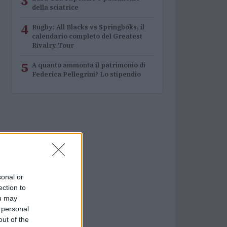
3
della sciatrice
4
Rugby: All Blacks vs Springboks, il
calendario completo del Greatest
Rivalry Tour
5
A quanto ammonta il patrimonio di
Federica Pellegrini? Lo stipendio
sonal or
ection to
ou may
 personal
out of the