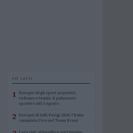
PIÙ LETTI
1
Europei degli sport acquatici,
ciclismo e tennis: il palinsesto
sportivo del 3 agosto
2
Europei di tuffi Parigi 2026: l’Italia
conquista l’oro nel Team Event
Lara Gut: stipendio e patrimonio