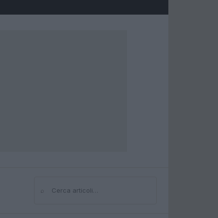
⌕
Cerca