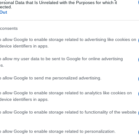
ersonal Data that Is Unrelated with the Purposes for which it
lected.
Out
Il metodo di Alain Prost: tattica e
 3
numeri di un campione di Formula
consents
1
da
o allow Google to enable storage related to advertising like cookies on
nti
Breve sguardo su Alain Prost: quattro titoli, 51
evice identifiers in apps.
vittorie e un approccio tattico che ha cambiato la
Formula 1
o allow my user data to be sent to Google for online advertising
s.
Matteo Pellegrino · 25 Apr 2026
to allow Google to send me personalized advertising.
TENNIS
o allow Google to enable storage related to analytics like cookies on
evice identifiers in apps.
o allow Google to enable storage related to functionality of the website
o allow Google to enable storage related to personalization.