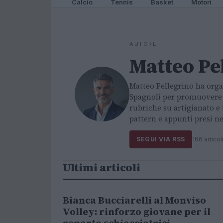
Calcio
Tennis
Basket
Motori
AUTORE
Matteo Pe
Matteo Pellegrino ha organ
Spagnoli per promuovere g
rubriche su artigianato e 
pattern e appunti presi nel
SEGUI VIA RSS
166 articol
Ultimi articoli
Bianca Bucciarelli al Monviso
ALTRI SPORT
Volley: rinforzo giovane per il
reparto schiacciatrici