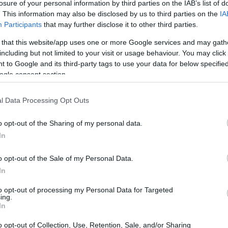
losure of your personal information by third parties on the IAB’s list of
. This information may also be disclosed by us to third parties on the
IA
Participants
that may further disclose it to other third parties.
 that this website/app uses one or more Google services and may gath
including but not limited to your visit or usage behaviour. You may click 
Gp di Miami: Antonelli in pole,
 to Google and its third-party tags to use your data for below specifi
Norris trionfa nella sprint e colpi
ogle consent section.
di scena per le penalità
l 02
Antonelli parte davanti, Norris domina la sprint e
l Data Processing Opt Outs
la safety car condiziona le strategie: penalità per
track limits scuotono la classifica
o opt-out of the Sharing of my personal data.
Matteo Pellegrino · 5 Mag 2026
In
o opt-out of the Sale of my Personal Data.
MOTORI
In
to opt-out of processing my Personal Data for Targeted
ing.
In
o opt-out of Collection, Use, Retention, Sale, and/or Sharing