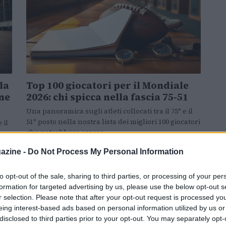
la
Top 100 giocatori per il Mondiale
one
2026: chi spicca nella fascia 75-51
Una panoramica sugli atleti collocati tra il 75° e il
51° posto nella nostra lista dei migliori 100 giocatori
 il
che potrebbero essere…
azine -
Do Not Process My Personal Information
Matteo Pellegrino · 18 Mag 2026
to opt-out of the sale, sharing to third parties, or processing of your per
formation for targeted advertising by us, please use the below opt-out s
MOTORI
r selection. Please note that after your opt-out request is processed y
eing interest-based ads based on personal information utilized by us or
disclosed to third parties prior to your opt-out. You may separately opt-