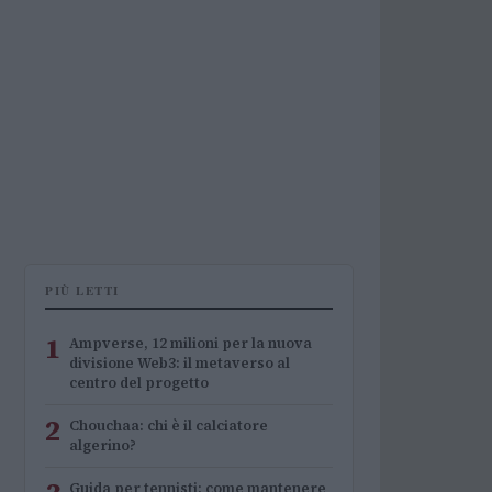
PIÙ LETTI
1
Ampverse, 12 milioni per la nuova
divisione Web3: il metaverso al
centro del progetto
2
Chouchaa: chi è il calciatore
algerino?
Guida per tennisti: come mantenere