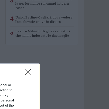
3
la performance sui campi in terra
rossa
4
Union Berlino-Cagliari: dove vedere
l’amichevole estiva in diretta
5
Lazio e Milan: tutti gli ex calciatori
che hanno indossato le due maglie
sonal or
ection to
ou may
 personal
out of the