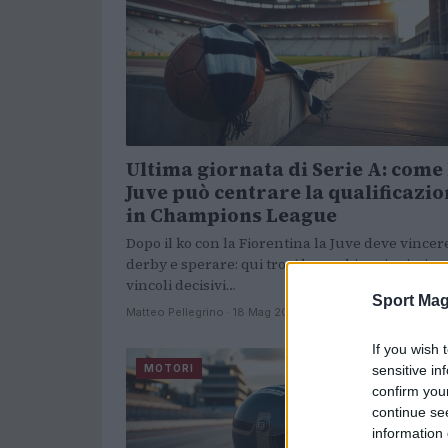
Ultima giornata di Serie A: come 
Juve può centrare la qualificazi
in Champions League
Dopo il ko con la Fiorentina la Juve deve vincere
derby e sperare: qui trovi le combinazioni e i
vincoli decisivi…
Sport Mag
Matteo Pellegrino · 18 Mag 2026
If you wish 
sensitive in
MOTORI
confirm you
continue se
information 