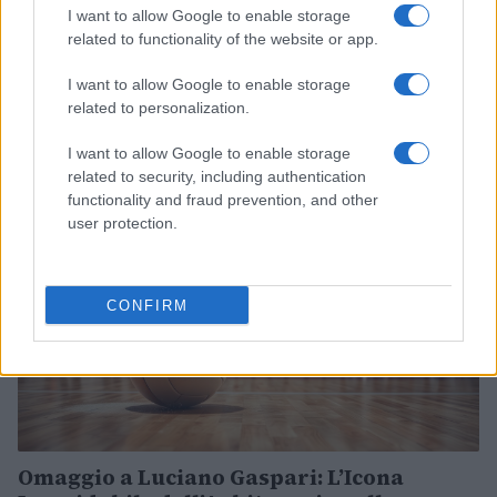
I want to allow Google to enable storage
Lisa Vittozzi conquista un prestigioso
related to functionality of the website or app.
terzo posto nella mass start di Nové Město
Lisa Vittozzi conquista il terzo posto nella mass start di Nové
I want to allow Google to enable storage
Město, un risultato che rappresenta un segnale
related to personalization.
incoraggiante in vista delle…
I want to allow Google to enable storage
Matteo Pellegrino · 26 Gen 2026
related to security, including authentication
functionality and fraud prevention, and other
CALCIO
user protection.
CONFIRM
Omaggio a Luciano Gaspari: L’Icona