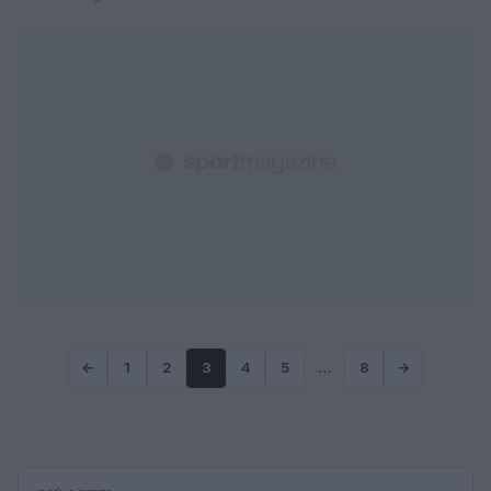
←
1
2
3
4
5
…
8
→