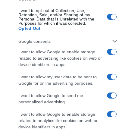
I want to opt-out of Collection, Use,
Retention, Sale, and/or Sharing of my
Mattarella presenzia all’inaugurazione
Personal Data that Is Unrelated with the
Purposes for which it was collected.
dei Giochi Olimpici di Milano: un evento
Opted Out
da non perdere!
Google consents
Mattarella a Milano per celebrare i Giochi Olimpici Invernali:
eventi di grande importanza e rilevanza internazionale.
I want to allow Google to enable storage
Matteo Pellegrino · 27 Gen 2026
related to advertising like cookies on web or
device identifiers in apps.
CALCIO
I want to allow my user data to be sent to
Google for online advertising purposes.
I want to allow Google to send me
personalized advertising.
I want to allow Google to enable storage
related to analytics like cookies on web or
device identifiers in apps.