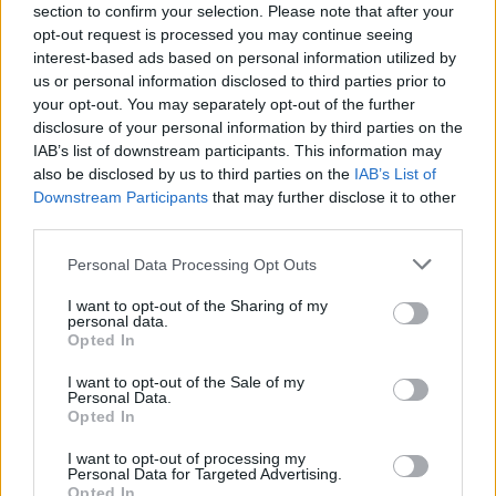
section to confirm your selection. Please note that after your
opt-out request is processed you may continue seeing
interest-based ads based on personal information utilized by
us or personal information disclosed to third parties prior to
your opt-out. You may separately opt-out of the further
disclosure of your personal information by third parties on the
Ricordo della tragedia di Brema:
IAB’s list of downstream participants. This information may
sessant’anni di omaggio alle vittime
also be disclosed by us to third parties on the
IAB’s List of
Downstream Participants
that may further disclose it to other
Un omaggio toccante a sessant'anni dalla tragedia di Brema,
third parties.
dove il nuoto italiano ha perso molti dei suoi talenti.
Matteo Pellegrino · 29 Gen 2026
Please note that this website/app uses one or more Google
Personal Data Processing Opt Outs
services and may gather and store information including but
not limited to your visit or usage behaviour. You may click to
I want to opt-out of the Sharing of my
CALCIO
personal data.
grant or deny consent to Google and its third-party tags to
Opted In
use your data for below specified purposes in below Google
consent section.
I want to opt-out of the Sale of my
Personal Data.
Opted In
I want to opt-out of processing my
Personal Data for Targeted Advertising.
Opted In