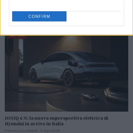
Strategia power unit F1: gestione ICE, turbo e
mappature
CONFIRM
Andrea Conforti · 7 Ago 2026
MOTORI
IONIQ 6 N: la nuova supersportiva elettrica di
Hyundai in arrivo in Italia
Francesca Lombardi · 6 Ago 2026