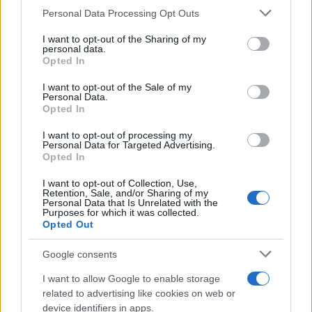
Please note that this website/app uses one or more Google
Personal Data Processing Opt Outs
moda che cura rubriche su artigianato e
services and may gather and store information including but
tendenze locali. Nato a Napoli, conserva
not limited to your visit or usage behaviour. You may click to
I want to opt-out of the Sharing of my
bozze di pattern e appunti presi nelle sartorie
personal data.
grant or deny consent to Google and its third-party tags to
di via Toledo.
Opted In
use your data for below specified purposes in below Google
consent section.
I want to opt-out of the Sale of my
Personal Data.
Opted In
I want to opt-out of processing my
Personal Data for Targeted Advertising.
Opted In
I want to opt-out of Collection, Use,
Retention, Sale, and/or Sharing of my
Personal Data that Is Unrelated with the
Purposes for which it was collected.
Opted Out
Google consents
I want to allow Google to enable storage
related to advertising like cookies on web or
device identifiers in apps.