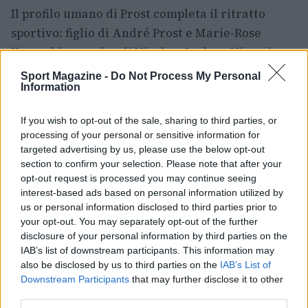
Il profilo umano di Prost completa il ritratto
sportivo: figlio di André Prost e Marie-Rose
Karatchian, padre di Nicolas, Sacha e Victoria,
residente a Nyon dal 2002, ha saputo trasformare
Sport Magazine -
Do Not Process My Personal
Information
la propria esperienza in una presenza duratura
nel mondo dei motori. Il suo lascito è fatto di
If you wish to opt-out of the sale, sharing to third parties, or
numeri ma anche di un modello di guida che ha
processing of your personal or sensitive information for
insegnato come la razionalità e la cura del
targeted advertising by us, please use the below opt-out
section to confirm your selection. Please note that after your
dettaglio possano diventare arma vincente in un
opt-out request is processed you may continue seeing
ambiente spinto dall’improvvisazione.
interest-based ads based on personal information utilized by
us or personal information disclosed to third parties prior to
your opt-out. You may separately opt-out of the further
disclosure of your personal information by third parties on the
AUTORE
IAB’s list of downstream participants. This information may
Matteo Pellegrino
also be disclosed by us to third parties on the
IAB’s List of
Matteo Pellegrino ha organizzato una sfilata
Downstream Participants
that may further disclose it to other
pop-up nei vicoli del Quartieri Spagnoli per
third parties.
promuovere giovani designer; è editorialista