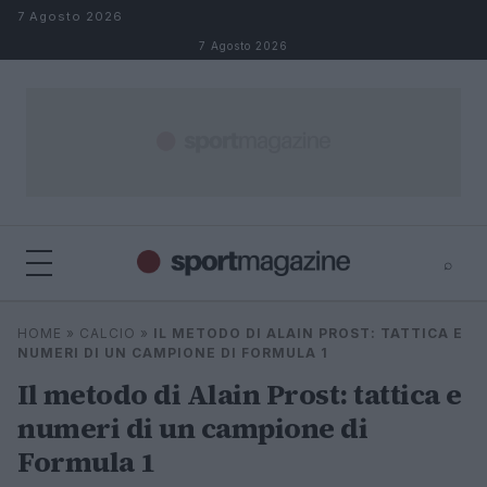
Salta al contenuto
7 Agosto 2026
7 Agosto 2026
⌕
⌕
×
HOME
»
CALCIO
»
IL METODO DI ALAIN PROST: TATTICA E
Cerca
NUMERI DI UN CAMPIONE DI FORMULA 1
Il metodo di Alain Prost: tattica e
numeri di un campione di
Formula 1