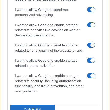
I want to allow Google to send me
Continua a leggere
personalized advertising.
I want to allow Google to enable storage
ALTRI SPORT
related to analytics like cookies on web or
device identifiers in apps.
I want to allow Google to enable storage
related to functionality of the website or app.
I want to allow Google to enable storage
related to personalization.
I want to allow Google to enable storage
related to security, including authentication
functionality and fraud prevention, and other
user protection.
Rugby: Sudafrica batte Argentina in un incontro
serrato
Francesca Lombardi · 10 Ago 2026
CONFIRM