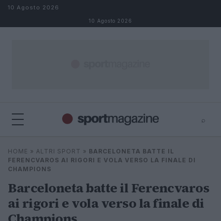
Salta al contenuto
10 Agosto 2026
10 Agosto 2026
⌕
⌕
×
HOME
»
ALTRI SPORT
»
BARCELONETA BATTE IL
Cerca
FERENCVAROS AI RIGORI E VOLA VERSO LA FINALE DI
CHAMPIONS
Barceloneta batte il Ferencvaros
ai rigori e vola verso la finale di
Champions