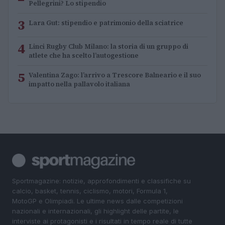
Pellegrini? Lo stipendio
3
Lara Gut: stipendio e patrimonio della sciatrice
4
Linci Rugby Club Milano: la storia di un gruppo di
atlete che ha scelto l’autogestione
5
Valentina Zago: l’arrivo a Trescore Balneario e il suo
impatto nella pallavolo italiana
Sportmagazine: notizie, approfondimenti e classifiche su
calcio, basket, tennis, ciclismo, motori, Formula 1,
MotoGP e Olimpiadi. Le ultime news dalle competizioni
nazionali e internazionali, gli highlight delle partite, le
interviste ai protagonisti e i risultati in tempo reale di tutte