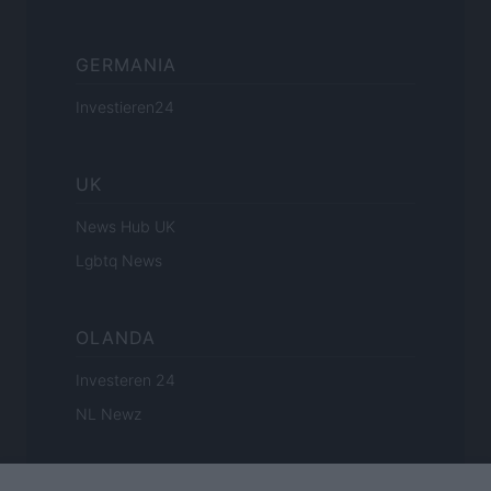
GERMANIA
Investieren24
UK
News Hub UK
Lgbtq News
OLANDA
Investeren 24
NL Newz