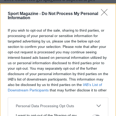
ottenere il pass per la finale.
Sport Magazine -
Do Not Process My Personal
Information
Nel panorama più ampio della pallanuoto
europea, queste semifinali confermano la
If you wish to opt-out of the sale, sharing to third parties, or
competitività delle formazioni coinvolte e
processing of your personal or sensitive information for
tracciano la strada verso una finale che promette
targeted advertising by us, please use the below opt-out
section to confirm your selection. Please note that after your
grande equilibrio e intensità.
opt-out request is processed you may continue seeing
interest-based ads based on personal information utilized by
us or personal information disclosed to third parties prior to
your opt-out. You may separately opt-out of the further
AUTORE
Ilaria Mauri
disclosure of your personal information by third parties on the
IAB’s list of downstream participants. This information may
Ilaria Mauri, bolognese, decise di seguire il
also be disclosed by us to third parties on the
IAB’s List of
giornalismo sportivo dopo una notte al
Downstream Participants
that may further disclose it to other
Dall'Ara durante una partita decisiva: oggi
third parties.
coordina le pagine di competizioni e
commenti. In redazione predilige reportage
Please note that this website/app uses one or more Google
Personal Data Processing Opt Outs
sul campo e conserva il biglietto di quella
services and may gather and store information including but
partita come prova della svolta.
not limited to your visit or usage behaviour. You may click to
I want to opt-out of the Sharing of my