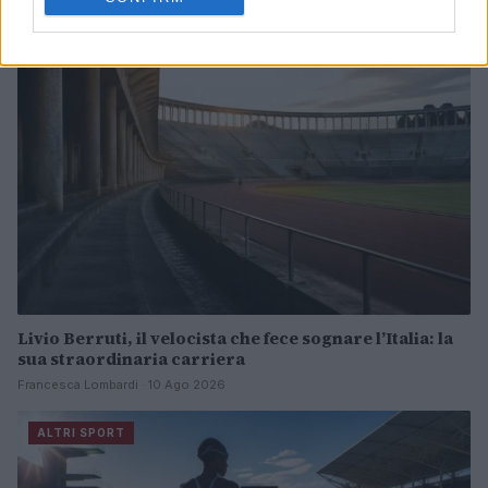
ALTRI SPORT
Livio Berruti, il velocista che fece sognare l’Italia: la
sua straordinaria carriera
Francesca Lombardi · 10 Ago 2026
ALTRI SPORT