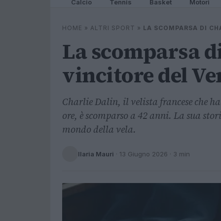
Calcio
Tennis
Basket
Motori
HOME
»
ALTRI SPORT
»
LA SCOMPARSA DI CH
La scomparsa di
vincitore del V
Charlie Dalin, il velista francese che ha
ore, è scomparso a 42 anni. La sua stor
mondo della vela.
Ilaria Mauri
·
13 Giugno 2026
· 3 min