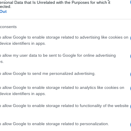
 la privacy in questo momento difficile. La
ersonal Data that Is Unrelated with the Purposes for which it
lected.
ddio a un gigante”, rendendo omaggio a un
Out
ile nello sport della vela.
consents
a
o allow Google to enable storage related to advertising like cookies on
evice identifiers in apps.
per la vela all’età di 10 anni durante un
o allow my user data to be sent to Google for online advertising
di Crozon. La madre Christine lo aveva iscritto
s.
e una semplice esperienza estiva si è
to allow Google to send me personalized advertising.
giovane Charlie. “Era la grande libertà che mi
n in un’intervista. “Quella forza invisibile
o allow Google to enable storage related to analytics like cookies on
me.”
evice identifiers in apps.
o allow Google to enable storage related to functionality of the website
, dove ha frequentato il club
Sport Nautique et
stingueva per la sua passione e
o allow Google to enable storage related to personalization.
ia su una 420. La sua stanza era un rifugio