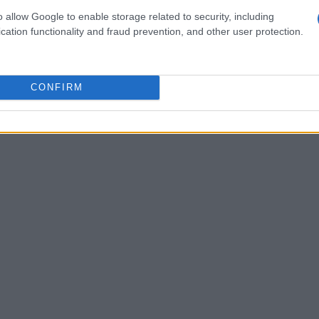
ti di vela, e la sua passione cresceva ogni
o allow Google to enable storage related to security, including
cation functionality and fraud prevention, and other user protection.
CONFIRM