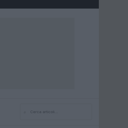
⌕
Cerca