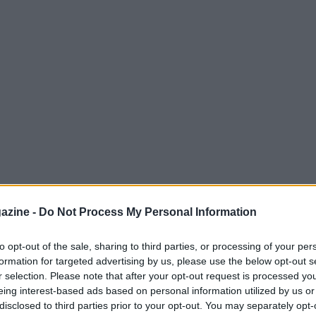
azine -
Do Not Process My Personal Information
 scomparsa di
Charlie Dalin
il velista francese
2026
con un record straordinario di
64
to opt-out of the sale, sharing to third parties, or processing of your per
formation for targeted advertising by us, please use the below opt-out s
perso la battaglia contro un tumore
r selection. Please note that after your opt-out request is processed y
 ma ha continuato a navigare e a sognare,
eing interest-based ads based on personal information utilized by us or
e determinazione.
disclosed to third parties prior to your opt-out. You may separately opt-