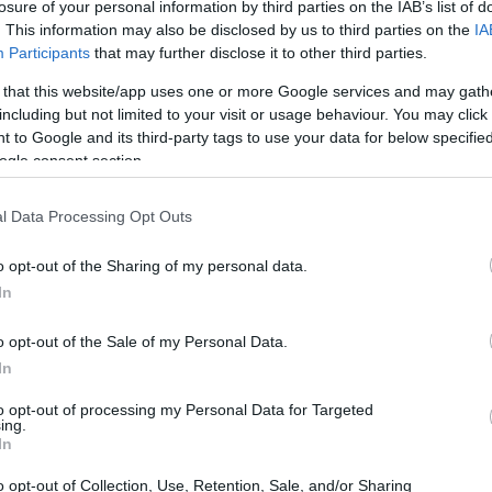
losure of your personal information by third parties on the IAB’s list of
. This information may also be disclosed by us to third parties on the
IA
Participants
that may further disclose it to other third parties.
 that this website/app uses one or more Google services and may gath
including but not limited to your visit or usage behaviour. You may click 
 to Google and its third-party tags to use your data for below specifi
ogle consent section.
l Data Processing Opt Outs
o opt-out of the Sharing of my personal data.
In
o opt-out of the Sale of my Personal Data.
In
to opt-out of processing my Personal Data for Targeted
ing.
In
a annunciata l’11 giugno 2026 dalla famiglia
o opt-out of Collection, Use, Retention, Sale, and/or Sharing