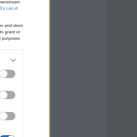
 downstream
B’s List of
er and store
to grant or
ed purposes