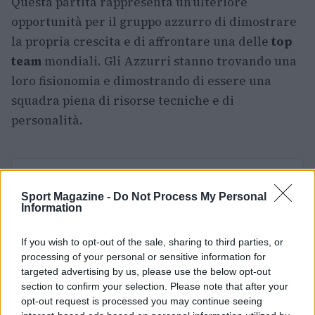
Questa partita rappresenta un’ulteriore
opportunità per il gruppo azzurro di dimostrare
la propria crescita e di affrontare una delle
top
team
mondiali. Gli Azzurri stanno trovando una
loro fisionomia e dimostrando di essere una
squadra piena di risorse tecniche e di
personalità.
AUTORE
Francesca Lombardi
Sport Magazine -
Do Not Process My Personal
Information
Francesca Lombardi, fiorentina, prese appunti
tecnici dal primo box di un circuito toscano e
If you wish to opt-out of the sale, sharing to third parties, or
da allora firma approfondimenti sui motori. In
processing of your personal or sensitive information for
redazione sostiene un approccio metodico
targeted advertising by us, please use the below opt-out
alle prove su pista, cura il format 'tecnica e
section to confirm your selection. Please note that after your
cronaca' e conserva i fogli di appunti del
opt-out request is processed you may continue seeing
debutto tecnico in autodromo.