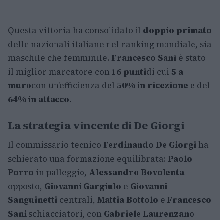
Questa vittoria ha consolidato il
doppio primato
delle nazionali italiane nel ranking mondiale, sia
maschile che femminile.
Francesco Sani
è stato
il miglior marcatore con
16 punti
di cui
5 a
muro
con un’efficienza del
50% in ricezione
e del
64% in attacco
.
La strategia vincente di De Giorgi
Il commissario tecnico
Ferdinando De Giorgi
ha
schierato una formazione equilibrata:
Paolo
Porro
in palleggio,
Alessandro Bovolenta
opposto,
Giovanni Gargiulo
e
Giovanni
Sanguinetti
centrali,
Mattia Bottolo
e
Francesco
Sani
schiacciatori, con
Gabriele Laurenzano