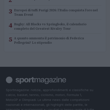
3
Europei di tuffi Parigi 2026: l’Italia conquista l’oro nel
Team Event
4
Rugby: All Blacks vs Springboks, il calendario
completo del Greatest Rivalry Tour
5
A quanto ammonta il patrimonio di Federica
Pellegrini? Lo stipendio
Sportmagazine: notizie, approfondimenti e classifiche su
calcio, basket, tennis, ciclismo, motori, Formula 1,
MotoGP e Olimpiadi. Le ultime news dalle competizioni
nazionali e internazionali, gli highlight delle partite, le
interviste ai protagonisti e i risultati in tempo reale di tutte