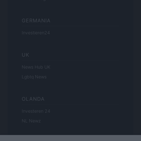
GERMANIA
Investieren24
UK
News Hub UK
Lgbtq News
OLANDA
Investeren 24
NL Newz