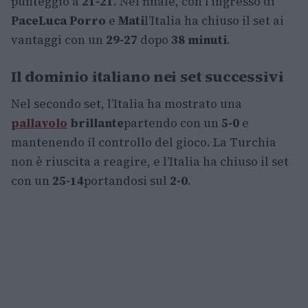
punteggio a
21-21
. Nel finale, con l’ingresso di
Pace
Luca Porro
e
Mati
l’Italia ha chiuso il set ai
vantaggi con un
29-27
dopo
38 minuti
.
Il dominio italiano nei set successivi
Nel secondo set, l’Italia ha mostrato una
pallavolo
brillante
partendo con un
5-0
e
mantenendo il controllo del gioco. La Turchia
non è riuscita a reagire, e l’Italia ha chiuso il set
con un
25-14
portandosi sul
2-0
.