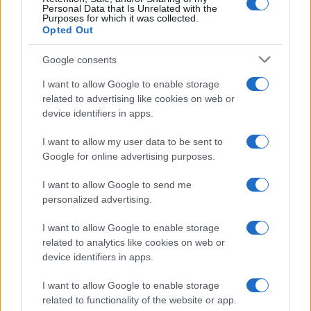
Personal Data that Is Unrelated with the
Purposes for which it was collected.
Continua a leggere
Opted Out
Google consents
ALTRI SPORT
I want to allow Google to enable storage
related to advertising like cookies on web or
device identifiers in apps.
I want to allow my user data to be sent to
Google for online advertising purposes.
I want to allow Google to send me
personalized advertising.
I want to allow Google to enable storage
related to analytics like cookies on web or
device identifiers in apps.
Linci Rugby Club Milano: la storia di un gruppo di
atlete che ha scelto l’autogestione
I want to allow Google to enable storage
Ilaria Mauri · 7 Ago 2026
related to functionality of the website or app.