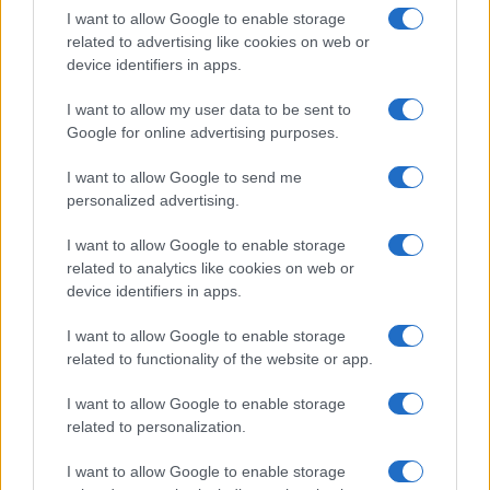
I want to allow Google to enable storage
AUTORE
related to advertising like cookies on web or
Ilaria Mauri
device identifiers in apps.
Ilaria Mauri, bolognese, decise di seguire il
I want to allow my user data to be sent to
giornalismo sportivo dopo una notte al
Google for online advertising purposes.
Dall'Ara durante una partita decisiva: oggi
coordina le pagine di competizioni e
I want to allow Google to send me
commenti. In redazione predilige reportage
personalized advertising.
sul campo e conserva il biglietto di quella
partita come prova della svolta.
I want to allow Google to enable storage
related to analytics like cookies on web or
device identifiers in apps.
I want to allow Google to enable storage
related to functionality of the website or app.
I want to allow Google to enable storage
related to personalization.
I want to allow Google to enable storage