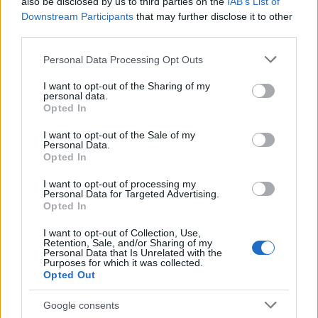
also be disclosed by us to third parties on the
IAB’s List of
tesseramento per la seconda fase
Downstream Participants
that may further disclose it to other
third parties.
Per tutte le questioni amministrative e per
Please note that this website/app uses one or more Google
Personal Data Processing Opt Outs
completare l’iscrizione alle competizioni della
services and may gather and store information including but
seconda fase della stagione 2026-2026 sono attivi i
not limited to your visit or usage behaviour. You may click to
I want to opt-out of the Sharing of my
personal data.
grant or deny consent to Google and its third-party tags to
riferimenti della segreteria tecnica. Per
Opted In
use your data for below specified purposes in below Google
informazioni tecniche è possibile contattare la
consent section.
I want to opt-out of the Sale of my
direzione tecnica
al numero 02 81114509; per
Personal Data.
Opted In
pratiche burocratiche e amministrative la
segreteria sportiva CSI Milano
è raggiungibile
I want to opt-out of processing my
Personal Data for Targeted Advertising.
ai numeri 02 81114504/05/06; per questioni
Opted In
relative al
tesseramento
il recapito è 02 81114501.
I want to opt-out of Collection, Use,
Questi canali forniscono indicazioni su
Retention, Sale, and/or Sharing of my
Personal Data that Is Unrelated with the
procedure, documentazione richiesta e scadenze
Purposes for which it was collected.
Opted Out
utili.
Google consents