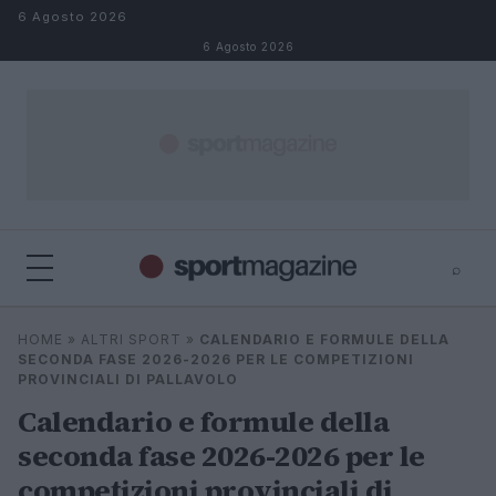
Salta al contenuto
6 Agosto 2026
6 Agosto 2026
⌕
⌕
×
HOME
»
ALTRI SPORT
»
CALENDARIO E FORMULE DELLA
Cerca
SECONDA FASE 2026-2026 PER LE COMPETIZIONI
PROVINCIALI DI PALLAVOLO
Calendario e formule della
seconda fase 2026-2026 per le
competizioni provinciali di