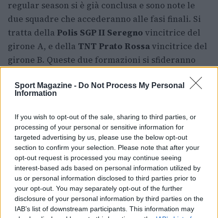
regular season si è già conclusa e sono note le
due squadre che accederanno alle fasi finali. Si
tratta della
Polis SGP II Seregno
vincitrice del
girone A, e della
TNT Prato Rossa
vincitrice del
girone B. Queste due formazioni si sfideranno
per il titolo previsto dalla programmazione
Sport Magazine -
Do Not Process My Personal
giovanile.
Information
Per consultare calendari, classifiche, società
If you wish to opt-out of the sale, sharing to third parties, or
coinvolte, provvedimenti e comunicati è
processing of your personal or sensitive information for
disponibile un
PDF riassuntivo
che raggruppa
targeted advertising by us, please use the below opt-out
section to confirm your selection. Please note that after your
tutte le competizioni suddivise per sport,
opt-out request is processed you may continue seeing
disciplina e categoria. Il documento è pensato
interest-based ads based on personal information utilized by
per offrire una panoramica completa e ordinata
us or personal information disclosed to third parties prior to
your opt-out. You may separately opt-out of the further
delle manifestazioni in programma.
disclosure of your personal information by third parties on the
IAB’s list of downstream participants. This information may
Informazioni su affiliazione e