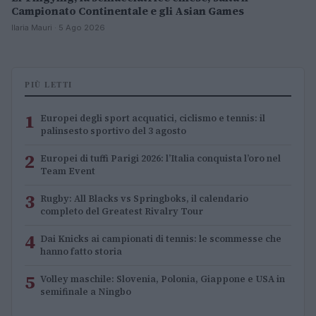
Campionato Continentale e gli Asian Games
Ilaria Mauri · 5 Ago 2026
PIÙ LETTI
1
Europei degli sport acquatici, ciclismo e tennis: il
palinsesto sportivo del 3 agosto
2
Europei di tuffi Parigi 2026: l’Italia conquista l’oro nel
Team Event
3
Rugby: All Blacks vs Springboks, il calendario
completo del Greatest Rivalry Tour
4
Dai Knicks ai campionati di tennis: le scommesse che
hanno fatto storia
5
Volley maschile: Slovenia, Polonia, Giappone e USA in
semifinale a Ningbo