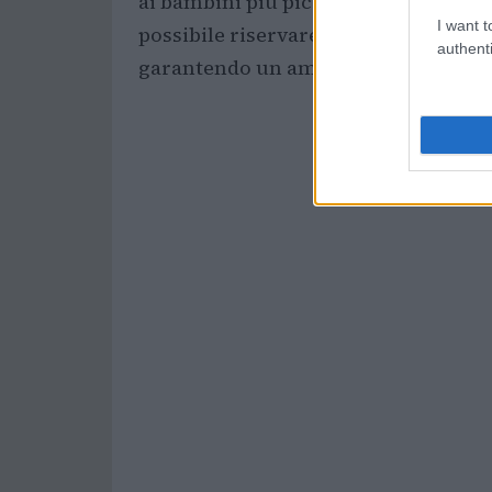
ai bambini più piccoli che frequenta
I want t
possibile riservare determinati gior
authenti
garantendo un ambiente sicuro e dive