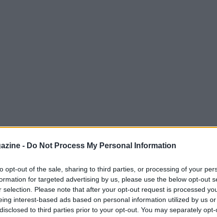
azine -
Do Not Process My Personal Information
to vicino alla scuola elementare Ezio De
erimento per la comunità grazie all’iniziativa
to opt-out of the sale, sharing to third parties, or processing of your per
formation for targeted advertising by us, please use the below opt-out s
che unisce sport e divertimento, mira a
r selection. Please note that after your opt-out request is processed y
ttraverso attività inclusive e accessibili a
eing interest-based ads based on personal information utilized by us or
disclosed to third parties prior to your opt-out. You may separately opt-