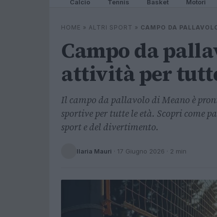
Calcio
Tennis
Basket
Motori
HOME
»
ALTRI SPORT
»
CAMPO DA PALLAVOLO
Campo da pallav
attività per tutt
Il campo da pallavolo di Meano è pront
sportive per tutte le età. Scopri come pa
sport e del divertimento.
Ilaria Mauri
·
17 Giugno 2026
· 2 min