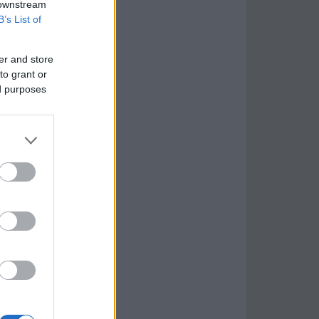
 downstream
B’s List of
er and store
to grant or
ed purposes