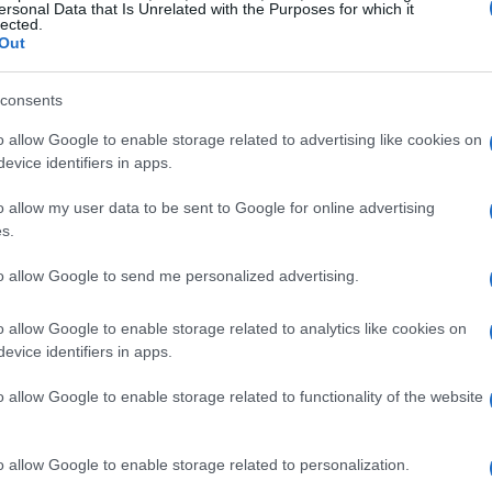
attività differenziate per fasce d’età.
ersonal Data that Is Unrelated with the Purposes for which it
lected.
 e garantire a tutti l’opportunità di
Out
liente e stimolante.
consents
e età
o allow Google to enable storage related to advertising like cookies on
evice identifiers in apps.
 un programma variegato che si adatta alle
o allow my user data to be sent to Google for online advertising
tedì
dalle
19:00 alle 21:00
il campo è riservato
s.
llo stesso orario, lo spazio è dedicato ai
to allow Google to send me personalized advertising.
vedì
invece, l’apertura è anticipata alle
18:30
 medie, seguiti dagli adulti amatori dalle
19:00
o allow Google to enable storage related to analytics like cookies on
evice identifiers in apps.
o allow Google to enable storage related to functionality of the website
i
volo, è stata allestita un’area giochi dedicata
o allow Google to enable storage related to personalization.