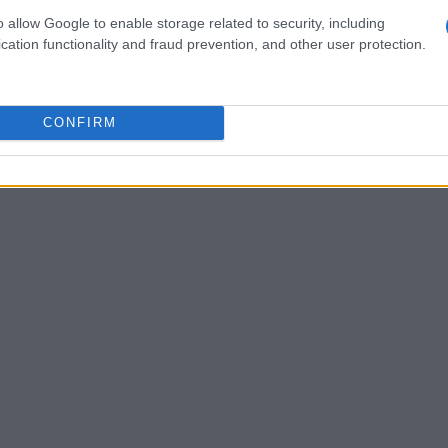
no la scuola elementare. Su richiesta, è
o allow Google to enable storage related to security, including
ni e orari esclusivamente per loro,
cation functionality and fraud prevention, and other user protection.
rtente in cui giocare e socializzare.
CONFIRM