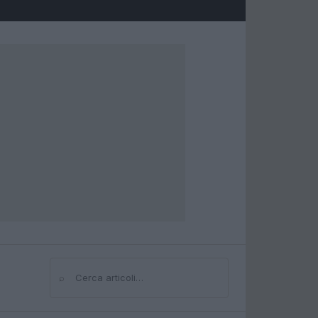
⌕
Cerca