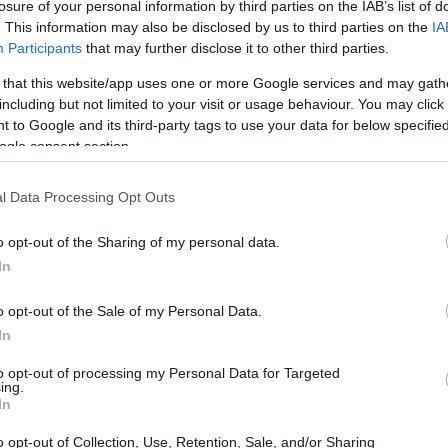
losure of your personal information by third parties on the IAB’s list of
. This information may also be disclosed by us to third parties on the
IA
Participants
that may further disclose it to other third parties.
 that this website/app uses one or more Google services and may gath
including but not limited to your visit or usage behaviour. You may click 
 to Google and its third-party tags to use your data for below specifi
ogle consent section.
l Data Processing Opt Outs
o opt-out of the Sharing of my personal data.
In
o opt-out of the Sale of my Personal Data.
In
to opt-out of processing my Personal Data for Targeted
ing.
In
tto di Meano
il campo è aperto ogni martedì,
o opt-out of Collection, Use, Retention, Sale, and/or Sharing