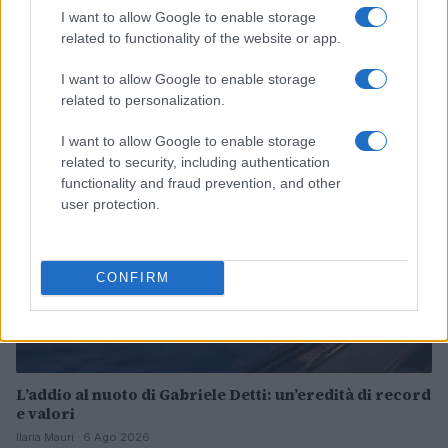
I want to allow Google to enable storage
Serie A1 femminile: la Cda Volley Talmassons FVG
related to functionality of the website or app.
punta alla salvezza con un roster rinforzato
Andrea Conforti · 6 Ago 2026
I want to allow Google to enable storage
related to personalization.
ALTRI SPORT
I want to allow Google to enable storage
related to security, including authentication
functionality and fraud prevention, and other
user protection.
CONFIRM
L’addio al nuoto di Gabriele Detti: un’eredità di record
e valori
Ilaria Mauri · 6 Ago 2026