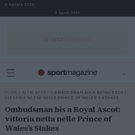
Salta al contenuto
6 Agosto 2026
6 Agosto 2026
⌕
⌕
×
HOME
»
ALTRI SPORT
»
OMBUDSMAN BIS A ROYAL ASCOT:
Cerca
VITTORIA NETTA NELLE PRINCE OF WALES’S STAKES
Ombudsman bis a Royal Ascot:
vittoria netta nelle Prince of
Wales’s Stakes