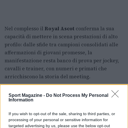
Nel complesso il
Royal Ascot
conferma la sua
capacità di mettere in scena prestazioni di alto
profilo: dalle sfide tra campioni consolidati alle
affermazioni di giovani promesse, la
manifestazione resta banco di prova per jockey,
cavalli e trainer, con numeri e primati che
arricchiscono la storia del meeting.
Sport Magazine -
Do Not Process My Personal
Information
AUTORE
Ilaria Mauri
If you wish to opt-out of the sale, sharing to third parties, or
Ilaria Mauri, bolognese, decise di seguire il
processing of your personal or sensitive information for
giornalismo sportivo dopo una notte al
targeted advertising by us, please use the below opt-out
Dall'Ara durante una partita decisiva: oggi