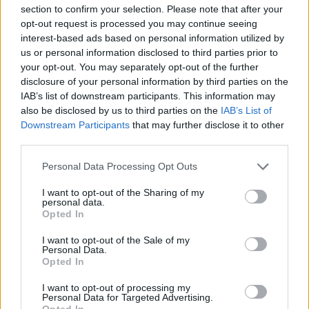
section to confirm your selection. Please note that after your
coordina le pagine di competizioni e
opt-out request is processed you may continue seeing
commenti. In redazione predilige reportage
interest-based ads based on personal information utilized by
sul campo e conserva il biglietto di quella
us or personal information disclosed to third parties prior to
partita come prova della svolta.
your opt-out. You may separately opt-out of the further
disclosure of your personal information by third parties on the
IAB’s list of downstream participants. This information may
also be disclosed by us to third parties on the
IAB’s List of
Downstream Participants
that may further disclose it to other
third parties.
Please note that this website/app uses one or more Google
Personal Data Processing Opt Outs
services and may gather and store information including but
not limited to your visit or usage behaviour. You may click to
I want to opt-out of the Sharing of my
personal data.
grant or deny consent to Google and its third-party tags to
Opted In
use your data for below specified purposes in below Google
consent section.
I want to opt-out of the Sale of my
Personal Data.
Opted In
I want to opt-out of processing my
Personal Data for Targeted Advertising.
Opted In