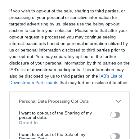
vedere le partite
If you wish to opt-out of the sale, sharing to third parties, or
Il Mondiale U20 si giocherà in due città della
processing of your personal or sensitive information for
targeted advertising by us, please use the below opt-out
Georgia: i gironi A e C scenderanno in campo
section to confirm your selection. Please note that after your
all’
Avchala Stadium
della capitale
Tbilisi
opt-out request is processed you may continue seeing
mentre i gironi B e D giocheranno alla
Aia Arena
interest-based ads based on personal information utilized by
us or personal information disclosed to third parties prior to
di
Kutaisi
. Le finali per il terzo e il primo posto
your opt-out. You may separately opt-out of the further
del
18 luglio
si terranno invece nello storico
disclosure of your personal information by third parties on the
Mikheil Meskhi Stadium
di Tbilisi.
IAB’s list of downstream participants. This information may
also be disclosed by us to third parties on the
IAB’s List of
La copertura mediatica garantita da World
Downstream Participants
that may further disclose it to other
third parties.
Rugby sarà totale. La federazione internazionale
trasmetterà tutte le partite in diretta streaming
Please note that this website/app uses one or more Google
Personal Data Processing Opt Outs
services and may gather and store information including but
gratuita su
RugbyPass TV
. Sarà sufficiente
not limited to your visit or usage behaviour. You may click to
I want to opt-out of the Sharing of my
registrarsi senza costi sul sito ufficiale o tramite
personal data.
grant or deny consent to Google and its third-party tags to
Opted In
l’applicazione per smartphone, tablet e Smart TV.
use your data for below specified purposes in below Google
consent section.
I want to opt-out of the Sale of my
Personal Data.