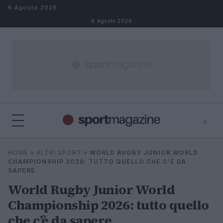
Salta al contenuto
6 Agosto 2026
6 Agosto 2026
⌕
⌕
×
HOME
»
ALTRI SPORT
»
WORLD RUGBY JUNIOR WORLD
Cerca
CHAMPIONSHIP 2026: TUTTO QUELLO CHE C’È DA
SAPERE
World Rugby Junior World
Championship 2026: tutto quello
che c’è da sapere