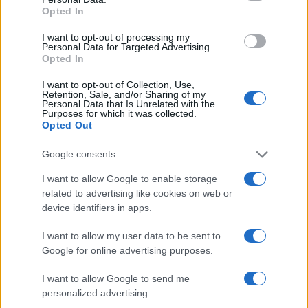
Opted In
AUTORE
I want to opt-out of processing my
Andrea Conforti
Personal Data for Targeted Advertising.
Opted In
Andrea Conforti, 46enne torinese dal look
casual e naturale, è un analista tattico che
I want to opt-out of Collection, Use,
trasforma dati e clip in racconti social. Ricorda
Retention, Sale, and/or Sharing of my
Personal Data that Is Unrelated with the
quando annotò la rimonta al box stampa dello
Purposes for which it was collected.
Stadio Olimpico Grande Torino: da
Opted Out
quell'appunto nacque la sua linea editoriale,
che propugna spiegazioni visive per il tifoso
Google consents
critico. Dettaglio unico: una stagione
I want to allow Google to enable storage
allenatore under15 al Chieri e ciclista urbano.
related to advertising like cookies on web or
device identifiers in apps.
I want to allow my user data to be sent to
Google for online advertising purposes.
I want to allow Google to send me
personalized advertising.