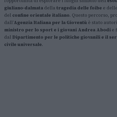
l’opportunità di esplorare i luoghi simbolo dell’
eso
giuliano-dalmata
della
tragedia delle foibe
e dell
del
confine orientale italiano
. Questo percorso, p
dall’
Agenzia Italiana per la Gioventù
è stato autor
ministro per lo sport e i giovani Andrea Abodi
e 
dal
Dipartimento per le politiche giovanili e il se
civile universale
.