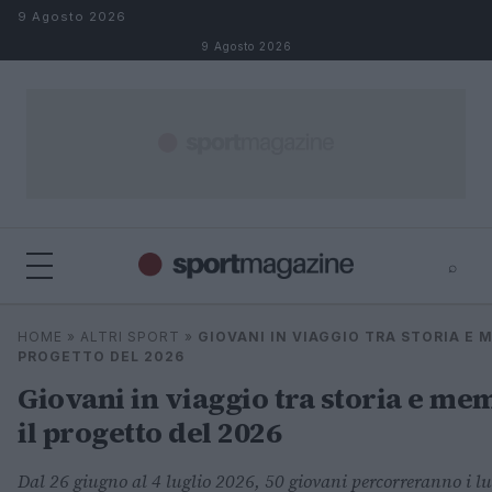
Salta al contenuto
9 Agosto 2026
9 Agosto 2026
⌕
⌕
×
HOME
»
ALTRI SPORT
»
GIOVANI IN VIAGGIO TRA STORIA E M
Cerca
PROGETTO DEL 2026
Giovani in viaggio tra storia e me
il progetto del 2026
Dal 26 giugno al 4 luglio 2026, 50 giovani percorreranno i l