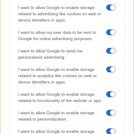
I want to allow Google to enable storage
related to advertising like cookies on web or
device identifiers in apps.
Sportmagazine: notizie, approfondimenti e classifiche su
I want to allow my user data to be sent to
calcio, basket, tennis, ciclismo, motori, Formula 1,
Google for online advertising purposes.
MotoGP e Olimpiadi. Le ultime news dalle competizioni
nazionali e internazionali, gli highlight delle partite, le
I want to allow Google to send me
interviste ai protagonisti e i risultati in tempo reale di tutte
personalized advertising.
le discipline che fanno emozionare gli appassionati di
sport.
I want to allow Google to enable storage
related to analytics like cookies on web or
device identifiers in apps.
SEZIONI
I want to allow Google to enable storage
Calcio
related to functionality of the website or app.
Tennis
Basket
I want to allow Google to enable storage
Motori
related to personalization.
Ciclismo
I want to allow Google to enable storage