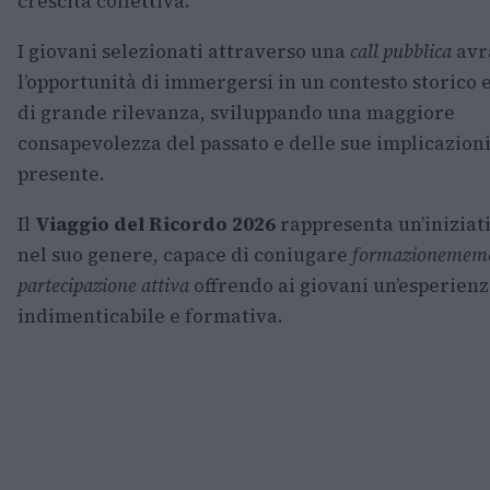
crescita collettiva.
I giovani selezionati attraverso una
call pubblica
avr
l’opportunità di immergersi in un contesto storico 
di grande rilevanza, sviluppando una maggiore
consapevolezza del passato e delle sue implicazioni
presente.
Il
Viaggio del Ricordo 2026
rappresenta un’iniziat
nel suo genere, capace di coniugare
formazione
memo
partecipazione attiva
offrendo ai giovani un’esperien
indimenticabile e formativa.