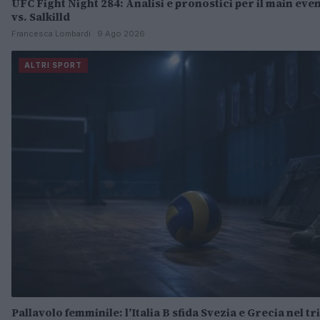
UFC Fight Night 284: Analisi e pronostici per il main ev
vs. Salkilld
Francesca Lombardi · 9 Ago 2026
ALTRI SPORT
Pallavolo femminile: l’Italia B sfida Svezia e Grecia nel t