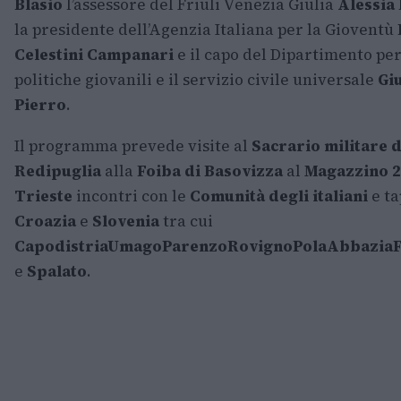
Blasio
l’assessore del Friuli Venezia Giulia
Alessia
la presidente dell’Agenzia Italiana per la Gioventù
Celestini Campanari
e il capo del Dipartimento per
politiche giovanili e il servizio civile universale
Gi
Pierro
.
Il programma prevede visite al
Sacrario militare d
Redipuglia
alla
Foiba di Basovizza
al
Magazzino 2
Trieste
incontri con le
Comunità degli italiani
e ta
Croazia
e
Slovenia
tra cui
Capodistria
Umago
Parenzo
Rovigno
Pola
Abbazia
e
Spalato
.