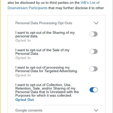
also be disclosed by us to third parties on the
IAB’s List of
Downstream Participants
that may further disclose it to other
third parties.
PIÙ LETTI
Please note that this website/app uses one or more Google
Personal Data Processing Opt Outs
services and may gather and store information including but
1
Europei degli sport acquatici, ciclismo e tennis: il
not limited to your visit or usage behaviour. You may click to
I want to opt-out of the Sharing of my
personal data.
palinsesto sportivo del 3 agosto
grant or deny consent to Google and its third-party tags to
Opted In
use your data for below specified purposes in below Google
2
Lara Gut: stipendio e patrimonio della sciatrice
consent section.
I want to opt-out of the Sale of my
Personal Data.
3
Opted In
Linci Rugby Club Milano: la storia di un gruppo di
atlete che ha scelto l’autogestione
I want to opt-out of processing my
Personal Data for Targeted Advertising.
4
A quanto ammonta il patrimonio di Federica
Opted In
Pellegrini? Lo stipendio
I want to opt-out of Collection, Use,
5
Dai Knicks ai campionati di tennis: le scommesse che
Retention, Sale, and/or Sharing of my
hanno fatto storia
Personal Data that Is Unrelated with the
Purposes for which it was collected.
Opted Out
Google consents