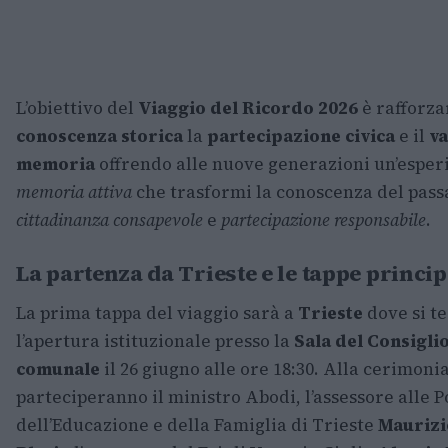
L’obiettivo del
Viaggio del Ricordo 2026
è rafforza
conoscenza storica
la
partecipazione civica
e il
va
memoria
offrendo alle nuove generazioni un’esper
memoria attiva
che trasformi la conoscenza del pass
cittadinanza consapevole
e
partecipazione responsabile
.
La partenza da Trieste e le tappe princip
La prima tappa del viaggio sarà a
Trieste
dove si t
l’apertura istituzionale presso la
Sala del Consigli
comunale
il 26 giugno alle ore 18:30. Alla cerimoni
parteciperanno il ministro Abodi, l’assessore alle P
dell’Educazione e della Famiglia di Trieste
Maurizi