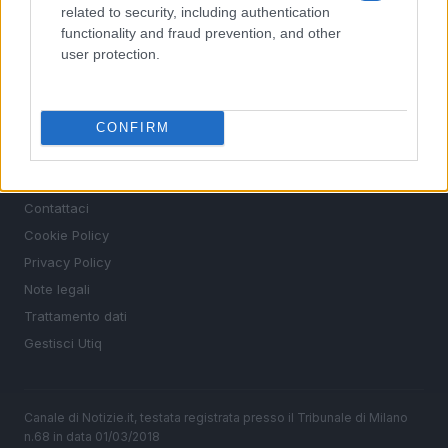
Altri sport
related to security, including authentication
functionality and fraud prevention, and other
MAGAZINE
user protection.
Chi siamo
Redazione
CONFIRM
Ultime notizie
LEGALE
Contattaci
Cookie Policy
Privacy Policy
Note legali
Trattamento dati
Gestisci Utiq
Canale di Notizie.it, testata registrata presso il Tribunale di Milano
n.68 in data 01/03/2018