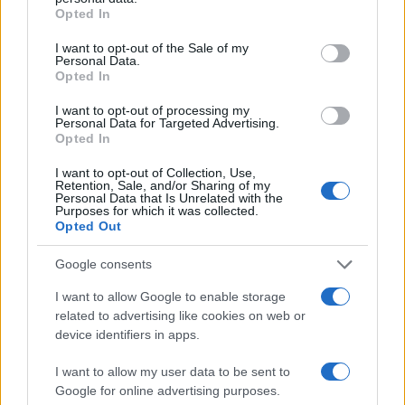
grant or deny consent to Google and its third-party tags to
Continua a leggere
Opted In
use your data for below specified purposes in below Google
consent section.
I want to opt-out of the Sale of my
Personal Data.
ALTRI SPORT
Opted In
I want to opt-out of processing my
Personal Data for Targeted Advertising.
Opted In
I want to opt-out of Collection, Use,
Retention, Sale, and/or Sharing of my
Personal Data that Is Unrelated with the
Purposes for which it was collected.
Opted Out
Google consents
I want to allow Google to enable storage
P1 di Londra: Coello e Tapia si aggiudicano il titolo
related to advertising like cookies on web or
contro Galan e Chingotto
device identifiers in apps.
Francesca Lombardi · 10 Ago 2026
I want to allow my user data to be sent to
Google for online advertising purposes.
ALTRI SPORT