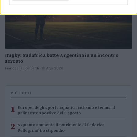
Rugby: Sudafrica batte Argentina in un incontro
serrato
Francesca Lombardi · 10 Ago 2026
PIÙ LETTI
1
Europei degli sport acquatici, ciclismo e tennis: il
palinsesto sportivo del 3 agosto
2
A quanto ammonta il patrimonio di Federica
Pellegrini? Lo stipendio