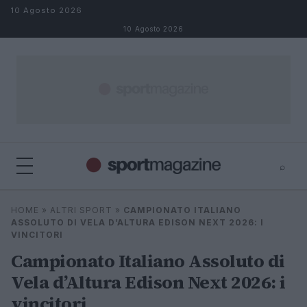
Salta al contenuto
10 Agosto 2026
10 Agosto 2026
⌕
⌕
×
HOME
»
ALTRI SPORT
»
CAMPIONATO ITALIANO
Cerca
ASSOLUTO DI VELA D’ALTURA EDISON NEXT 2026: I
VINCITORI
Campionato Italiano Assoluto di
Vela d’Altura Edison Next 2026: i
vincitori