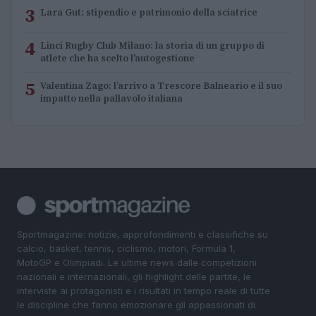
3
Lara Gut: stipendio e patrimonio della sciatrice
4
Linci Rugby Club Milano: la storia di un gruppo di
atlete che ha scelto l’autogestione
5
Valentina Zago: l’arrivo a Trescore Balneario e il suo
impatto nella pallavolo italiana
Sportmagazine: notizie, approfondimenti e classifiche su
calcio, basket, tennis, ciclismo, motori, Formula 1,
MotoGP e Olimpiadi. Le ultime news dalle competizioni
nazionali e internazionali, gli highlight delle partite, le
interviste ai protagonisti e i risultati in tempo reale di tutte
le discipline che fanno emozionare gli appassionati di