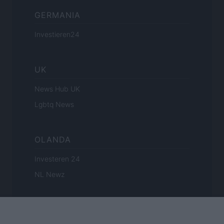
GERMANIA
Investieren24
UK
News Hub UK
Lgbtq News
OLANDA
Investeren 24
NL Newz