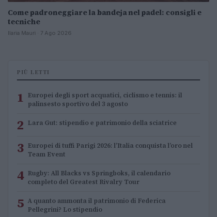
Come padroneggiare la bandeja nel padel: consigli e
tecniche
Ilaria Mauri · 7 Ago 2026
PIÙ LETTI
1
Europei degli sport acquatici, ciclismo e tennis: il
palinsesto sportivo del 3 agosto
2
Lara Gut: stipendio e patrimonio della sciatrice
3
Europei di tuffi Parigi 2026: l’Italia conquista l’oro nel
Team Event
4
Rugby: All Blacks vs Springboks, il calendario
completo del Greatest Rivalry Tour
5
A quanto ammonta il patrimonio di Federica
Pellegrini? Lo stipendio