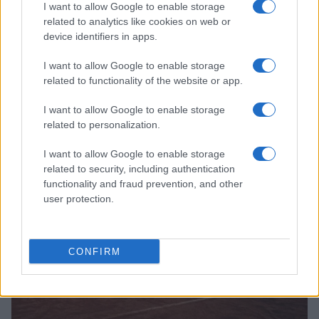
I want to allow Google to enable storage
related to analytics like cookies on web or
device identifiers in apps.
I want to allow Google to enable storage
Scopri la storia della pallavolo a Modena attraverso
related to functionality of the website or app.
una mostra unica
Ilaria Mauri · 7 Ago 2026
I want to allow Google to enable storage
related to personalization.
ALTRI SPORT
I want to allow Google to enable storage
related to security, including authentication
functionality and fraud prevention, and other
user protection.
CONFIRM