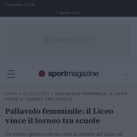
Salta al contenuto
7 Agosto 2026
7 Agosto 2026
⌕
⌕
×
HOME
»
ALTRI SPORT
»
PALLAVOLO FEMMINILE: IL LICEO
Cerca
VINCE IL TORNEO TRA SCUOLE
Pallavolo femminile: il Liceo
vince il torneo tra scuole
Un evento sportivo che ha visto la vittoria del Liceo nel