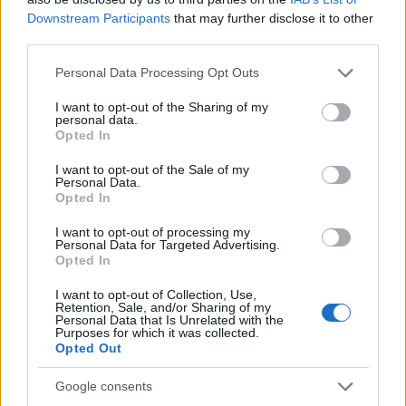
Downstream Participants
that may further disclose it to other
third parties.
AUTORE
Francesca Lombardi
Please note that this website/app uses one or more Google
Personal Data Processing Opt Outs
services and may gather and store information including but
Francesca Lombardi, fiorentina, prese appunti
not limited to your visit or usage behaviour. You may click to
I want to opt-out of the Sharing of my
tecnici dal primo box di un circuito toscano e
personal data.
grant or deny consent to Google and its third-party tags to
Opted In
da allora firma approfondimenti sui motori. In
use your data for below specified purposes in below Google
redazione sostiene un approccio metodico
consent section.
I want to opt-out of the Sale of my
alle prove su pista, cura il format 'tecnica e
Personal Data.
cronaca' e conserva i fogli di appunti del
Opted In
debutto tecnico in autodromo.
I want to opt-out of processing my
Personal Data for Targeted Advertising.
Opted In
I want to opt-out of Collection, Use,
Retention, Sale, and/or Sharing of my
Personal Data that Is Unrelated with the
Purposes for which it was collected.
Opted Out
Google consents