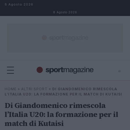
Salta al contenuto
8 Agosto 2026
8 Agosto 2026
⌕
⌕
×
HOME
»
ALTRI SPORT
»
DI GIANDOMENICO RIMESCOLA
Cerca
L’ITALIA U20: LA FORMAZIONE PER IL MATCH DI KUTAISI
Di Giandomenico rimescola
l’Italia U20: la formazione per il
match di Kutaisi