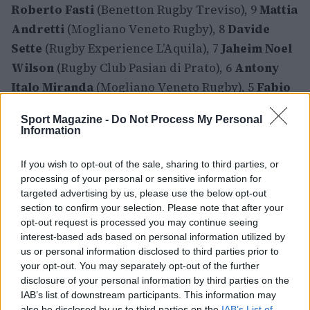
Roberto Fasti
(Benetton Rugby Treviso), 9
Mattia
Andretti
(Mogliano Veneto Rugby), 8
Davide
Sette
(Rugby Experience L’Aquila), 7
Jaheim Noel
Wilson
(Rugby Club Pasian di Prato), 6
Antony
Italo Miranda
(Mogliano Veneto Rugby), 5
Fabio
Salvanti
(Unione Rugby Firenze), 4
Simone
Sport Magazine -
Do Not Process My Personal
Fardin
(Rugby Casale), 3
Luca Trevisan
(Golden
Information
Lions), 2
Valerio Pelli
(Mogliano Veneto Rugby), 1
Christian Brasini
(Livorno Rugby).
If you wish to opt-out of the sale, sharing to third parties, or
processing of your personal or sensitive information for
targeted advertising by us, please use the below opt-out
Disponibili in panchina: 16
Ettore Dinarte
17
section to confirm your selection. Please note that after your
Giacomo Messori
18
Emiliano Mastropasqua
19
opt-out request is processed you may continue seeing
Enoch Opoku-Gyamfi
(Bath Rugby), 20
Marco
interest-based ads based on personal information utilized by
us or personal information disclosed to third parties prior to
Spreafichi
21
Carlo Antonio Bianchi
22
Nikolaj
your opt-out. You may separately opt-out of the further
Varotto
(Zebre Parma), 23
Edoardo Vitale
(CUS
disclosure of your personal information by third parties on the
Milano Rugby).
IAB’s list of downstream participants. This information may
also be disclosed by us to third parties on the
IAB’s List of