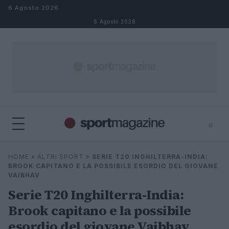
Salta al contenuto
6 Agosto 2026
6 Agosto 2026
⌕
⌕
×
HOME
»
ALTRI SPORT
»
SERIE T20 INGHILTERRA-INDIA:
Cerca
BROOK CAPITANO E LA POSSIBILE ESORDIO DEL GIOVANE
VAIBHAV
Serie T20 Inghilterra-India:
Brook capitano e la possibile
esordio del giovane Vaibhav