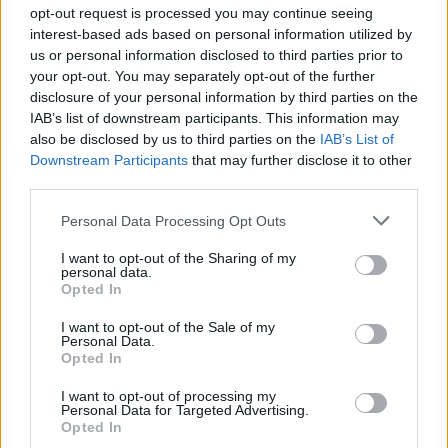
opt-out request is processed you may continue seeing
Con cinque T20 e tre ODI in calendario tra il
1
interest-based ads based on personal information utilized by
luglio
e il
19 luglio 2026
la serie rappresenta uno
us or personal information disclosed to third parties prior to
degli appuntamenti bianchi più densi dell’estate;
your opt-out. You may separately opt-out of the further
disclosure of your personal information by third parties on the
resterà da vedere come le due nazionali
IAB’s list of downstream participants. This information may
gestiranno carichi di lavoro, tattiche e
also be disclosed by us to third parties on the
IAB’s List of
l’integrazione di nuovi elementi per costruire
Downstream Participants
that may further disclose it to other
third parties.
risultati concreti.
Please note that this website/app uses one or more Google
Personal Data Processing Opt Outs
services and may gather and store information including but
not limited to your visit or usage behaviour. You may click to
I want to opt-out of the Sharing of my
AUTORE
personal data.
grant or deny consent to Google and its third-party tags to
Andrea Conforti
Opted In
use your data for below specified purposes in below Google
Andrea Conforti, 46enne torinese dal look
consent section.
I want to opt-out of the Sale of my
casual e naturale, è un analista tattico che
Personal Data.
Opted In
trasforma dati e clip in racconti social. Ricorda
quando annotò la rimonta al box stampa dello
I want to opt-out of processing my
Stadio Olimpico Grande Torino: da
Personal Data for Targeted Advertising.
quell'appunto nacque la sua linea editoriale,
Opted In
che propugna spiegazioni visive per il tifoso