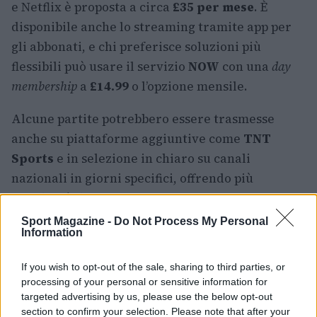
e Netflix è proposta a circa
£35 per mese
. È
disponibile anche lo streaming tramite app per
gli abbonati, e chi preferisce soluzioni più
flessibili può usare il servizio
NOW
con una
day
membership
a
£14.99
o l’opzione mensile.
Alcune partite potrebbero essere trasmesse
anche su piattaforme aggiuntive come
TNT
Sports
e in selezione in chiaro su canali
nazionali in giorni specifici, offrendo più
possibilità di accesso all’evento. La copertura
estesa consente agli appassionati di seguire le
Sport Magazine -
Do Not Process My Personal
Information
scelte di formazione, i momenti di svolta e
l’eventuale esordio di giovani come
Vaibhav
If you wish to opt-out of the sale, sharing to third parties, or
Sooryavanshi
con commenti e analisi in tempo
processing of your personal or sensitive information for
reale.
targeted advertising by us, please use the below opt-out
section to confirm your selection. Please note that after your