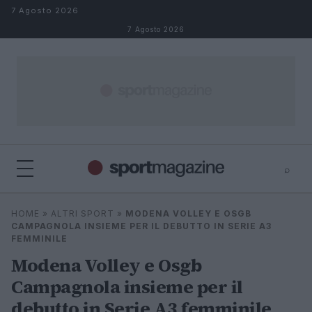
Salta al contenuto
7 Agosto 2026
7 Agosto 2026
⌕
⌕
×
HOME
»
ALTRI SPORT
»
MODENA VOLLEY E OSGB
Cerca
CAMPAGNOLA INSIEME PER IL DEBUTTO IN SERIE A3
FEMMINILE
Modena Volley e Osgb
Campagnola insieme per il
debutto in Serie A3 femminile