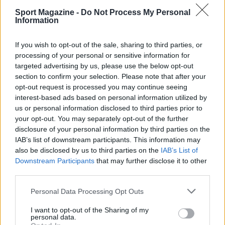
gestionale significativo, favorendo così una
Sport Magazine -
Do Not Process My Personal
Information
crescita strutturata che può tradursi in
performance sportive più solide e in una
If you wish to opt-out of the sale, sharing to third parties, or
migliore progettazione a lungo termine.
processing of your personal or sensitive information for
targeted advertising by us, please use the below opt-out
section to confirm your selection. Please note that after your
opt-out request is processed you may continue seeing
interest-based ads based on personal information utilized by
AUTORE
Ilaria Mauri
us or personal information disclosed to third parties prior to
your opt-out. You may separately opt-out of the further
Ilaria Mauri, bolognese, decise di seguire il
disclosure of your personal information by third parties on the
giornalismo sportivo dopo una notte al
IAB’s list of downstream participants. This information may
Dall'Ara durante una partita decisiva: oggi
also be disclosed by us to third parties on the
IAB’s List of
coordina le pagine di competizioni e
Downstream Participants
that may further disclose it to other
commenti. In redazione predilige reportage
third parties.
sul campo e conserva il biglietto di quella
partita come prova della svolta.
Please note that this website/app uses one or more Google
Personal Data Processing Opt Outs
services and may gather and store information including but
not limited to your visit or usage behaviour. You may click to
I want to opt-out of the Sharing of my
personal data.
grant or deny consent to Google and its third-party tags to