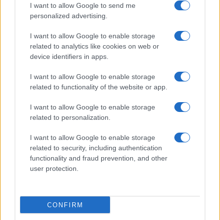
I want to allow Google to send me
personalized advertising.
ALTRI SPORT
I want to allow Google to enable storage
related to analytics like cookies on web or
device identifiers in apps.
I want to allow Google to enable storage
related to functionality of the website or app.
I want to allow Google to enable storage
related to personalization.
I want to allow Google to enable storage
related to security, including authentication
Scopri la storia della pallavolo a Modena attraverso
functionality and fraud prevention, and other
una mostra unica
user protection.
Ilaria Mauri · 7 Ago 2026
ALTRI SPORT
CONFIRM