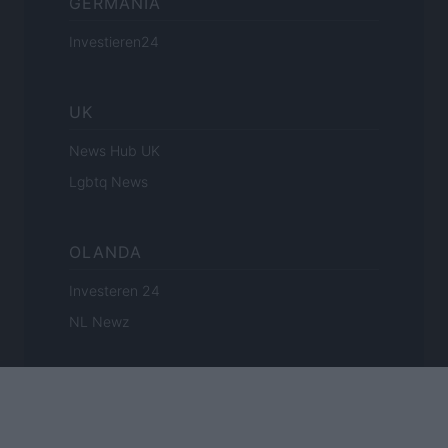
GERMANIA
Investieren24
UK
News Hub UK
Lgbtq News
OLANDA
Investeren 24
NL Newz