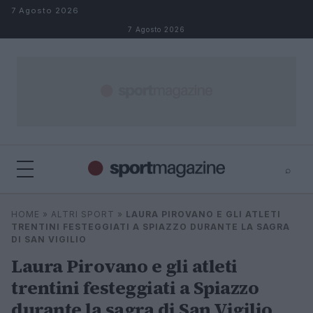
Salta al contenuto
7 Agosto 2026
7 Agosto 2026
⌕
⌕
×
HOME
»
ALTRI SPORT
»
LAURA PIROVANO E GLI ATLETI
Cerca
TRENTINI FESTEGGIATI A SPIAZZO DURANTE LA SAGRA
DI SAN VIGILIO
Laura Pirovano e gli atleti
trentini festeggiati a Spiazzo
durante la sagra di San Vigilio