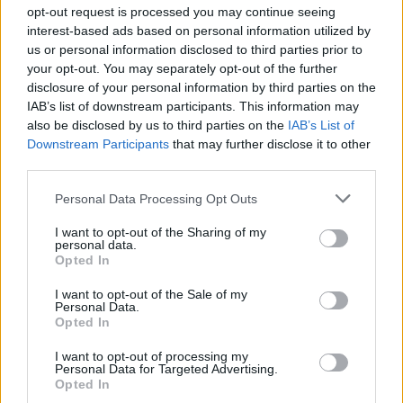
opt-out request is processed you may continue seeing
interest-based ads based on personal information utilized by
us or personal information disclosed to third parties prior to
your opt-out. You may separately opt-out of the further
disclosure of your personal information by third parties on the
Continua a leggere
IAB’s list of downstream participants. This information may
also be disclosed by us to third parties on the
IAB’s List of
Downstream Participants
that may further disclose it to other
ALTRI SPORT
third parties.
Please note that this website/app uses one or more Google
Personal Data Processing Opt Outs
services and may gather and store information including but
not limited to your visit or usage behaviour. You may click to
I want to opt-out of the Sharing of my
personal data.
grant or deny consent to Google and its third-party tags to
Opted In
use your data for below specified purposes in below Google
consent section.
I want to opt-out of the Sale of my
Personal Data.
Opted In
I want to opt-out of processing my
Personal Data for Targeted Advertising.
Opted In
Europei nuoto 2026: Pellacani e Pizzini dominano i