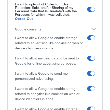
tuffi
I want to opt-out of Collection, Use,
Retention, Sale, and/or Sharing of my
Francesca Lombardi · 7 Ago 2026
Personal Data that Is Unrelated with the
Purposes for which it was collected.
Opted Out
ALTRI SPORT
Google consents
I want to allow Google to enable storage
related to advertising like cookies on web or
device identifiers in apps.
I want to allow my user data to be sent to
Google for online advertising purposes.
I want to allow Google to send me
personalized advertising.
I want to allow Google to enable storage
Scopri la storia della pallavolo a Modena attraverso
una mostra unica
related to analytics like cookies on web or
device identifiers in apps.
Ilaria Mauri · 7 Ago 2026
I want to allow Google to enable storage