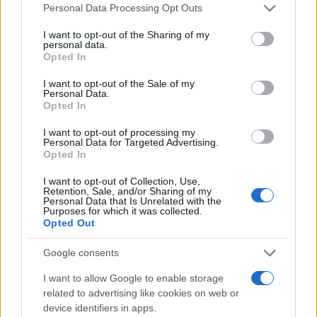
Please note that this website/app uses one or more Google
Personal Data Processing Opt Outs
coordina le pagine di competizioni e
services and may gather and store information including but
commenti. In redazione predilige reportage
not limited to your visit or usage behaviour. You may click to
I want to opt-out of the Sharing of my
sul campo e conserva il biglietto di quella
personal data.
grant or deny consent to Google and its third-party tags to
partita come prova della svolta.
Opted In
use your data for below specified purposes in below Google
consent section.
I want to opt-out of the Sale of my
Personal Data.
Opted In
I want to opt-out of processing my
Personal Data for Targeted Advertising.
Opted In
I want to opt-out of Collection, Use,
Retention, Sale, and/or Sharing of my
Personal Data that Is Unrelated with the
Purposes for which it was collected.
Opted Out
Google consents
I want to allow Google to enable storage
related to advertising like cookies on web or
device identifiers in apps.