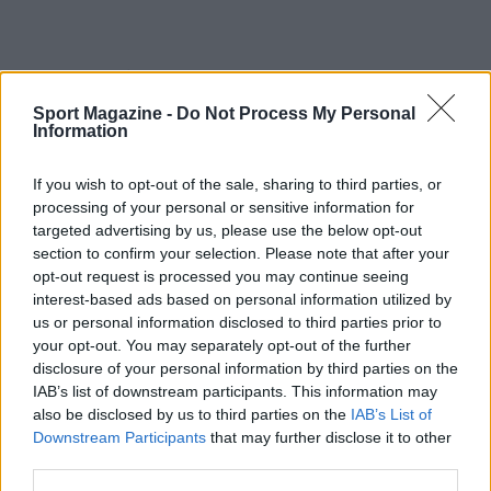
Il successo della
Repubblica Ceca
e le
prestazioni individuali più rilevanti offriranno
Sport Magazine -
Do Not Process My Personal
Information
spunti per lo sviluppo dei giovani talenti in
chiave nazionale e continentale. Il torneo di
If you wish to opt-out of the sale, sharing to third parties, or
Albufeira rimane un banco di prova importante
processing of your personal or sensitive information for
per osservare le future promesse della pallavolo
targeted advertising by us, please use the below opt-out
section to confirm your selection. Please note that after your
europea e tracciare i percorsi tecnici delle
opt-out request is processed you may continue seeing
federazioni coinvolte.
interest-based ads based on personal information utilized by
us or personal information disclosed to third parties prior to
your opt-out. You may separately opt-out of the further
disclosure of your personal information by third parties on the
AUTORE
IAB’s list of downstream participants. This information may
Ilaria Mauri
also be disclosed by us to third parties on the
IAB’s List of
Downstream Participants
that may further disclose it to other
Ilaria Mauri, bolognese, decise di seguire il
third parties.
giornalismo sportivo dopo una notte al
Dall'Ara durante una partita decisiva: oggi