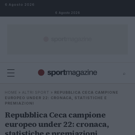
Salta al contenuto
6 Agosto 2026
6 Agosto 2026
⌕
⌕
×
HOME
»
ALTRI SPORT
»
REPUBBLICA CECA CAMPIONE
Cerca
EUROPEO UNDER 22: CRONACA, STATISTICHE E
PREMIAZIONI
Repubblica Ceca campione
europeo under 22: cronaca,
statistiche e premiazioni