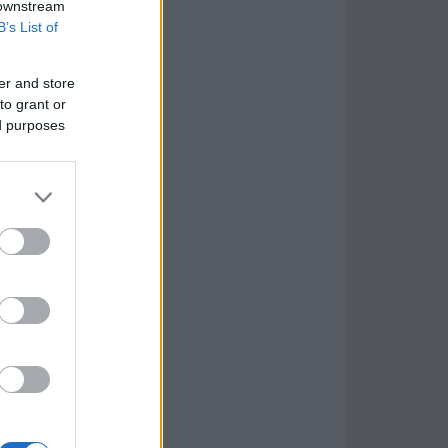
 downstream
B’s List of
er and store
to grant or
ed purposes