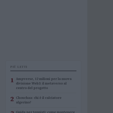
PIÙ LETTI
1
Ampverse, 12 milioni per la nuova
divisione Web3: il metaverso al
centro del progetto
2
Chouchaa: chi è il calciatore
algerino?
Guida per tennisti: come mantenere