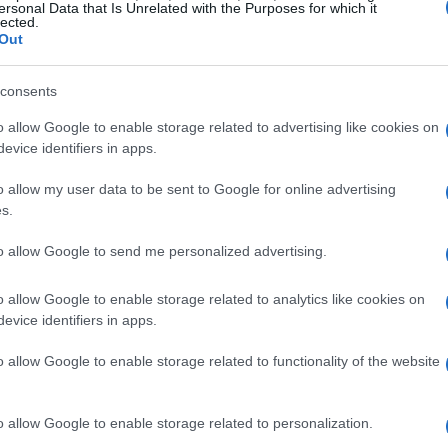
ersonal Data that Is Unrelated with the Purposes for which it
lected.
Out
Gueye denunciato per patente
consents
falsa al valico di Fernetti: gli
o allow Google to enable storage related to advertising like cookies on
sviluppi
evice identifiers in apps.
Il controllo al valico di Fernetti ha portato alla
,
denuncia per una patente contraffatta: ecco chi è
o allow my user data to be sent to Google for online advertising
coinvolto e quali sono le…
s.
Alessandro Tassinari · 8 Apr 2026
to allow Google to send me personalized advertising.
ESPORTS
o allow Google to enable storage related to analytics like cookies on
evice identifiers in apps.
o allow Google to enable storage related to functionality of the website
o allow Google to enable storage related to personalization.