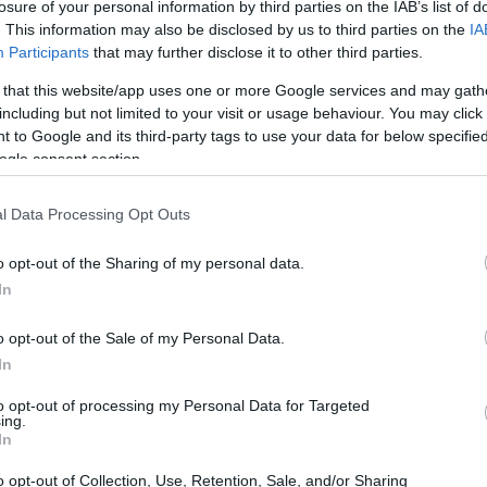
losure of your personal information by third parties on the IAB’s list of
. This information may also be disclosed by us to third parties on the
IA
Participants
that may further disclose it to other third parties.
 that this website/app uses one or more Google services and may gath
including but not limited to your visit or usage behaviour. You may click 
 to Google and its third-party tags to use your data for below specifi
Musetti eliminato a Monte-Carlo: le
ogle consent section.
ragioni di una giornata difficile
Lorenzo Musetti esce all'esordio a Monte-Carlo
l Data Processing Opt Outs
dopo una gara in bilico: tra tie-break sfuggito e
cisa
scelte di calendario, l'obiettivo è ritrovare il…
to,
o opt-out of the Sharing of my personal data.
In
Alessandro Tassinari · 9 Apr 2026
o opt-out of the Sale of my Personal Data.
In
CALCIO
to opt-out of processing my Personal Data for Targeted
ing.
In
o opt-out of Collection, Use, Retention, Sale, and/or Sharing