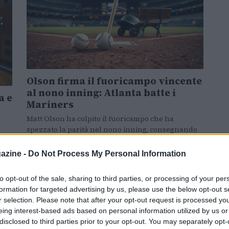
Olson firma il fuoricampo vincente
al nono inning: Atlanta batte i
a e
Mariners
Matt Olson ha colpito il fuoricampo che ha
spezzato la parità nel nono inning, consegnando
sa
ai Braves una vittoria in trasferta sui…
azine -
Do Not Process My Personal Information
Alessandro Tassinari · 6 Mag 2026
to opt-out of the sale, sharing to third parties, or processing of your per
formation for targeted advertising by us, please use the below opt-out s
r selection. Please note that after your opt-out request is processed y
TENNIS
eing interest-based ads based on personal information utilized by us or
disclosed to third parties prior to your opt-out. You may separately opt-