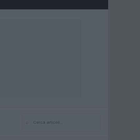
⌕
Cerca