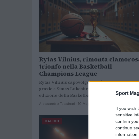
Rytas Vilnius, rimonta clamoros
trionfo nella Basketball
Champions League
Rytas Vilnius capovolge una finale compromes
grazie a Simas Lukosius e conquista la decima
Sport Mag
edizione della Basketball Champions League
Alessandro Tassinari · 10 Mag 2026
If you wish 
sensitive in
confirm you
CALCIO
continue se
information 