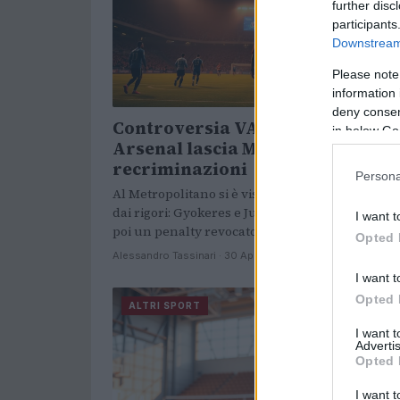
further disc
participants
Downstream 
Please note
information 
deny consent
Controversia VAR e pari 1-1:
in below Go
Arsenal lascia Madrid tra
recriminazioni
Persona
Al Metropolitano si è vista una partita tesa e de
dai rigori: Gyokeres e Julián Álvarez dal dischet
I want t
poi un penalty revocato…
Opted 
Alessandro Tassinari · 30 Apr 2026
I want t
Opted 
ALTRI SPORT
I want 
Advertis
Opted 
I want t