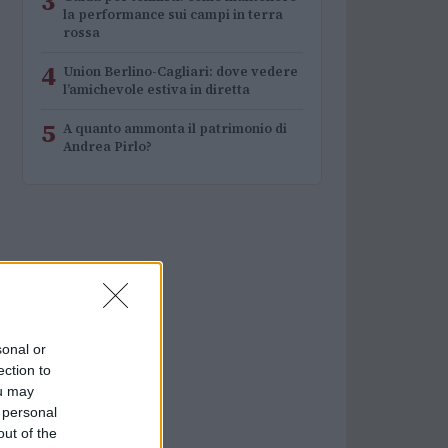
3
la performance sui campi in terra
rossa
4
Union Berlino-Cagliari: dove vedere
l’amichevole estiva in diretta
5
A quanto ammonta il patrimonio di
Andrea Pirlo?
sonal or
ection to
ou may
 personal
out of the