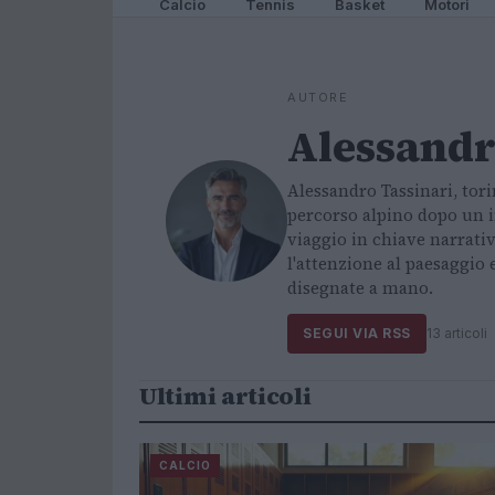
Calcio
Tennis
Basket
Motori
AUTORE
Alessandr
Alessandro Tassinari, tori
percorso alpino dopo un in
viaggio in chiave narrativ
l'attenzione al paesaggi
disegnate a mano.
SEGUI VIA RSS
13 articoli
Ultimi articoli
CALCIO