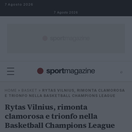
Salta al contenuto
7 Agosto 2026
7 Agosto 2026
⌕
⌕
×
HOME
»
BASKET
»
RYTAS VILNIUS, RIMONTA CLAMOROSA
Cerca
E TRIONFO NELLA BASKETBALL CHAMPIONS LEAGUE
Rytas Vilnius, rimonta
clamorosa e trionfo nella
Basketball Champions League