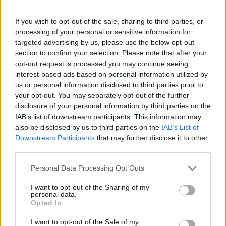
If you wish to opt-out of the sale, sharing to third parties, or
processing of your personal or sensitive information for
AUTORE
Alessandro Tassinari
targeted advertising by us, please use the below opt-out
section to confirm your selection. Please note that after your
Alessandro Tassinari, torinese con passaporto
opt-out request is processed you may continue seeing
pieno di timbri, riscrisse un percorso alpino
interest-based ads based on personal information utilized by
dopo un incontro al Rifugio Garelli: oggi cura
us or personal information disclosed to third parties prior to
storie di viaggio in chiave narrativa. In
your opt-out. You may separately opt-out of the further
redazione predilige longform, sostiene
disclosure of your personal information by third parties on the
l'attenzione al paesaggio e conserva un
IAB’s list of downstream participants. This information may
taccuino logoro con mappe disegnate a
also be disclosed by us to third parties on the
IAB’s List of
mano.
Downstream Participants
that may further disclose it to other
third parties.
Please note that this website/app uses one or more Google
Personal Data Processing Opt Outs
services and may gather and store information including but
not limited to your visit or usage behaviour. You may click to
I want to opt-out of the Sharing of my
personal data.
grant or deny consent to Google and its third-party tags to
Opted In
use your data for below specified purposes in below Google
consent section.
I want to opt-out of the Sale of my