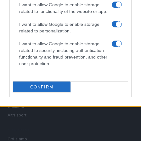
I want to allow Google to enable storage
Sportmagazine: notizie, approfondimenti e classifiche su
related to functionality of the website or app.
calcio, basket, tennis, ciclismo, motori, Formula 1,
MotoGP e Olimpiadi. Le ultime news dalle competizioni
I want to allow Google to enable storage
nazionali e internazionali, gli highlight delle partite, le
related to personalization.
interviste ai protagonisti e i risultati in tempo reale di tutte
le discipline che fanno emozionare gli appassionati di
I want to allow Google to enable storage
sport.
related to security, including authentication
functionality and fraud prevention, and other
SEZIONI
user protection.
Calcio
Tennis
CONFIRM
Basket
Motori
Ciclismo
Altri sport
MAGAZINE
Chi siamo