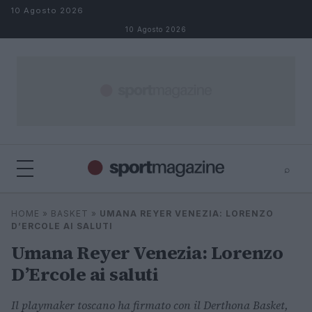
Salta al contenuto
10 Agosto 2026
10 Agosto 2026
⌕
⌕
×
HOME
»
BASKET
»
UMANA REYER VENEZIA: LORENZO
Cerca
D’ERCOLE AI SALUTI
Umana Reyer Venezia: Lorenzo
D’Ercole ai saluti
Il playmaker toscano ha firmato con il Derthona Basket,