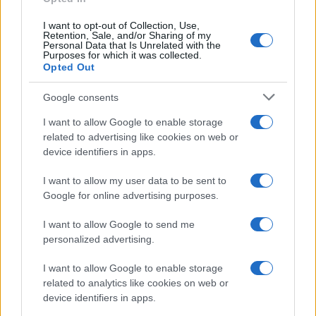
1
Nazionale italiana di basket: ritiro a Folgaria e
I want to opt-out of Collection, Use,
amichevoli a Trento
Retention, Sale, and/or Sharing of my
Personal Data that Is Unrelated with the
Purposes for which it was collected.
2
FIBA U16 EuroBasket 2026: la formazione italiana e le
Opted Out
partite da seguire
Google consents
3
Formula e date dei campionati regionali di basket nelle
Marche
I want to allow Google to enable storage
related to advertising like cookies on web or
4
Europei U18 basket: Italia e Slovenia si sfidano per
device identifiers in apps.
l’oro
5
I want to allow my user data to be sent to
Camp Estivo di Basket: Divertimento e Apprendimento
Google for online advertising purposes.
per Giovani Atleti
I want to allow Google to send me
personalized advertising.
I want to allow Google to enable storage
related to analytics like cookies on web or
device identifiers in apps.