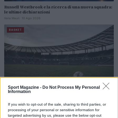
Russell Westbrook e la ricerca di una nuova squadra:
le ultime dichiarazioni
Ilaria Mauri · 10 Ago 2026
BASKET
Sport Magazine -
Do Not Process My Personal
Information
Leonardo Bovio: il giovane difensore nerazzurro che
If you wish to opt-out of the sale, sharing to third parties, or
ha impressionato contro la Juventus
processing of your personal or sensitive information for
Ilaria Mauri · 9 Ago 2026
targeted advertising by us, please use the below opt-out