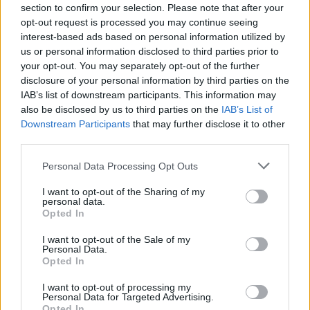
section to confirm your selection. Please note that after your
opt-out request is processed you may continue seeing
BASKET
interest-based ads based on personal information utilized by
us or personal information disclosed to third parties prior to
your opt-out. You may separately opt-out of the further
disclosure of your personal information by third parties on the
IAB’s list of downstream participants. This information may
also be disclosed by us to third parties on the
IAB’s List of
Downstream Participants
that may further disclose it to other
third parties.
Please note that this website/app uses one or more Google
Personal Data Processing Opt Outs
services and may gather and store information including but
not limited to your visit or usage behaviour. You may click to
I want to opt-out of the Sharing of my
personal data.
grant or deny consent to Google and its third-party tags to
NBA Europe: l’impatto economico e gli investitori per
Opted In
use your data for below specified purposes in below Google
Roma e Milano
consent section.
I want to opt-out of the Sale of my
Ilaria Mauri · 9 Ago 2026
Personal Data.
Opted In
I want to opt-out of processing my
Personal Data for Targeted Advertising.
PIÙ LETTI
Opted In