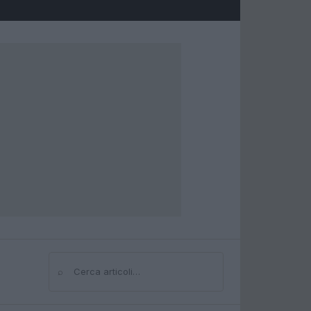
⌕
Cerca