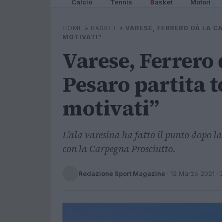
Calcio
Tennis
Basket
Motori
HOME
»
BASKET
»
VARESE, FERRERO DÀ LA C
MOTIVATI”
Varese, Ferrero 
Pesaro partita t
motivati”
L’ala varesina ha fatto il punto dopo la
con la Carpegna Prosciutto.
Redazione Sport Magazine
·
12 Marzo 2021
· 