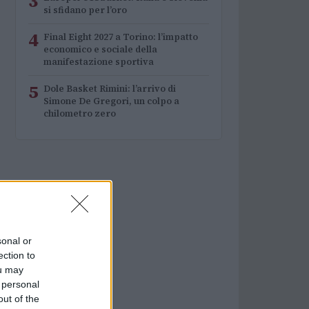
3
si sfidano per l’oro
4
Final Eight 2027 a Torino: l’impatto
economico e sociale della
manifestazione sportiva
5
Dole Basket Rimini: l’arrivo di
Simone De Gregori, un colpo a
chilometro zero
sonal or
ection to
ou may
 personal
out of the