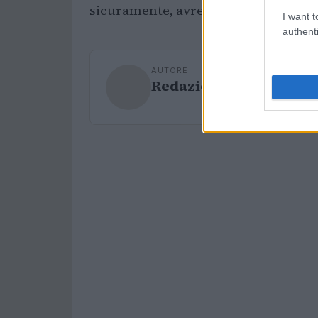
sicuramente, avrebbe riservato loro 
I want t
authenti
AUTORE
Redazione Sport Maga