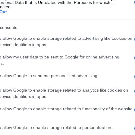
ersonal Data that Is Unrelated with the Purposes for which it
e contro una squadra di alta classifica come
lected.
Out
usiasmo – ha detto -, ma è stato solo un
petta un altro match fondamentale contro
consents
ampionato, reduce dalla finale di Coppa
o allow Google to enable storage related to advertising like cookies on
ostra strada pensando partita dopo partita;
evice identifiers in apps.
richi e motivati. Vogliamo continuare a dire
o allow my user data to be sent to Google for online advertising
s.
i aggiunto Ferrero -, Pesaro è una squadra
to allow Google to send me personalized advertising.
ani, di esperienza e che conoscono bene il
o allow Google to enable storage related to analytics like cookies on
re in campo tutta la nostra energia, sia in
evice identifiers in apps.
 Ogni volta che siamo riusciti a farlo siamo
o allow Google to enable storage related to functionality of the website
sfazioni. Ritroveremo Matteo Tambone e Tyler
portanti per noi negli anni passati; entrambi
o allow Google to enable storage related to personalization.
Mi dispiace che non ci sia il pubblico che,