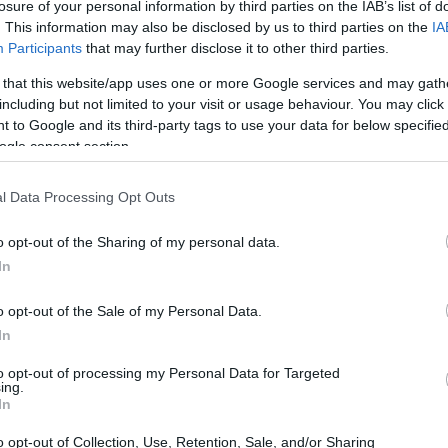
serie A di basket contro la Carpegna Prosciutto
losure of your personal information by third parties on the IAB’s list of
. This information may also be disclosed by us to third parties on the
IA
Participants
that may further disclose it to other third parties.
 that this website/app uses one or more Google services and may gath
including but not limited to your visit or usage behaviour. You may click 
 to Google and its third-party tags to use your data for below specifi
ogle consent section.
l Data Processing Opt Outs
o opt-out of the Sharing of my personal data.
In
o opt-out of the Sale of my Personal Data.
In
to opt-out of processing my Personal Data for Targeted
ing.
In
o opt-out of Collection, Use, Retention, Sale, and/or Sharing