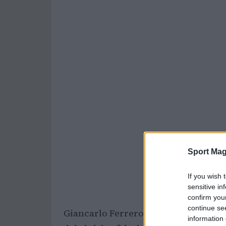
Sport Mag
If you wish 
sensitive in
confirm you
continue se
Giancarlo Ferrero, ala della Openjobm
information 