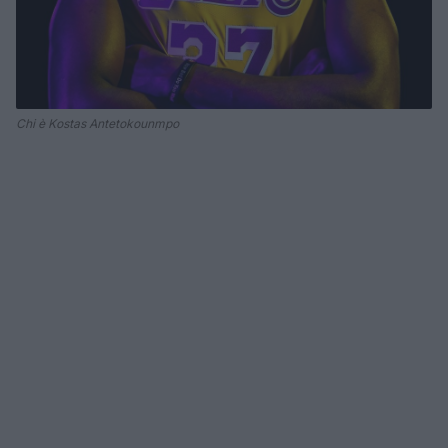
Chi è Kostas Antetokounmpo