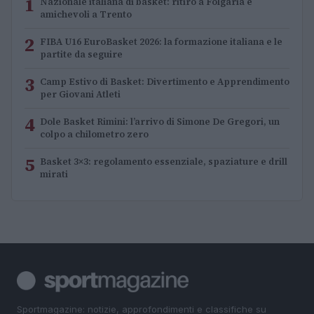
1
Nazionale italiana di basket: ritiro a Folgaria e
amichevoli a Trento
2
FIBA U16 EuroBasket 2026: la formazione italiana e le
partite da seguire
3
Camp Estivo di Basket: Divertimento e Apprendimento
per Giovani Atleti
4
Dole Basket Rimini: l’arrivo di Simone De Gregori, un
colpo a chilometro zero
5
Basket 3×3: regolamento essenziale, spaziature e drill
mirati
Sportmagazine: notizie, approfondimenti e classifiche su