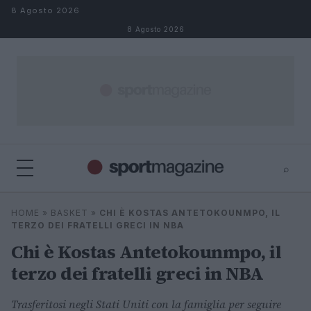
Salta al contenuto
8 Agosto 2026
8 Agosto 2026
⌕
⌕
×
HOME
»
BASKET
»
CHI È KOSTAS ANTETOKOUNMPO, IL
Cerca
TERZO DEI FRATELLI GRECI IN NBA
Chi è Kostas Antetokounmpo, il
terzo dei fratelli greci in NBA
Trasferitosi negli Stati Uniti con la famiglia per seguire