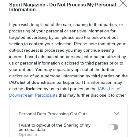
Sport Magazine -
Do Not Process My Personal
Information
If you wish to opt-out of the sale, sharing to third parties, or
processing of your personal or sensitive information for
targeted advertising by us, please use the below opt-out
section to confirm your selection. Please note that after your
opt-out request is processed you may continue seeing
interest-based ads based on personal information utilized by
James Wiseman in Spagna: l’ex Memphis pronto per
us or personal information disclosed to third parties prior to
l’avventura europea
your opt-out. You may separately opt-out of the further
disclosure of your personal information by third parties on the
Ilaria Mauri · 7 Ago 2026
IAB’s list of downstream participants. This information may
also be disclosed by us to third parties on the
IAB’s List of
BASKET
Downstream Participants
that may further disclose it to other
third parties.
Please note that this website/app uses one or more Google
Personal Data Processing Opt Outs
services and may gather and store information including but
not limited to your visit or usage behaviour. You may click to
I want to opt-out of the Sharing of my
personal data.
grant or deny consent to Google and its third-party tags to
Opted In