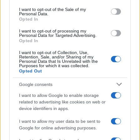
use your data for below specified purposes in below Google
consent section.
I want to opt-out of the Sale of my
Personal Data.
Opted In
I want to opt-out of processing my
Personal Data for Targeted Advertising.
Basket Serie A: guida ai ruoli, al budget e alle
Opted In
metriche
I want to opt-out of Collection, Use,
Andrea Conforti · 7 Ago 2026
Retention, Sale, and/or Sharing of my
Personal Data that Is Unrelated with the
Purposes for which it was collected.
Opted Out
PIÙ LETTI
Google consents
1
Nazionale italiana di basket: ritiro a Folgaria e
I want to allow Google to enable storage
amichevoli a Trento
related to advertising like cookies on web or
device identifiers in apps.
2
FIBA U16 EuroBasket 2026: la formazione italiana e le
partite da seguire
I want to allow my user data to be sent to
3
Google for online advertising purposes.
Camp Estivo di Basket: Divertimento e Apprendimento
per Giovani Atleti