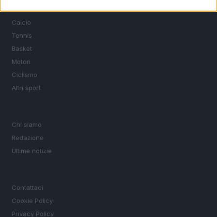
SEZIONI
Calcio
Tennis
Basket
Motori
Ciclismo
Altri sport
MAGAZINE
Chi siamo
Redazione
Ultime notizie
LEGALE
Contattaci
Cookie Policy
Privacy Policy