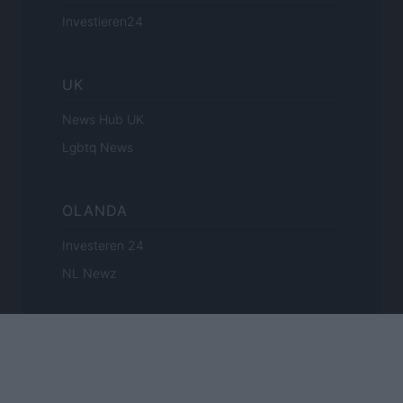
Investieren24
UK
News Hub UK
Lgbtq News
OLANDA
Investeren 24
NL Newz