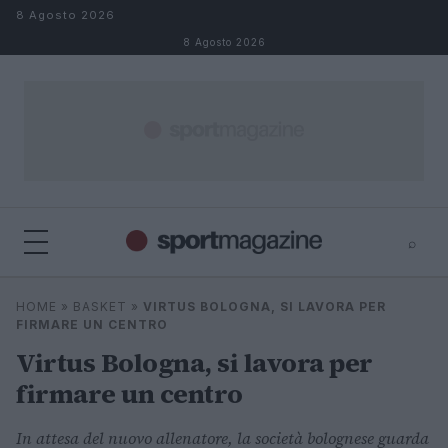
Salta al contenuto
8 Agosto 2026
8 Agosto 2026
⌕
⌕
×
HOME
»
BASKET
»
VIRTUS BOLOGNA, SI LAVORA PER
Cerca
FIRMARE UN CENTRO
Virtus Bologna, si lavora per
firmare un centro
In attesa del nuovo allenatore, la società bolognese guarda