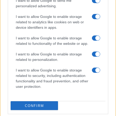
I want to allow Google to send me
4
Dole Basket Rimini: l’arrivo di Simone De Gregori, un
personalized advertising.
colpo a chilometro zero
I want to allow Google to enable storage
5
Basket 3×3: regolamento essenziale, spaziature e drill
related to analytics like cookies on web or
mirati
device identifiers in apps.
I want to allow Google to enable storage
related to functionality of the website or app.
I want to allow Google to enable storage
related to personalization.
I want to allow Google to enable storage
Sportmagazine: notizie, approfondimenti e classifiche su
related to security, including authentication
calcio, basket, tennis, ciclismo, motori, Formula 1,
functionality and fraud prevention, and other
MotoGP e Olimpiadi. Le ultime news dalle competizioni
user protection.
nazionali e internazionali, gli highlight delle partite, le
interviste ai protagonisti e i risultati in tempo reale di tutte
le discipline che fanno emozionare gli appassionati di
sport.
CONFIRM