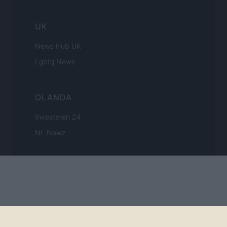
UK
News Hub UK
Lgbtq News
OLANDA
Investeren 24
NL Newz