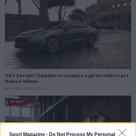
NBA Europe: l’impatto economico e gli investitori per
Roma e Milano
Ilaria Mauri · 9 Ago 2026
BASKET
Sport Magazine -
Do Not Process My Personal