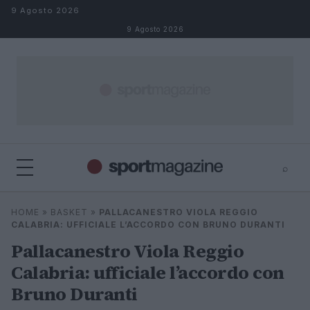
Salta al contenuto
9 Agosto 2026
9 Agosto 2026
⌕
⌕
×
HOME
»
BASKET
»
PALLACANESTRO VIOLA REGGIO
Cerca
CALABRIA: UFFICIALE L’ACCORDO CON BRUNO DURANTI
Pallacanestro Viola Reggio
Calabria: ufficiale l’accordo con
Bruno Duranti