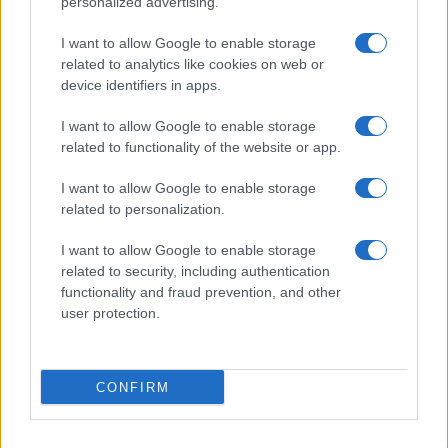
personalized advertising.
5
Europei U18 basket: Italia e Slovenia si sfidano per
I want to allow Google to enable storage
l’oro
related to analytics like cookies on web or
device identifiers in apps.
I want to allow Google to enable storage
related to functionality of the website or app.
I want to allow Google to enable storage
related to personalization.
Sportmagazine: notizie, approfondimenti e classifiche su
I want to allow Google to enable storage
calcio, basket, tennis, ciclismo, motori, Formula 1,
related to security, including authentication
MotoGP e Olimpiadi. Le ultime news dalle competizioni
functionality and fraud prevention, and other
nazionali e internazionali, gli highlight delle partite, le
user protection.
interviste ai protagonisti e i risultati in tempo reale di tutte
le discipline che fanno emozionare gli appassionati di
sport.
CONFIRM
SEZIONI