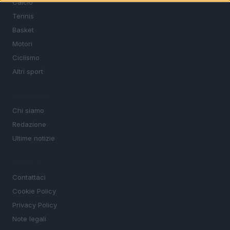
Calcio
Tennis
Basket
Motori
Ciclismo
Altri sport
MAGAZINE
Chi siamo
Redazione
Ultime notizie
LEGALE
Contattaci
Cookie Policy
Privacy Policy
Note legali