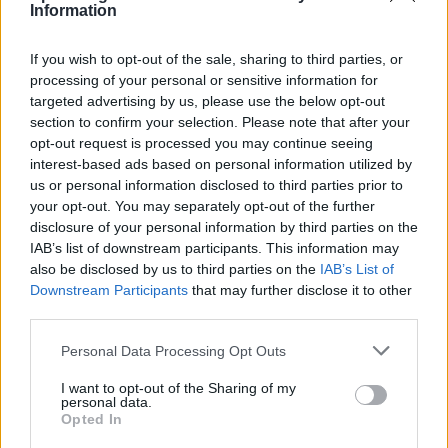
Information
If you wish to opt-out of the sale, sharing to third parties, or
processing of your personal or sensitive information for
targeted advertising by us, please use the below opt-out
section to confirm your selection. Please note that after your
opt-out request is processed you may continue seeing
Pallacanestro Trieste: Abramo Canka firma un
interest-based ads based on personal information utilized by
accordo pluriennale
us or personal information disclosed to third parties prior to
your opt-out. You may separately opt-out of the further
Francesca Lombardi · 8 Ago 2026
disclosure of your personal information by third parties on the
IAB’s list of downstream participants. This information may
BASKET
also be disclosed by us to third parties on the
IAB’s List of
Downstream Participants
that may further disclose it to other
third parties.
Please note that this website/app uses one or more Google
Personal Data Processing Opt Outs
services and may gather and store information including but
not limited to your visit or usage behaviour. You may click to
I want to opt-out of the Sharing of my
personal data.
grant or deny consent to Google and its third-party tags to
Opted In
use your data for below specified purposes in below Google