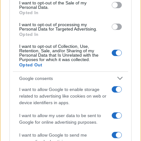
consent section.
I want to opt-out of the Sale of my
Personal Data.
Opted In
I want to opt-out of processing my
Formula e date dei campionati regionali di basket
Personal Data for Targeted Advertising.
nelle Marche
Opted In
Andrea Conforti · 8 Ago 2026
I want to opt-out of Collection, Use,
Retention, Sale, and/or Sharing of my
Personal Data that Is Unrelated with the
Purposes for which it was collected.
Opted Out
PIÙ LETTI
1
Google consents
Nazionale italiana di basket: ritiro a Folgaria e
amichevoli a Trento
I want to allow Google to enable storage
related to advertising like cookies on web or
2
FIBA U16 EuroBasket 2026: la formazione italiana e le
device identifiers in apps.
partite da seguire
3
I want to allow my user data to be sent to
Formula e date dei campionati regionali di basket nelle
Marche
Google for online advertising purposes.
4
Camp Estivo di Basket: Divertimento e Apprendimento
I want to allow Google to send me
per Giovani Atleti