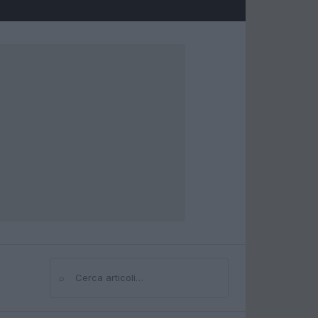
⌕
Cerca