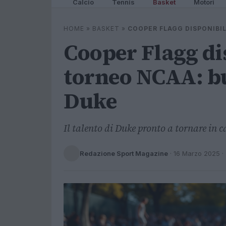
Calcio
Tennis
Basket
Motori
HOME
»
BASKET
»
COOPER FLAGG DISPONIBIL
Cooper Flagg dis
torneo NCAA: bu
Duke
Il talento di Duke pronto a tornare in 
Redazione Sport Magazine
·
16 Marzo 2025
·