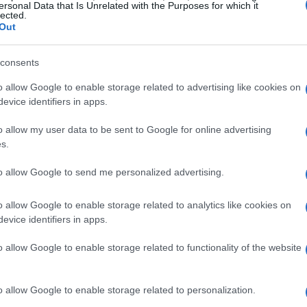
ersonal Data that Is Unrelated with the Purposes for which it
lected.
Out
consents
o allow Google to enable storage related to advertising like cookies on
evice identifiers in apps.
o allow my user data to be sent to Google for online advertising
s.
caviglia sinistra durante la vittoria di Duke
nato con un punteggio di 78-70. A seguito di
to allow Google to send me personalized advertising.
o costretto a saltare le successive partite
o allow Google to enable storage related to analytics like cookies on
 Fortunatamente, gli esami medici hanno
evice identifiers in apps.
gg di iniziare un programma di recupero che
o allow Google to enable storage related to functionality of the website
 prossima settimana.
o allow Google to enable storage related to personalization.