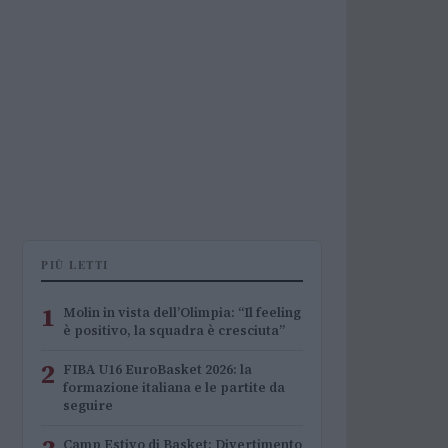
PIÙ LETTI
1
Molin in vista dell’Olimpia: “Il feeling
è positivo, la squadra è cresciuta”
2
FIBA U16 EuroBasket 2026: la
formazione italiana e le partite da
seguire
Camp Estivo di Basket: Divertimento