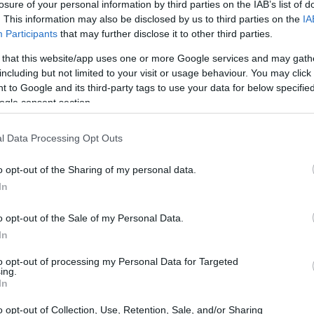
losure of your personal information by third parties on the IAB’s list of
. This information may also be disclosed by us to third parties on the
IA
oper Flagg, stella della squadra e
Participants
that may further disclose it to other third parties.
Year, sarà disponibile per partecipare al
 that this website/app uses one or more Google services and may gath
 alla caviglia subito durante l’ACC
including but not limited to your visit or usage behaviour. You may click 
o è stata confermata da Dan Gavitt,
 to Google and its third-party tags to use your data for below specifi
ogle consent section.
nuncio rassicura i sostenitori dei Blue
nto chiave per le ambizioni della squadra.
l Data Processing Opt Outs
o opt-out of the Sharing of my personal data.
In
o opt-out of the Sale of my Personal Data.
In
to opt-out of processing my Personal Data for Targeted
ing.
In
o opt-out of Collection, Use, Retention, Sale, and/or Sharing