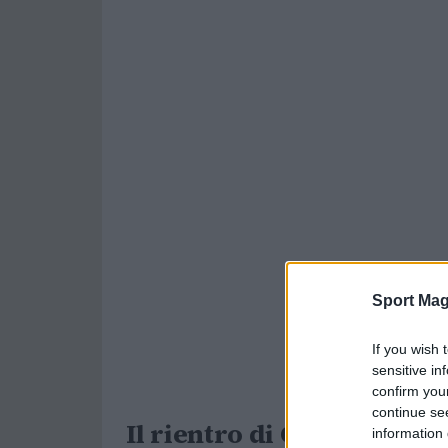
Sport Mag
If you wish 
sensitive in
confirm you
continue se
Il rientro di Cooper Flag
information 