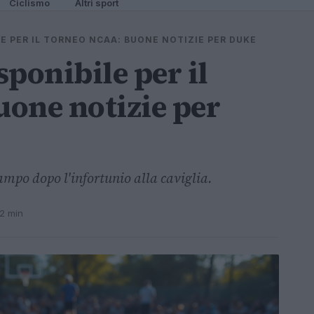
Ciclismo
Altri sport
E PER IL TORNEO NCAA: BUONE NOTIZIE PER DUKE
ponibile per il
one notizie per
campo dopo l'infortunio alla caviglia.
 2 min