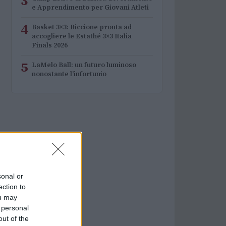
3
e Apprendimento per Giovani Atleti
4
Basket 3×3: Riccione pronta ad
accogliere le Estathé 3×3 Italia
Finals 2026
5
LaMelo Ball: un futuro luminoso
nonostante l’infortunio
sonal or
ection to
ou may
 personal
out of the