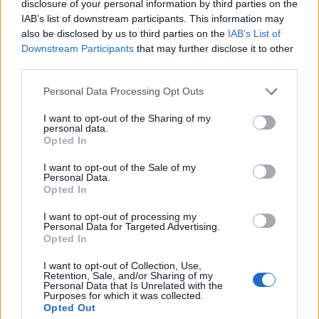
disclosure of your personal information by third parties on the
IAB’s list of downstream participants. This information may
also be disclosed by us to third parties on the
IAB’s List of
Downstream Participants
that may further disclose it to other
third parties.
Please note that this website/app uses one or more Google
Personal Data Processing Opt Outs
services and may gather and store information including but
not limited to your visit or usage behaviour. You may click to
I want to opt-out of the Sharing of my
Elachem Vigevano ingaggia Isaiah Brickner: la prima
personal data.
esperienza europea del giovane talento
grant or deny consent to Google and its third-party tags to
Opted In
use your data for below specified purposes in below Google
Andrea Conforti · 5 Ago 2026
consent section.
I want to opt-out of the Sale of my
Personal Data.
BASKET
Opted In
I want to opt-out of processing my
Personal Data for Targeted Advertising.
Opted In
I want to opt-out of Collection, Use,
Retention, Sale, and/or Sharing of my
Personal Data that Is Unrelated with the
Purposes for which it was collected.
Opted Out