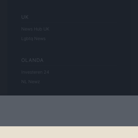
UK
News Hub UK
Lgbtq News
OLANDA
Investeren 24
NL Newz