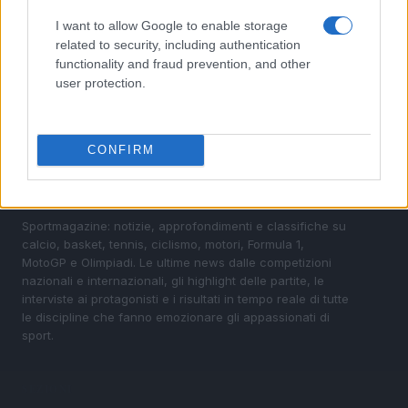
I want to allow Google to enable storage
5
LaMelo Ball: un futuro luminoso nonostante
related to security, including authentication
l’infortunio
functionality and fraud prevention, and other
user protection.
CONFIRM
Sportmagazine: notizie, approfondimenti e classifiche su
calcio, basket, tennis, ciclismo, motori, Formula 1,
MotoGP e Olimpiadi. Le ultime news dalle competizioni
nazionali e internazionali, gli highlight delle partite, le
interviste ai protagonisti e i risultati in tempo reale di tutte
le discipline che fanno emozionare gli appassionati di
sport.
SEZIONI