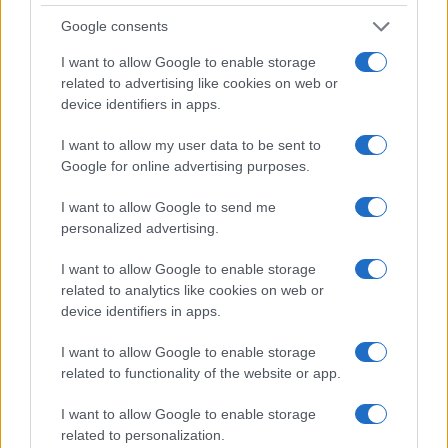
Google consents
I want to allow Google to enable storage
related to advertising like cookies on web or
Dole Basket Rimini: l’arrivo di Simone De Gregori, un
colpo a chilometro zero
device identifiers in apps.
Andrea Conforti · 4 Ago 2026
I want to allow my user data to be sent to
Google for online advertising purposes.
I want to allow Google to send me
PIÙ LETTI
personalized advertising.
1
Molin in vista dell’Olimpia: “Il feeling è positivo, la
I want to allow Google to enable storage
squadra è cresciuta”
related to analytics like cookies on web or
2
device identifiers in apps.
FIBA U16 EuroBasket 2026: la formazione italiana e le
partite da seguire
I want to allow Google to enable storage
3
Camp Estivo di Basket: Divertimento e Apprendimento
related to functionality of the website or app.
per Giovani Atleti
I want to allow Google to enable storage
4
Basket 3×3: Riccione pronta ad accogliere le Estathé
related to personalization.
3×3 Italia Finals 2026