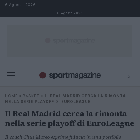
Salta al contenuto
6 Agosto 2026
6 Agosto 2026
⌕
⌕
×
HOME
»
BASKET
»
IL REAL MADRID CERCA LA RIMONTA
Cerca
NELLA SERIE PLAYOFF DI EUROLEAGUE
Il Real Madrid cerca la rimonta
nella serie playoff di EuroLeague
Il coach Chus Mateo esprime fiducia in una possibile