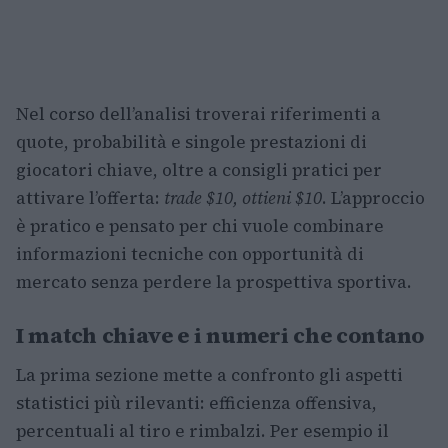
Nel corso dell’analisi troverai riferimenti a
quote, probabilità e singole prestazioni di
giocatori chiave, oltre a consigli pratici per
attivare l’offerta:
trade $10, ottieni $10
. L’approccio
è pratico e pensato per chi vuole combinare
informazioni tecniche con opportunità di
mercato senza perdere la prospettiva sportiva.
I match chiave e i numeri che contano
La prima sezione mette a confronto gli aspetti
statistici più rilevanti: efficienza offensiva,
percentuali al tiro e rimbalzi. Per esempio il