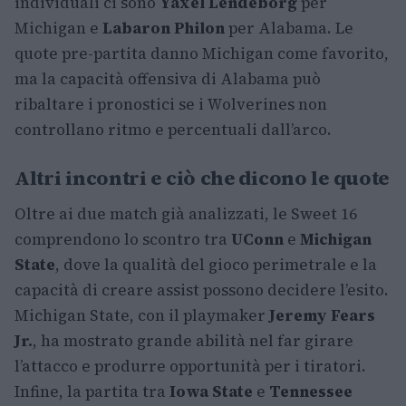
individuali ci sono
Yaxel Lendeborg
per
Michigan e
Labaron Philon
per Alabama. Le
quote pre-partita danno Michigan come favorito,
ma la capacità offensiva di Alabama può
ribaltare i pronostici se i Wolverines non
controllano ritmo e percentuali dall’arco.
Altri incontri e ciò che dicono le quote
Oltre ai due match già analizzati, le Sweet 16
comprendono lo scontro tra
UConn
e
Michigan
State
, dove la qualità del gioco perimetrale e la
capacità di creare assist possono decidere l’esito.
Michigan State, con il playmaker
Jeremy Fears
Jr.
, ha mostrato grande abilità nel far girare
l’attacco e produrre opportunità per i tiratori.
Infine, la partita tra
Iowa State
e
Tennessee