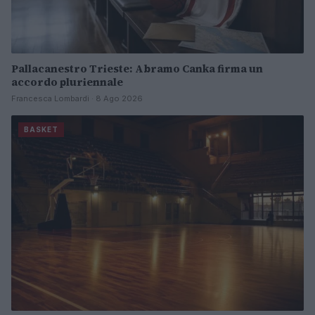
Pallacanestro Trieste: Abramo Canka firma un
accordo pluriennale
Francesca Lombardi · 8 Ago 2026
BASKET