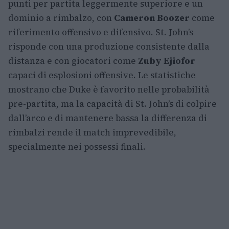
punti per partita leggermente superiore e un
dominio a rimbalzo, con
Cameron Boozer
come
riferimento offensivo e difensivo. St. John’s
risponde con una produzione consistente dalla
distanza e con giocatori come
Zuby Ejiofor
capaci di esplosioni offensive. Le statistiche
mostrano che Duke è favorito nelle probabilità
pre-partita, ma la capacità di St. John’s di colpire
dall’arco e di mantenere bassa la differenza di
rimbalzi rende il match imprevedibile,
specialmente nei possessi finali.