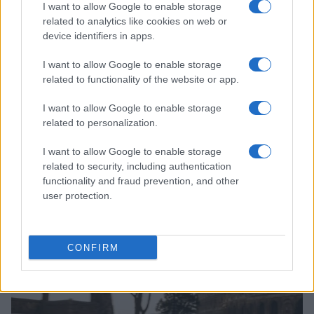
I want to allow Google to enable storage
related to analytics like cookies on web or
device identifiers in apps.
I want to allow Google to enable storage
related to functionality of the website or app.
I want to allow Google to enable storage
related to personalization.
I want to allow Google to enable storage
related to security, including authentication
functionality and fraud prevention, and other
user protection.
Continua a leggere
BASKET
CONFIRM