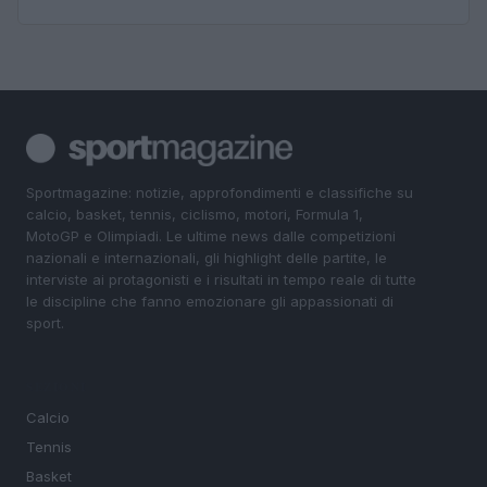
Sportmagazine: notizie, approfondimenti e classifiche su
calcio, basket, tennis, ciclismo, motori, Formula 1,
MotoGP e Olimpiadi. Le ultime news dalle competizioni
nazionali e internazionali, gli highlight delle partite, le
interviste ai protagonisti e i risultati in tempo reale di tutte
le discipline che fanno emozionare gli appassionati di
sport.
SEZIONI
Calcio
Tennis
Basket