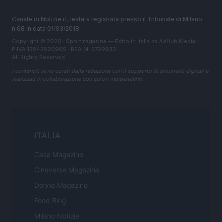
Canale di Notizie.it, testata registrata presso il Tribunale di Milano
n.68 in data 01/03/2018
Copyright © 2026 · Sportmagazine — Edito in Italia da
AdHub Media
·
P.IVA 13542920965 · REA MI 2729933
All Rights Reserved
I contenuti sono curati dalla redazione con il supporto di strumenti digitali e
realizzati in collaborazione con autori indipendenti.
ITALIA
Casa Magazine
Cineverse Magazine
Donne Magazine
Food Blog
Milano Notizie