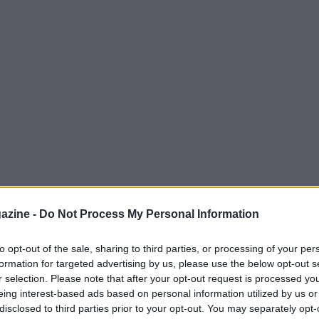
azine -
Do Not Process My Personal Information
League
ad Atene è stata offuscata da un
to opt-out of the sale, sharing to third parties, or processing of your per
formation for targeted advertising by us, please use the below opt-out s
iche: problemi nell’accesso all’
OAKA
hanno
r selection. Please note that after your opt-out request is processed y
e del
Panathinaikos
,
Dimitris
eing interest-based ads based on personal information utilized by us or
disclosed to third parties prior to your opt-out. You may separately opt-
ente messo in discussione la gestione della