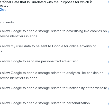
ersonal Data that Is Unrelated with the Purposes for which it
lected.
Out
limitano a un rimprovero generico: il
consents
 antecedente in cui, secondo lui, le forze
geni durante una partita del club, e ha
o allow Google to enable storage related to advertising like cookies on
evice identifiers in apps.
gore nel controllo dei biglietti e delle
icenda assume rilevanza anche per la
o allow my user data to be sent to Google for online advertising
s.
ata a rispondere sul ruolo organizzativo e
rità locali.
to allow Google to send me personalized advertising.
o allow Google to enable storage related to analytics like cookies on
hieste di scuse
evice identifiers in apps.
Dimitris Giannakopoulos
ha contestato la
o allow Google to enable storage related to functionality of the website
caos all’ingresso, sostenendo che le autorità
e persone senza effettuare i necessari
o allow Google to enable storage related to personalization.