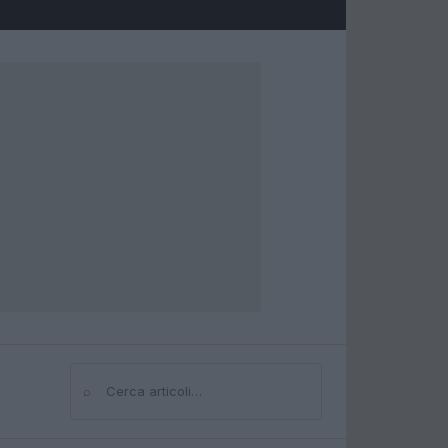
⌕
Cerca