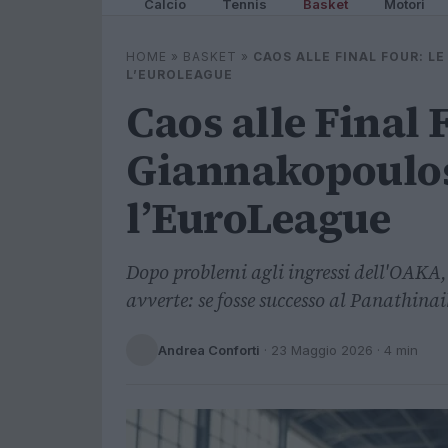
Calcio
Tennis
Basket
Motori
HOME
»
BASKET
»
CAOS ALLE FINAL FOUR: L
L’EUROLEAGUE
Caos alle Final 
Giannakopoulos 
l’EuroLeague
Dopo problemi agli ingressi dell'OAKA,
avverte: se fosse successo al Panathinai
Andrea Conforti
·
23 Maggio 2026
· 4 min