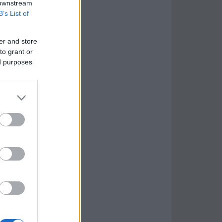
 downstream
B’s List of
er and store
to grant or
ed purposes