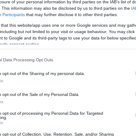
losure of your personal information by third parties on the IAB’s list of
uce tensioni pregresse e sollevato
. This information may also be disclosed by us to third parties on the
IA
Participants
that may further disclose it to other third parties.
dotti i
controlli d’identità
e il flusso di pubblico
ilo.
 that this website/app uses one or more Google services and may gath
including but not limited to your visit or usage behaviour. You may click 
 to Google and its third-party tags to use your data for below specifi
ogle consent section.
l Data Processing Opt Outs
o opt-out of the Sharing of my personal data.
In
o opt-out of the Sale of my Personal Data.
In
to opt-out of processing my Personal Data for Targeted
ing.
In
o opt-out of Collection, Use, Retention, Sale, and/or Sharing