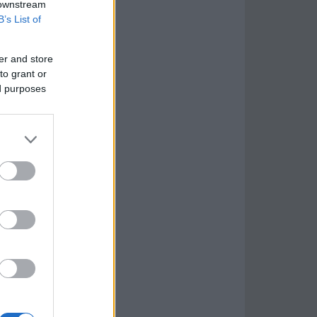
 downstream
B’s List of
er and store
to grant or
ed purposes