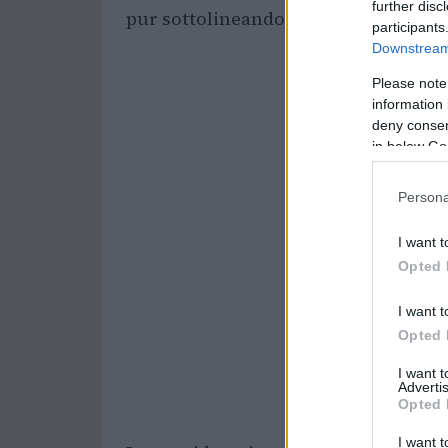
further disc
pur sottolineando alcuni rimpianti te
participants
Downstream 
Please note
information 
deny consent
in below Go
Persona
I want t
Opted 
I want t
Opted 
I want 
Advertis
Opted 
I want t