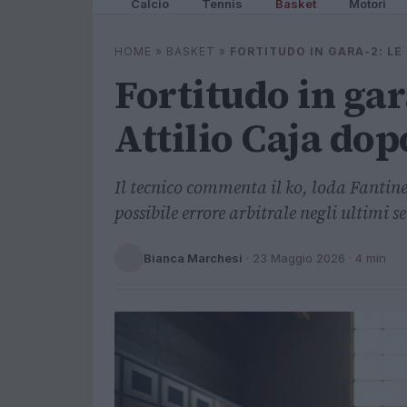
Calcio
Tennis
Basket
Motori
HOME
»
BASKET
»
FORTITUDO IN GARA-2: LE
Fortitudo in gara
Attilio Caja dop
Il tecnico commenta il ko, loda Fantinel
possibile errore arbitrale negli ultimi s
Bianca Marchesi
·
23 Maggio 2026
· 4 min