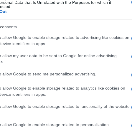
ch è stata la
fiera prova difensiva
e
ersonal Data that Is Unrelated with the Purposes for which it
lected.
centuali in attacco al di sotto delle
Out
la gestione degli ultimi secondi è determinante
, ha
ntrambe le partite la sua squadra abbia avuto
consents
 a trasformarlo in vittoria. Pur con
o allow Google to enable storage related to advertising like cookies on
evice identifiers in apps.
ato di soddisfazione per l’atteggiamento
o allow my user data to be sent to Google for online advertising
s.
sti
to allow Google to send me personalized advertising.
o emersi i nomi di
Fantinelli
e
Moore
,
o allow Google to enable storage related to analytics like cookies on
evice identifiers in apps.
o alla maglia e di responsabilità in campo.
Il
fica giocare con intensità anche quando le
o allow Google to enable storage related to functionality of the website
do sia in fase offensiva sia in fase difensiva.
i come punti di riferimento, ma ha esteso il
o allow Google to enable storage related to personalization.
o encomiabile per la reattività e la