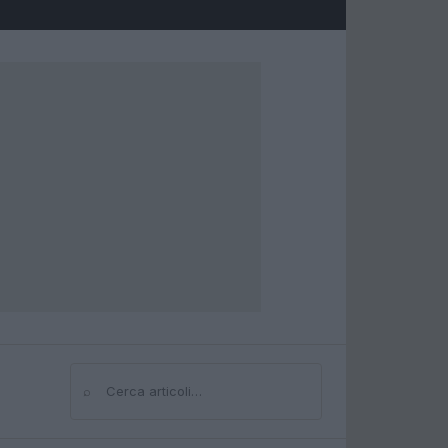
⌕
Cerca