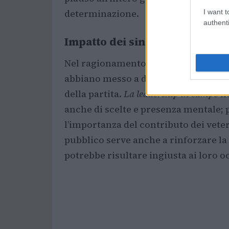
determinazione.
I want t
authenti
Impatto dei singoli
Nel ragionamento sugli interpreti, i
abbiano messo a disposizione
energ
della partita.
La leadership in campo
no
anche di scelte e presenza mentale; 
l’importanza del contributo dei veter
pubblico serve anche a rinforzare la
potrebbe risultare ingiusta ai loro o