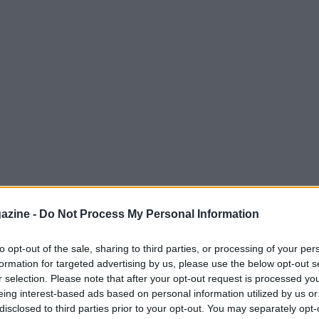
erona
il tecnico della
Fortitudo Bologna
,
azine -
Do Not Process My Personal Information
bilancio che punta più al lato umano e alla
econdo le dichiarazioni riportate da
to opt-out of the sale, sharing to third parties, or processing of your per
formation for targeted advertising by us, please use the below opt-out s
to come la squadra abbia messo in campo una
r selection. Please note that after your opt-out request is processed y
, giocando fino all’ultimo possesso. In questo
eing interest-based ads based on personal information utilized by us or
tteggiamenti che hanno fatto la differenza,
disclosed to third parties prior to your opt-out. You may separately opt-