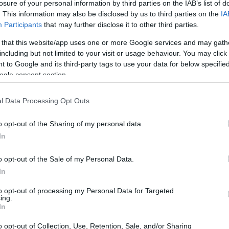
losure of your personal information by third parties on the IAB’s list of
. This information may also be disclosed by us to third parties on the
IA
Participants
that may further disclose it to other third parties.
 that this website/app uses one or more Google services and may gath
including but not limited to your visit or usage behaviour. You may click 
Mock draft 2027: la lista dei
 to Google and its third-party tags to use your data for below specifi
migliori prospetti e i possibili
ogle consent section.
ria
scenari di selezione
Uno sguardo completo ai prospect che potrebbero
l Data Processing Opt Outs
ute
dominare il mock draft 2027, con analisi sul perché
alcuni nomi emergono come sicure opzioni…
o opt-out of the Sharing of my personal data.
do
In
Bianca Marchesi · 27 Apr 2026
o opt-out of the Sale of my Personal Data.
In
MOTORI
to opt-out of processing my Personal Data for Targeted
ing.
In
o opt-out of Collection, Use, Retention, Sale, and/or Sharing