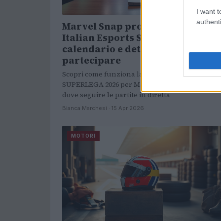
I want t
authenti
Marvel Snap protagonista nella
Italian Esports SUPERLEGA 2026:
calendario e dettagli per
partecipare
Scopri come funziona la Italian Esports
SUPERLEGA 2026 per Marvel Snap: formato, dat
dove seguire le partite in diretta
Bianca Marchesi · 15 Apr 2026
MOTORI