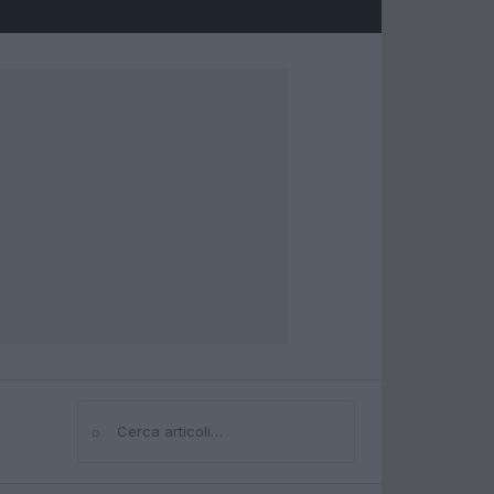
⌕
Cerca