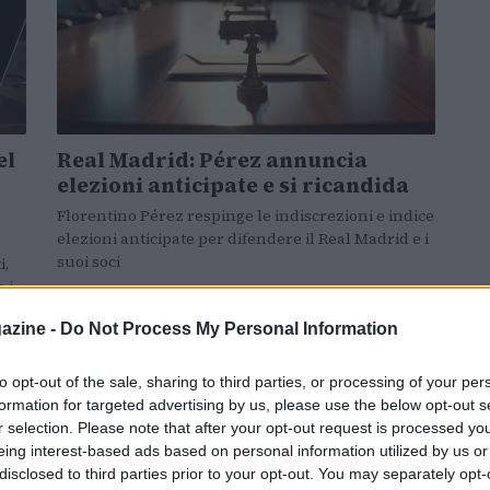
el
Real Madrid: Pérez annuncia
elezioni anticipate e si ricandida
Florentino Pérez respinge le indiscrezioni e indice
elezioni anticipate per difendere il Real Madrid e i
suoi soci
i,
 i
azine -
Do Not Process My Personal Information
Bianca Marchesi · 13 Mag 2026
to opt-out of the sale, sharing to third parties, or processing of your per
ALTRI SPORT
formation for targeted advertising by us, please use the below opt-out s
r selection. Please note that after your opt-out request is processed y
eing interest-based ads based on personal information utilized by us or
disclosed to third parties prior to your opt-out. You may separately opt-