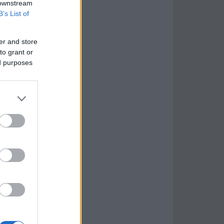
 downstream
B’s List of
er and store
to grant or
ed purposes