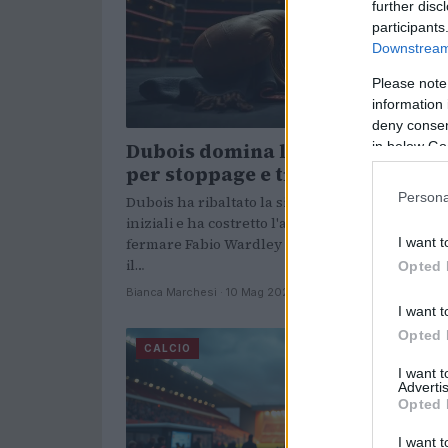
further disc
participants
Downstream 
Please note
information 
deny consent
in below Go
Dubois domina la rimonta: vitto
per stoppage e titolo WBO
Persona
Dubois ha ribaltato la situazione dopo due cad
iniziali e ha costretto l'arbitro Howard Foster a
I want t
fermare Fabio Wardley all'undicesimo, vincen
il…
Opted 
Bianca Marchesi · 10 Mag 2026
I want t
Opted 
CALCIO
I want 
Advertis
Opted 
I want t