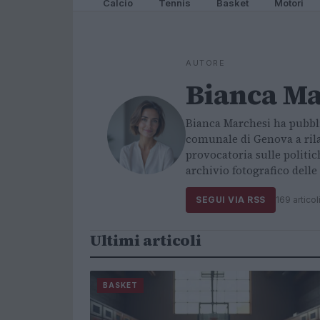
Calcio
Tennis
Basket
Motori
AUTORE
Bianca Ma
Bianca Marchesi ha pubbli
comunale di Genova a rila
provocatoria sulle politi
archivio fotografico dell
SEGUI VIA RSS
169 articol
Ultimi articoli
BASKET