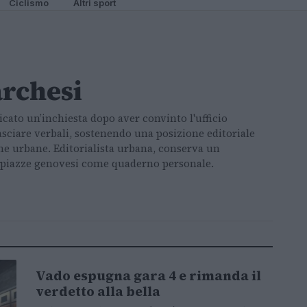
Ciclismo
Altri sport
rchesi
cato un’inchiesta dopo aver convinto l'ufficio
sciare verbali, sostenendo una posizione editoriale
che urbane. Editorialista urbana, conserva un
e piazze genovesi come quaderno personale.
i
Vado espugna gara 4 e rimanda il
BASKET
verdetto alla bella