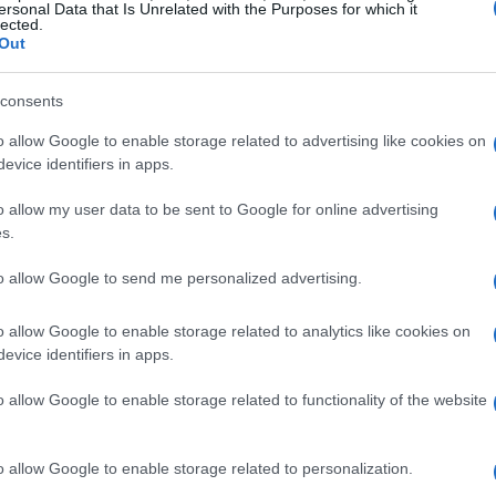
ersonal Data that Is Unrelated with the Purposes for which it
lected.
Out
consents
,
Come la Formula 1 prova a
conciliare prestazioni e
o allow Google to enable storage related to advertising like cookies on
sostenibilità
evice identifiers in apps.
eld
La Formula 1 tenta di riconciliare alte prestazioni e
o allow my user data to be sent to Google for online advertising
il
sostenibilità trasformando il paddock in un
s.
re…
laboratorio per motori più puliti e tecnologie…
Bianca Marchesi · 19 Apr 2026
to allow Google to send me personalized advertising.
o allow Google to enable storage related to analytics like cookies on
TENNIS
evice identifiers in apps.
o allow Google to enable storage related to functionality of the website
o allow Google to enable storage related to personalization.