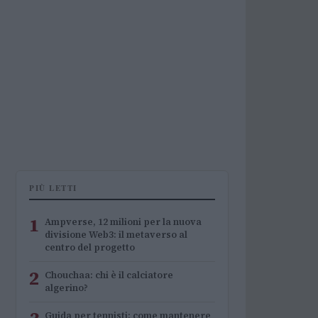
PIÙ LETTI
1
Ampverse, 12 milioni per la nuova
divisione Web3: il metaverso al
centro del progetto
2
Chouchaa: chi è il calciatore
algerino?
Guida per tennisti: come mantenere