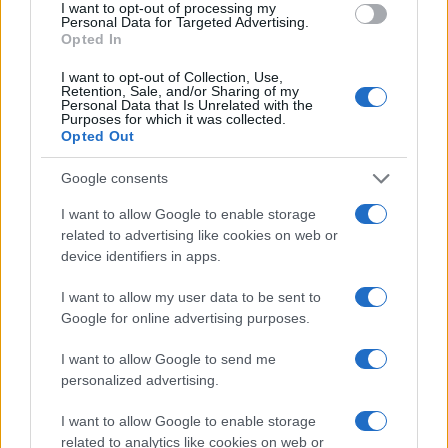
I want to opt-out of processing my
Bianca Marchesi
Personal Data for Targeted Advertising.
Opted In
Bianca Marchesi ha pubblicato un’inchiesta
dopo aver convinto l'ufficio comunale di
I want to opt-out of Collection, Use,
Genova a rilasciare verbali, sostenendo una
Retention, Sale, and/or Sharing of my
Personal Data that Is Unrelated with the
posizione editoriale provocatoria sulle
Purposes for which it was collected.
politiche urbane. Editorialista urbana,
Opted Out
conserva un archivio fotografico delle piazze
genovesi come quaderno personale.
Google consents
I want to allow Google to enable storage
related to advertising like cookies on web or
device identifiers in apps.
I want to allow my user data to be sent to
Google for online advertising purposes.
I want to allow Google to send me
personalized advertising.
I want to allow Google to enable storage
related to analytics like cookies on web or