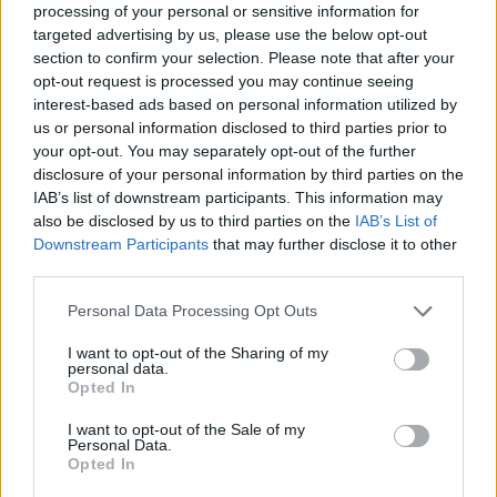
di rendimento. L’arrivo di
Jeff Newton
nel
processing of your personal or sensitive information for
Sassuolo eSports
rafforza il progetto gaming del
targeted advertising by us, please use the below opt-out
section to confirm your selection. Please note that after your
club con un mix di eventi per i tifosi e
opt-out request is processed you may continue seeing
investimenti sul capitale umano.
interest-based ads based on personal information utilized by
us or personal information disclosed to third parties prior to
La possibilità di sfidare Jeff il
27 febbraio
offre ai
your opt-out. You may separately opt-out of the further
disclosure of your personal information by third parties on the
supporter un’occasione concreta di interazione
IAB’s list of downstream participants. This information may
con la squadra. Contestualmente, la
also be disclosed by us to third parties on the
IAB’s List of
partecipazione alla
eSerie A Goleador 2026
mette
Downstream Participants
that may further disclose it to other
third parties.
alla prova la formazione neroverde nella
stagione regolare e nelle fasi finali, che
Please note that this website/app uses one or more Google
Personal Data Processing Opt Outs
services and may gather and store information including but
rappresentano il banco di verifica per il
not limited to your visit or usage behaviour. You may click to
I want to opt-out of the Sharing of my
rendimento del roster e per le strategie di
personal data.
grant or deny consent to Google and its third-party tags to
Opted In
crescita del progetto.
use your data for below specified purposes in below Google
consent section.
I want to opt-out of the Sale of my
Personal Data.
Opted In
AUTORE