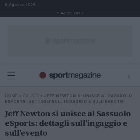
Salta al contenuto
9 Agosto 2026
9 Agosto 2026
⌕
⌕
×
HOME
»
CALCIO
»
JEFF NEWTON SI UNISCE AL SASSUOLO
Cerca
ESPORTS: DETTAGLI SULL’INGAGGIO E SULL’EVENTO
Jeff Newton si unisce al Sassuolo
eSports: dettagli sull’ingaggio e
sull’evento