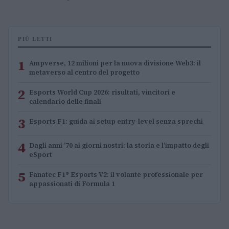
PIÙ LETTI
1
Ampverse, 12 milioni per la nuova divisione Web3: il
metaverso al centro del progetto
2
Esports World Cup 2026: risultati, vincitori e
calendario delle finali
3
Esports F1: guida ai setup entry-level senza sprechi
4
Dagli anni ’70 ai giorni nostri: la storia e l’impatto degli
eSport
5
Fanatec F1® Esports V2: il volante professionale per
appassionati di Formula 1