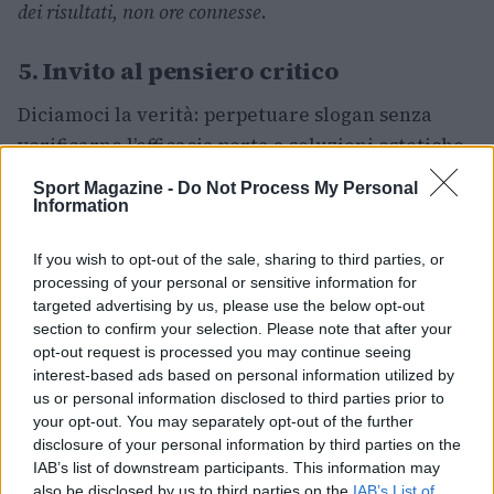
dei risultati, non ore connesse
.
5. Invito al pensiero critico
Diciamoci la verità: perpetuare slogan senza
verificarne l’efficacia porta a soluzioni estetiche
e inefficaci. È necessario smontare le narrative
Sport Magazine -
Do Not Process My Personal
semplicistiche, richiedere dati verificabili e
Information
promuovere esperimenti controllati e
If you wish to opt-out of the sale, sharing to third parties, or
trasparenti. Le organizzazioni dovrebbero
processing of your personal or sensitive information for
valutare metriche orientate agli esiti,
targeted advertising by us, please use the below opt-out
predisporre protocolli per la collaborazione e
section to confirm your selection. Please note that after your
opt-out request is processed you may continue seeing
monitorare l’impatto sulle competenze e
interest-based ads based on personal information utilized by
sull’innovazione interna.
us or personal information disclosed to third parties prior to
your opt-out. You may separately opt-out of the further
keyword1:
smart working
·
keyword2:
produttività
disclosure of your personal information by third parties on the
IAB’s list of downstream participants. This information may
·
keyword3:
lavoro ibrido
also be disclosed by us to third parties on the
IAB’s List of