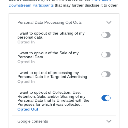
Downstream Participants
that may further disclose it to other
third parties.
AUTORE
Please note that this website/app uses one or more Google
Personal Data Processing Opt Outs
Bianca Marchesi
services and may gather and store information including but
Bianca Marchesi ha pubblicato un’inchiesta
not limited to your visit or usage behaviour. You may click to
I want to opt-out of the Sharing of my
personal data.
dopo aver convinto l'ufficio comunale di
grant or deny consent to Google and its third-party tags to
Opted In
Genova a rilasciare verbali, sostenendo una
use your data for below specified purposes in below Google
posizione editoriale provocatoria sulle
consent section.
I want to opt-out of the Sale of my
Personal Data.
politiche urbane. Editorialista urbana,
Opted In
conserva un archivio fotografico delle piazze
genovesi come quaderno personale.
I want to opt-out of processing my
Personal Data for Targeted Advertising.
Opted In
I want to opt-out of Collection, Use,
Retention, Sale, and/or Sharing of my
Personal Data that Is Unrelated with the
Purposes for which it was collected.
Opted Out
Google consents