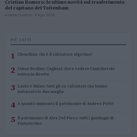
Cristian Romero: le ultime novità sul trasferimento
del capitano del Tottenham
Andrea Conforti · 9 Ago 2026
PIÙ LETTI
1
Chouchaa: chi è il calciatore algerino?
2
Union Berlino-Cagliari: dove vedere l’amichevole
estiva in diretta
3
Lazio e Milan: tutti gli ex calciatori che hanno
indossato le due maglie
4
A quanto ammonta il patrimonio di Andrea Pirlo?
5
Il patrimonio di Alex Del Piero: tutti i guadagni di
Pinturicchio