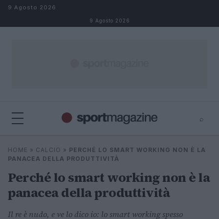
Salta al contenuto
9 Agosto 2026
9 Agosto 2026
⌕
⌕
×
HOME
»
CALCIO
»
PERCHÉ LO SMART WORKING NON È LA
Cerca
PANACEA DELLA PRODUTTIVITÀ
Perché lo smart working non è la
panacea della produttività
Il re è nudo, e ve lo dico io: lo smart working spesso