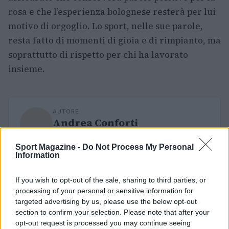
rosa e che l’esperienza bolognese resterà per lui
motivo di orgoglio. Lo sport, nelle sue parole,
resta fatto di momenti di gioia e di rimpianto, ma
soprattutto di rispetto per chi ha lavorato
insieme.
AUTORE
Andrea Conforti
Andrea Conforti, 46enne torinese dal look
Sport Magazine -
Do Not Process My Personal
casual e naturale, è un analista tattico che
Information
trasforma dati e clip in racconti social. Ricorda
quando annotò la rimonta al box stampa dello
If you wish to opt-out of the sale, sharing to third parties, or
Stadio Olimpico Grande Torino: da
processing of your personal or sensitive information for
quell'appunto nacque la sua linea editoriale,
targeted advertising by us, please use the below opt-out
che propugna spiegazioni visive per il tifoso
section to confirm your selection. Please note that after your
critico. Dettaglio unico: una stagione
opt-out request is processed you may continue seeing
allenatore under15 al Chieri e ciclista urbano.