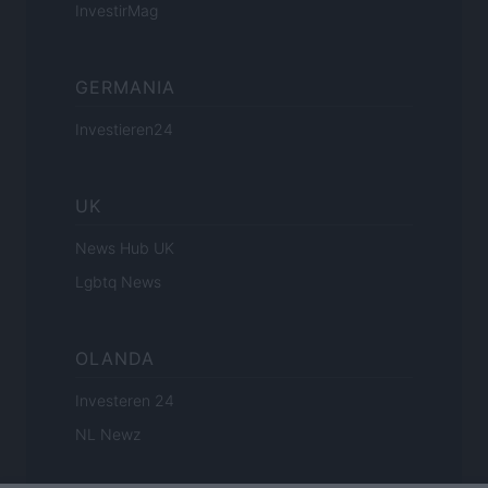
InvestirMag
GERMANIA
Investieren24
UK
News Hub UK
Lgbtq News
OLANDA
Investeren 24
NL Newz