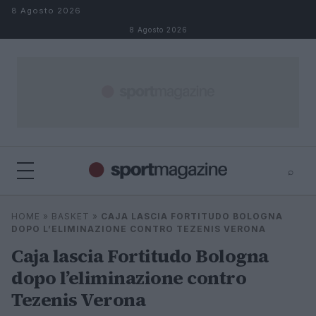
Salta al contenuto
8 Agosto 2026
8 Agosto 2026
⌕
⌕
×
HOME
»
BASKET
»
CAJA LASCIA FORTITUDO BOLOGNA
Cerca
DOPO L’ELIMINAZIONE CONTRO TEZENIS VERONA
Caja lascia Fortitudo Bologna
dopo l’eliminazione contro
Tezenis Verona