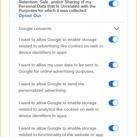
Retention, Sale, and/or Sharing of my
Personal Data that Is Unrelated with the
Purposes for which it was collected.
Continua a leggere
Opted Out
Google consents
BASKET
I want to allow Google to enable storage
related to advertising like cookies on web or
device identifiers in apps.
I want to allow my user data to be sent to
Google for online advertising purposes.
I want to allow Google to send me
personalized advertising.
I want to allow Google to enable storage
related to analytics like cookies on web or
device identifiers in apps.
Pallacanestro Trieste: Abramo Canka firma un
accordo pluriennale
I want to allow Google to enable storage
Francesca Lombardi · 8 Ago 2026
related to functionality of the website or app.