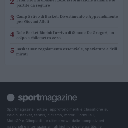
2
FIBA U16 EuroBasket 2026: la formazione italiana e le
partite da seguire
3
Camp Estivo di Basket: Divertimento e Apprendimento
per Giovani Atleti
4
Dole Basket Rimini: l’arrivo di Simone De Gregori, un
colpo a chilometro zero
5
Basket 3×3: regolamento essenziale, spaziature e drill
mirati
Sportmagazine: notizie, approfondimenti e classifiche su
calcio, basket, tennis, ciclismo, motori, Formula 1,
MotoGP e Olimpiadi. Le ultime news dalle competizioni
nazionali e internazionali, gli highlight delle partite, le