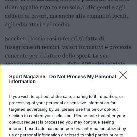
di un appello rivolto non solo ai dirigenti e agli
addetti ai lavori, ma anche alle comunità locali,
agli educatori e ai media.
Sacchetti lascia così un’eredità fatta di
insegnamenti tecnici, valori formativi e proposte
concrete per il futuro dello sport. La sua
esperienza personale — dalla difficoltà iniziale
alla crescita professionale — diventa esempio e
Sport Magazine -
Do Not Process My Personal
stimolo per chi lavora per restituire alla
Information
pallacanestro il ruolo che, secondo lui, le spetta
If you wish to opt-out of the sale, sharing to third parties, or
nella vita sociale e culturale del Paese.
processing of your personal or sensitive information for
targeted advertising by us, please use the below opt-out
In sintesi, il saluto di Meo è più di una semplice
section to confirm your selection. Please note that after your
uscita di scena: è una richiesta di cura per il
opt-out request is processed you may continue seeing
interest-based ads based on personal information utilized by
movimento, un invito a investire nella
us or personal information disclosed to third parties prior to