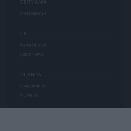
GERMANIA
Investieren24
UK
News Hub UK
Lgbtq News
OLANDA
Investeren 24
NL Newz