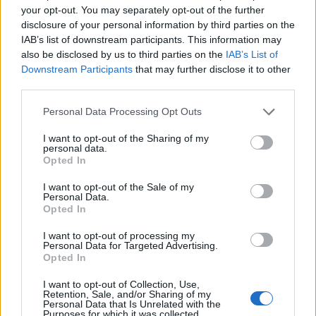
formazione e nella visibilità e un richiamo a non
your opt-out. You may separately opt-out of the further
sottovalutare la dimensione aggregativa dello
disclosure of your personal information by third parties on the
IAB’s list of downstream participants. This information may
sport, che può trasformare vite e comunità.
also be disclosed by us to third parties on the
IAB’s List of
Downstream Participants
that may further disclose it to other
third parties.
AUTORE
Please note that this website/app uses one or more Google
Personal Data Processing Opt Outs
Andrea Conforti
services and may gather and store information including but
Andrea Conforti, 46enne torinese dal look
not limited to your visit or usage behaviour. You may click to
I want to opt-out of the Sharing of my
personal data.
casual e naturale, è un analista tattico che
grant or deny consent to Google and its third-party tags to
Opted In
trasforma dati e clip in racconti social. Ricorda
use your data for below specified purposes in below Google
quando annotò la rimonta al box stampa dello
consent section.
I want to opt-out of the Sale of my
Stadio Olimpico Grande Torino: da
Personal Data.
Opted In
quell'appunto nacque la sua linea editoriale,
che propugna spiegazioni visive per il tifoso
I want to opt-out of processing my
critico. Dettaglio unico: una stagione
Personal Data for Targeted Advertising.
allenatore under15 al Chieri e ciclista urbano.
Opted In
I want to opt-out of Collection, Use,
Retention, Sale, and/or Sharing of my
Personal Data that Is Unrelated with the
Purposes for which it was collected.