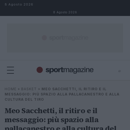
Salta al contenuto
8 Agosto 2026
8 Agosto 2026
⌕
⌕
×
HOME
»
BASKET
»
MEO SACCHETTI, IL RITIRO E IL
Cerca
MESSAGGIO: PIÙ SPAZIO ALLA PALLACANESTRO E ALLA
CULTURA DEL TIRO
Meo Sacchetti, il ritiro e il
messaggio: più spazio alla
pallacanestro e alla cultura del