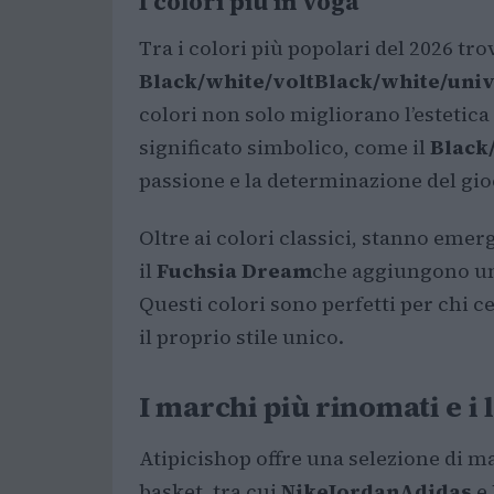
I colori più in voga
Tra i colori più popolari del 2026 
Black/white/volt
Black/white/univ
colori non solo migliorano l’estetic
significato simbolico, come il
Black
passione e la determinazione del gio
Oltre ai colori classici, stanno em
il
Fuchsia Dream
che aggiungono un 
Questi colori sono perfetti per chi c
il proprio stile unico.
I marchi più rinomati e i 
Atipicishop offre una selezione di 
basket, tra cui
Nike
Jordan
Adidas
e