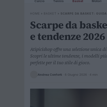
Calcio
Tennis
Basket
Motori
HOME
»
BASKET
»
SCARPE DA BASKET: GUIDA
Scarpe da basket
e tendenze 2026
Atipicishop offre una selezione unica d
Scopri le ultime tendenze, i modelli più 
perfette per il tuo stile di gioco.
Andrea Conforti
·
6 Giugno 2026
· 4 min