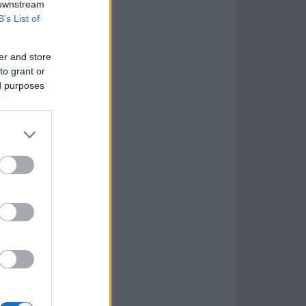
 downstream
B’s List of
er and store
to grant or
ed purposes