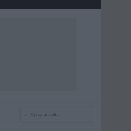
⌕
Cerca