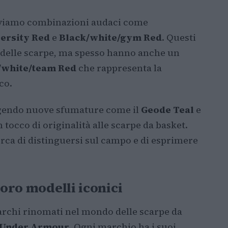
troviamo combinazioni audaci come
ersity Red
e
Black/white/gym Red
. Questi
a delle scarpe, ma spesso hanno anche un
/white/team Red
che rappresenta la
co.
ergendo nuove sfumature come il
Geode Teal
e
tocco di originalità alle scarpe da basket.
erca di distinguersi sul campo e di esprimere
loro modelli iconici
marchi rinomati nel mondo delle scarpe da
Under Armour
. Ogni marchio ha i suoi