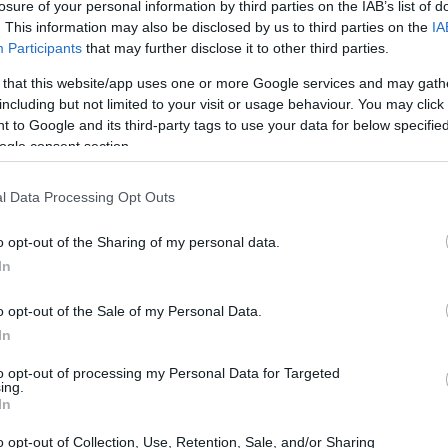
losure of your personal information by third parties on the IAB’s list of
. This information may also be disclosed by us to third parties on the
IA
Participants
that may further disclose it to other third parties.
 that this website/app uses one or more Google services and may gath
including but not limited to your visit or usage behaviour. You may click 
 to Google and its third-party tags to use your data for below specifi
ogle consent section.
l Data Processing Opt Outs
o opt-out of the Sharing of my personal data.
In
o opt-out of the Sale of my Personal Data.
In
to opt-out of processing my Personal Data for Targeted
ing.
In
twear
o un fan del
basket USA
Atipicishop ha
o opt-out of Collection, Use, Retention, Sale, and/or Sharing