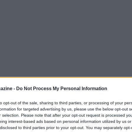
azine -
Do Not Process My Personal Information
continua evoluzione, con nuove tecnologie e
i sul campo. Su
Atipicishop
puoi trovare una
to opt-out of the sale, sharing to third parties, or processing of your per
formation for targeted advertising by us, please use the below opt-out s
no ogni esigenza, dal giocatore occasionale a
r selection. Please note that after your opt-out request is processed y
o ti guiderà attraverso le
tendenze attuali
i
eing interest-based ads based on personal information utilized by us or
elta
delle scarpe da basket perfette.
disclosed to third parties prior to your opt-out. You may separately opt-