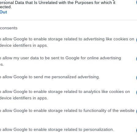
i disponibili, puoi esplorare una varietà di
ersonal Data that Is Unrelated with the Purposes for which it
lected.
er migliorare il tuo gioco. Scopriamo insieme
Out
t di Atipicishop.
consents
 mondo delle scarpe da basket
o allow Google to enable storage related to advertising like cookies on
evice identifiers in apps.
i innovazioni nel design e nella tecnologia
o allow my user data to be sent to Google for online advertising
ze più rilevanti troviamo l’uso di materiali
s.
l
sintetico
che offrono un equilibrio perfetto
to allow Google to send me personalized advertising.
colori vivaci e i design audaci stanno
l’energia e lo stile del basket moderno.
o allow Google to enable storage related to analytics like cookies on
evice identifiers in apps.
one alla
personalizzazione
. Molti marchi
o allow Google to enable storage related to functionality of the website
zzazione, permettendo ai giocatori di creare
o stile unico. Su Atipicishop, puoi trovare
o allow Google to enable storage related to personalization.
zioni che ti permettono di esprimere la tua