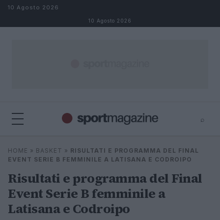
Salta al contenuto
10 Agosto 2026
10 Agosto 2026
⌕
⌕
×
HOME
»
BASKET
»
RISULTATI E PROGRAMMA DEL FINAL
Cerca
EVENT SERIE B FEMMINILE A LATISANA E CODROIPO
Risultati e programma del Final
Event Serie B femminile a
Latisana e Codroipo