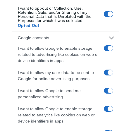
alle prove su pista, cura il format 'tecnica e
I want to opt-out of Collection, Use,
cronaca' e conserva i fogli di appunti del
Retention, Sale, and/or Sharing of my
Personal Data that Is Unrelated with the
debutto tecnico in autodromo.
Purposes for which it was collected.
Opted Out
Google consents
I want to allow Google to enable storage
related to advertising like cookies on web or
device identifiers in apps.
I want to allow my user data to be sent to
Google for online advertising purposes.
I want to allow Google to send me
personalized advertising.
I want to allow Google to enable storage
related to analytics like cookies on web or
device identifiers in apps.