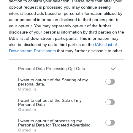
section to confirm your selection. Please note that after your
In queste due giornate si sono già distinti singoli
opt-out request is processed you may continue seeing
interest-based ads based on personal information utilized by
numeri e nomi che potrebbero risultare decisivi
us or personal information disclosed to third parties prior to
nella corsa ai quarti: la gestione del ritmo, la
your opt-out. You may separately opt-out of the further
capacità di dominare il pitturato e l’affidabilità al
disclosure of your personal information by third parties on the
IAB’s list of downstream participants. This information may
tiro dall’arco si stanno rivelando fattori chiave.
also be disclosed by us to third parties on the
IAB’s List of
Nei prossimi incontri sarà interessante
Downstream Participants
that may further disclose it to other
osservare come le squadre adatteranno tattiche
third parties.
e rotazioni per affrontare avversarie che hanno
Please note that this website/app uses one or more Google
Personal Data Processing Opt Outs
mostrato punti di forza diversi.
services and may gather and store information including but
not limited to your visit or usage behaviour. You may click to
I want to opt-out of the Sharing of my
personal data.
grant or deny consent to Google and its third-party tags to
Opted In
use your data for below specified purposes in below Google
consent section.
AUTORE
I want to opt-out of the Sale of my
Francesca Lombardi
Personal Data.
Opted In
Francesca Lombardi, fiorentina, prese appunti
tecnici dal primo box di un circuito toscano e
I want to opt-out of processing my
Personal Data for Targeted Advertising.
da allora firma approfondimenti sui motori. In
Opted In
redazione sostiene un approccio metodico