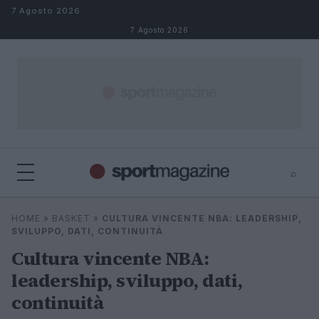
Salta al contenuto
7 Agosto 2026
7 Agosto 2026
⌕
⌕
×
HOME
»
BASKET
»
CULTURA VINCENTE NBA: LEADERSHIP,
Cerca
SVILUPPO, DATI, CONTINUITÀ
Cultura vincente NBA:
leadership, sviluppo, dati,
continuità