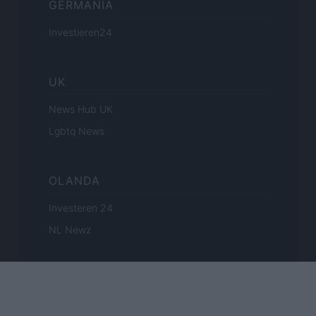
GERMANIA
Investieren24
UK
News Hub UK
Lgbtq News
OLANDA
Investeren 24
NL Newz