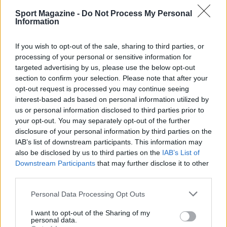
Standard visibili:
esistono regole chiare su
Sport Magazine -
Do Not Process My Personal
comunicazione, tempi e responsabilità? Le
Information
sanzioni sono coerenti?
Role clarity:
ogni giocatore può descrivere in
If you wish to opt-out of the sale, sharing to third parties, or
una frase come guadagna minuti e cosa lo fa
processing of your personal or sensitive information for
targeted advertising by us, please use the below opt-out
sedere?
section to confirm your selection. Please note that after your
Routine di sviluppo:
sono programmati
opt-out request is processed you may continue seeing
blocchi individuali brevi e frequenti con
interest-based ads based on personal information utilized by
obiettivi misurabili?
us or personal information disclosed to third parties prior to
Feedback operativo:
il video riduce la
your opt-out. You may separately opt-out of the further
complessità a 2-3 focus per partita e allena
disclosure of your personal information by third parties on the
decisioni, non solo esecuzioni?
IAB’s list of downstream participants. This information may
also be disclosed by us to third parties on the
IAB’s List of
Dati integrati:
le analytics entrano nei piani
Downstream Participants
that may further disclose it to other
gara, nelle ATO e nei matching difensivi con
third parties.
linguaggio accessibile?
Linea tecnica stabile:
principi invarianti sono
Please note that this website/app uses one or more Google
Personal Data Processing Opt Outs
services and may gather and store information including but
documentati e insegnati a rookie e staff?
not limited to your visit or usage behaviour. You may click to
I want to opt-out of the Sharing of my
Capitani attivi:
i leader di spogliatoio
personal data.
grant or deny consent to Google and its third-party tags to