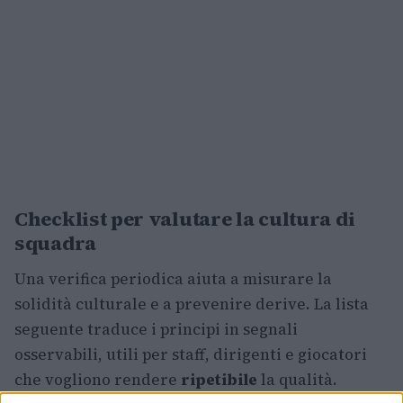
Checklist per valutare la cultura di
squadra
Una verifica periodica aiuta a misurare la
solidità culturale e a prevenire derive. La lista
seguente traduce i principi in segnali
osservabili, utili per staff, dirigenti e giocatori
che vogliono rendere
ripetibile
la qualità.