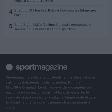
colpo a chilometro zero
4
Europei U18 basket: Italia e Slovenia si sfidano per
l’oro
5
Final Eight 2027 a Torino: l’impatto economico e
sociale della manifestazione sportiva
Sportmagazine: notizie, approfondimenti e classifiche su
calcio, basket, tennis, ciclismo, motori, Formula 1,
MotoGP e Olimpiadi. Le ultime news dalle competizioni
nazionali e internazionali, gli highlight delle partite, le
interviste ai protagonisti e i risultati in tempo reale di tutte
le discipline che fanno emozionare gli appassionati di
sport.