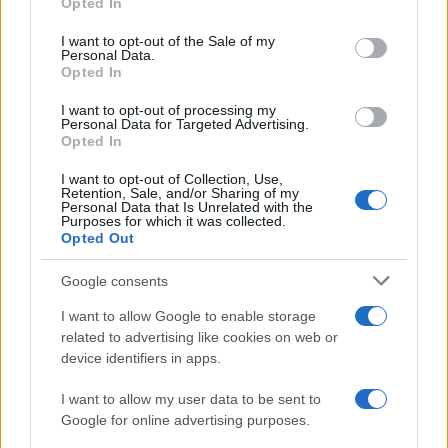
rinforzano gli standard quando lo staff non è
Opted In
use your data for below specified purposes in below Google
presente?
consent section.
I want to opt-out of the Sale of my
Adattabilità:
la squadra aggiorna regole e
Personal Data.
rotazioni con logica, senza rinnegare i
Opted In
fondamenti?
I want to opt-out of processing my
Personal Data for Targeted Advertising.
Opted In
Dalla palestra al roster: sintesi
operativa
I want to opt-out of Collection, Use,
Retention, Sale, and/or Sharing of my
Personal Data that Is Unrelated with the
La cultura vincente nasce da un patto semplice:
Purposes for which it was collected.
Opted Out
pochi principi, tanta coerenza. Si costruisce
definendo
standard
e linguaggio, allenando le
Google consents
abilità che contano e misurando ciò che si
I want to allow Google to enable storage
intende migliorare. Le
analytics
illuminano, la
related to advertising like cookies on web or
leadership protegge, il
player development
device identifiers in apps.
alimenta e la
continuità
stabilizza. Quando la
I want to allow my user data to be sent to
giornata tipo riflette questi elementi — dal primo
Google for online advertising purposes.
drill al timeout decisivo — il talento trova