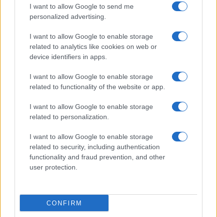
I want to allow Google to send me
cornici, gli errori si trasformano in progressi e la
personalized advertising.
squadra sviluppa una resilienza che supera i
picchi e le cadute, fino a diventare identità
I want to allow Google to enable storage
related to analytics like cookies on web or
riconoscibile e, soprattutto, sostenibile.
device identifiers in apps.
I want to allow Google to enable storage
related to functionality of the website or app.
AUTORE
Francesca Lombardi
I want to allow Google to enable storage
Francesca Lombardi, fiorentina, prese appunti
related to personalization.
tecnici dal primo box di un circuito toscano e
da allora firma approfondimenti sui motori. In
I want to allow Google to enable storage
redazione sostiene un approccio metodico
related to security, including authentication
alle prove su pista, cura il format 'tecnica e
functionality and fraud prevention, and other
cronaca' e conserva i fogli di appunti del
user protection.
debutto tecnico in autodromo.
CONFIRM