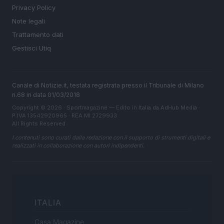
Privacy Policy
Note legali
Trattamento dati
Gestisci Utiq
Canale di Notizie.it, testata registrata presso il Tribunale di Milano
n.68 in data 01/03/2018
Copyright © 2026 · Sportmagazine — Edito in Italia da
AdHub Media
·
P.IVA 13542920965 · REA MI 2729933
All Rights Reserved
I contenuti sono curati dalla redazione con il supporto di strumenti digitali e
realizzati in collaborazione con autori indipendenti.
ITALIA
Casa Magazine