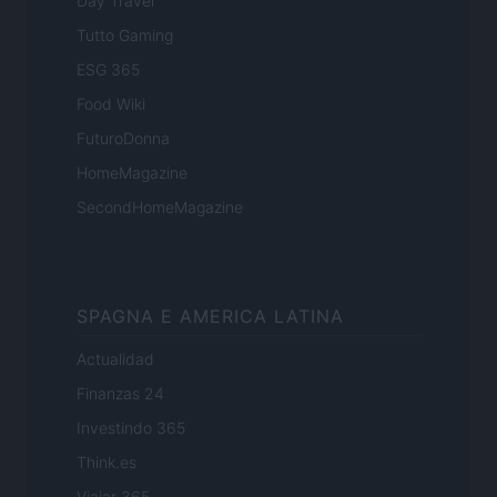
Day Travel
Tutto Gaming
ESG 365
Food Wiki
FuturoDonna
HomeMagazine
SecondHomeMagazine
SPAGNA E AMERICA LATINA
Actualidad
Finanzas 24
Investindo 365
Think.es
Viajar 365