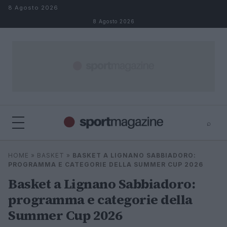
Salta al contenuto
8 Agosto 2026
8 Agosto 2026
⌕
⌕
×
HOME
»
BASKET
»
BASKET A LIGNANO SABBIADORO:
Cerca
PROGRAMMA E CATEGORIE DELLA SUMMER CUP 2026
Basket a Lignano Sabbiadoro:
programma e categorie della
Summer Cup 2026