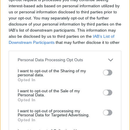
interest-based ads based on personal information utilized by
us or personal information disclosed to third parties prior to
your opt-out. You may separately opt-out of the further
Continua a leggere
disclosure of your personal information by third parties on the
IAB’s list of downstream participants. This information may
also be disclosed by us to third parties on the
IAB’s List of
BASKET
Downstream Participants
that may further disclose it to other
third parties.
Please note that this website/app uses one or more Google
Personal Data Processing Opt Outs
services and may gather and store information including but
not limited to your visit or usage behaviour. You may click to
I want to opt-out of the Sharing of my
personal data.
grant or deny consent to Google and its third-party tags to
Opted In
use your data for below specified purposes in below Google
consent section.
I want to opt-out of the Sale of my
Personal Data.
Opted In
I want to opt-out of processing my
Personal Data for Targeted Advertising.
Pallacanestro Trieste: Abramo Canka firma un
Opted In
accordo pluriennale