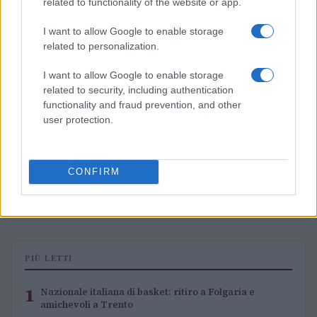
related to functionality of the website or app.
I want to allow Google to enable storage
related to personalization.
I want to allow Google to enable storage
related to security, including authentication
functionality and fraud prevention, and other
user protection.
Kevin Love ai Philadelphia 76ers: la possibile reunion
CONFIRM
con LeBron James
Ilaria Mauri · 8 Ago 2026
PIÙ LETTI
1
Nazionale italiana di basket: ritiro a Folgaria e
amichevoli a Trento