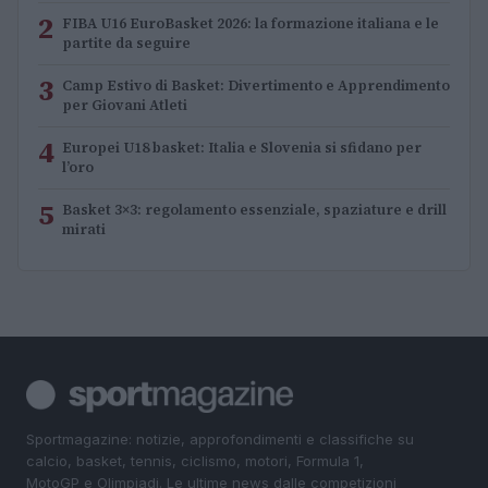
2
FIBA U16 EuroBasket 2026: la formazione italiana e le
partite da seguire
3
Camp Estivo di Basket: Divertimento e Apprendimento
per Giovani Atleti
4
Europei U18 basket: Italia e Slovenia si sfidano per
l’oro
5
Basket 3×3: regolamento essenziale, spaziature e drill
mirati
Sportmagazine: notizie, approfondimenti e classifiche su
calcio, basket, tennis, ciclismo, motori, Formula 1,
MotoGP e Olimpiadi. Le ultime news dalle competizioni