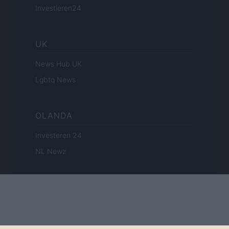
Investieren24
UK
News Hub UK
Lgbtq News
OLANDA
Investeren 24
NL Newz