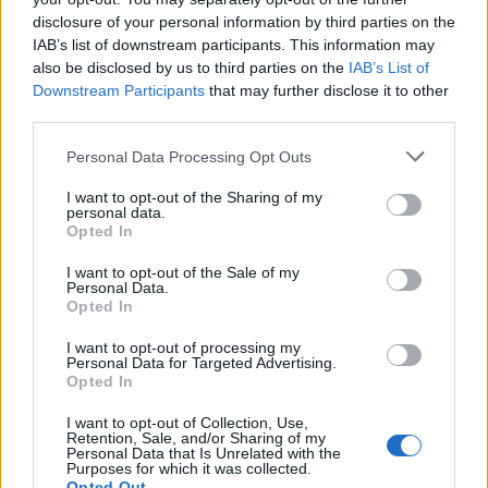
e sociale mantenendo trasparenza, impegno e
disclosure of your personal information by third parties on the
attenzione verso il contesto locale.
IAB’s list of downstream participants. This information may
also be disclosed by us to third parties on the
IAB’s List of
Downstream Participants
that may further disclose it to other
third parties.
AUTORE
Andrea Conforti
Please note that this website/app uses one or more Google
Personal Data Processing Opt Outs
services and may gather and store information including but
Andrea Conforti, 46enne torinese dal look
not limited to your visit or usage behaviour. You may click to
I want to opt-out of the Sharing of my
casual e naturale, è un analista tattico che
personal data.
grant or deny consent to Google and its third-party tags to
trasforma dati e clip in racconti social. Ricorda
Opted In
use your data for below specified purposes in below Google
quando annotò la rimonta al box stampa dello
consent section.
Stadio Olimpico Grande Torino: da
I want to opt-out of the Sale of my
Personal Data.
quell'appunto nacque la sua linea editoriale,
Opted In
che propugna spiegazioni visive per il tifoso
critico. Dettaglio unico: una stagione
I want to opt-out of processing my
Personal Data for Targeted Advertising.
allenatore under15 al Chieri e ciclista urbano.
Opted In
I want to opt-out of Collection, Use,
Retention, Sale, and/or Sharing of my
Personal Data that Is Unrelated with the
Purposes for which it was collected.
Opted Out