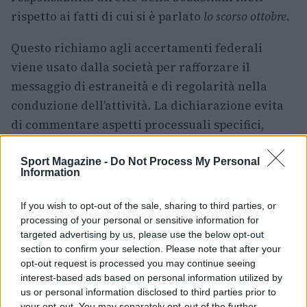
rispetto ai fatti di cui si è parlato
lo scorso ottobre
.
Questo richiamo agli accertamenti federali
viene usato dalla società per rafforzare il
messaggio di estraneità e di regolarità nella
conduzione dell’attività. La dichiarazione evita
di commentare aspetti processuali specifici,
limitandosi a ribadire la posizione ufficiale e
l’intenzione di collaborare con le autorità
Sport Magazine -
Do Not Process My Personal
Information
competenti qualora fossero richiesti ulteriori
chiarimenti.
If you wish to opt-out of the sale, sharing to third parties, or
processing of your personal or sensitive information for
Nel complesso, il testo diffuso dalla società vuole
targeted advertising by us, please use the below opt-out
section to confirm your selection. Please note that after your
essere un messaggio diretto alla città e agli
opt-out request is processed you may continue seeing
stakeholder: la Sebastiani Rieti intende
interest-based ads based on personal information utilized by
continuare a svolgere la propria attività sportiva
us or personal information disclosed to third parties prior to
your opt-out. You may separately opt-out of the further