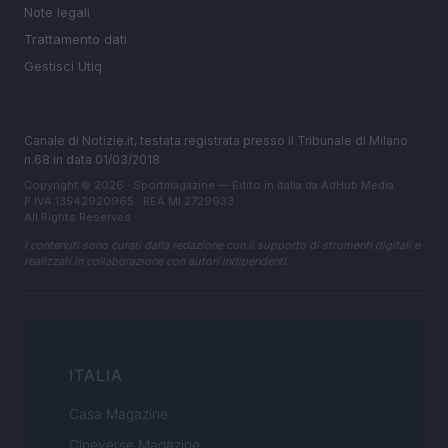
Note legali
Trattamento dati
Gestisci Utiq
Canale di Notizie.it, testata registrata presso il Tribunale di Milano
n.68 in data 01/03/2018
Copyright © 2026 · Sportmagazine — Edito in Italia da
AdHub Media
·
P.IVA 13542920965 · REA MI 2729933
All Rights Reserved
I contenuti sono curati dalla redazione con il supporto di strumenti digitali e
realizzati in collaborazione con autori indipendenti.
ITALIA
Casa Magazine
Cineverse Magazine