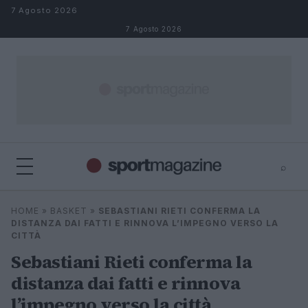
Salta al contenuto
7 Agosto 2026
7 Agosto 2026
⌕
⌕
×
HOME
»
BASKET
»
SEBASTIANI RIETI CONFERMA LA
Cerca
DISTANZA DAI FATTI E RINNOVA L’IMPEGNO VERSO LA
CITTÀ
Sebastiani Rieti conferma la
distanza dai fatti e rinnova
l’impegno verso la città