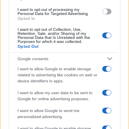
Andrea Conforti
I want to opt-out of processing my
Andrea Conforti, 46enne torinese dal look
Personal Data for Targeted Advertising.
casual e naturale, è un analista tattico che
Opted In
trasforma dati e clip in racconti social. Ricorda
I want to opt-out of Collection, Use,
quando annotò la rimonta al box stampa dello
Retention, Sale, and/or Sharing of my
Stadio Olimpico Grande Torino: da
Personal Data that Is Unrelated with the
Purposes for which it was collected.
quell'appunto nacque la sua linea editoriale,
Opted Out
che propugna spiegazioni visive per il tifoso
critico. Dettaglio unico: una stagione
Google consents
allenatore under15 al Chieri e ciclista urbano.
I want to allow Google to enable storage
related to advertising like cookies on web or
device identifiers in apps.
I want to allow my user data to be sent to
Google for online advertising purposes.
I want to allow Google to send me
personalized advertising.
I want to allow Google to enable storage