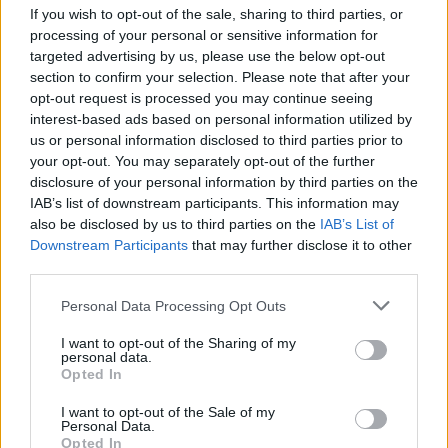
If you wish to opt-out of the sale, sharing to third parties, or
A completare il quadro estivo del mercato
processing of your personal or sensitive information for
nazionale, alcune società restano attive nelle
targeted advertising by us, please use the below opt-out
section to confirm your selection. Please note that after your
trattative sportive: tra queste la formazione di
opt-out request is processed you may continue seeing
Varese ha ufficializzato l’arrivo di un giocatore
interest-based ads based on personal information utilized by
offensivamente dinamico, segnale che anche i
us or personal information disclosed to third parties prior to
your opt-out. You may separately opt-out of the further
club non interessati dal trasferimento stanno
disclosure of your personal information by third parties on the
programmando rinforzi per affrontare la nuova
IAB’s list of downstream participants. This information may
stagione con ambizione.
also be disclosed by us to third parties on the
IAB’s List of
Downstream Participants
that may further disclose it to other
third parties.
Il prossimo ciclo agonistico dirà se gli
investimenti privati riusciranno a mettere radici
Please note that this website/app uses one or more Google
Personal Data Processing Opt Outs
services and may gather and store information including but
solide anche sul piano del coinvolgimento dei
not limited to your visit or usage behaviour. You may click to
I want to opt-out of the Sharing of my
tifosi.
personal data.
grant or deny consent to Google and its third-party tags to
Opted In
use your data for below specified purposes in below Google
consent section.
I want to opt-out of the Sale of my
Personal Data.
AUTORE
Opted In