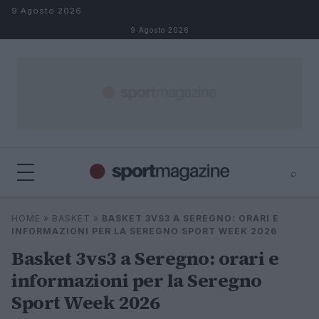
Salta al contenuto
9 Agosto 2026
9 Agosto 2026
⌕
⌕
×
HOME
»
BASKET
»
BASKET 3VS3 A SEREGNO: ORARI E
Cerca
INFORMAZIONI PER LA SEREGNO SPORT WEEK 2026
Basket 3vs3 a Seregno: orari e
informazioni per la Seregno
Sport Week 2026