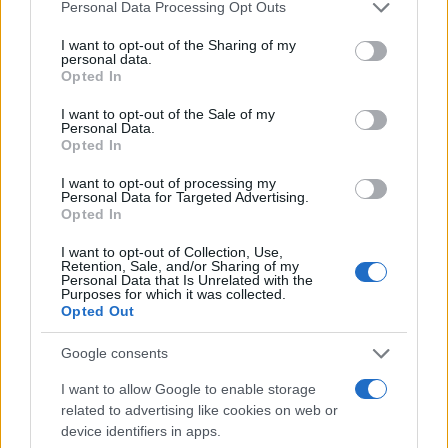
Please note that this website/app uses one or more Google
Personal Data Processing Opt Outs
services and may gather and store information including but
not limited to your visit or usage behaviour. You may click to
I want to opt-out of the Sharing of my
personal data.
grant or deny consent to Google and its third-party tags to
Opted In
use your data for below specified purposes in below Google
consent section.
I want to opt-out of the Sale of my
Continua a leggere
Personal Data.
Opted In
BASKET
I want to opt-out of processing my
Personal Data for Targeted Advertising.
Opted In
I want to opt-out of Collection, Use,
Retention, Sale, and/or Sharing of my
Personal Data that Is Unrelated with the
Purposes for which it was collected.
Opted Out
Google consents
I want to allow Google to enable storage
related to advertising like cookies on web or
device identifiers in apps.