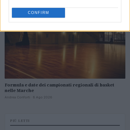
BASKET
CONFIRM
Formula e date dei campionati regionali di basket
nelle Marche
Andrea Conforti · 8 Ago 2026
PIÙ LETTI