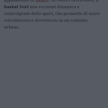
appassionati di
basket
. Al centro dell’evento, il
basket 3vs3
una versione dinamica e
coinvolgente dello sport, che promette di unire
velocità
tecnica
e
divertimento
in un contesto
urbano.