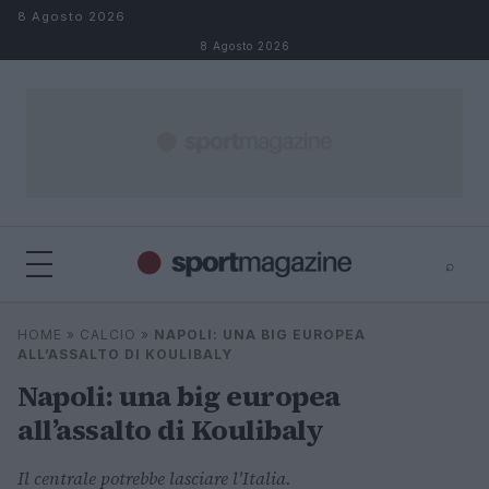
Salta al contenuto
8 Agosto 2026
8 Agosto 2026
⌕
⌕
×
HOME
»
CALCIO
»
NAPOLI: UNA BIG EUROPEA
Cerca
ALL’ASSALTO DI KOULIBALY
Napoli: una big europea
all’assalto di Koulibaly
Il centrale potrebbe lasciare l'Italia.