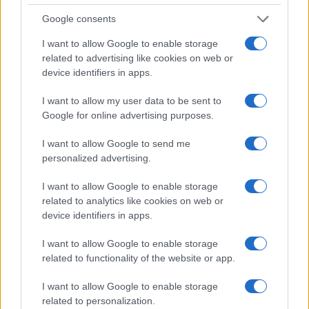
4
A quanto ammonta il patrimonio di Andrea Pirlo?
Google consents
5
Chi è Sara Gama: fidanzato, figli e vita privata
I want to allow Google to enable storage
related to advertising like cookies on web or
device identifiers in apps.
I want to allow my user data to be sent to
Google for online advertising purposes.
I want to allow Google to send me
personalized advertising.
Sportmagazine: notizie, approfondimenti e classifiche su
calcio, basket, tennis, ciclismo, motori, Formula 1,
I want to allow Google to enable storage
MotoGP e Olimpiadi. Le ultime news dalle competizioni
related to analytics like cookies on web or
nazionali e internazionali, gli highlight delle partite, le
device identifiers in apps.
interviste ai protagonisti e i risultati in tempo reale di tutte
le discipline che fanno emozionare gli appassionati di
I want to allow Google to enable storage
sport.
related to functionality of the website or app.
I want to allow Google to enable storage
SEZIONI
related to personalization.