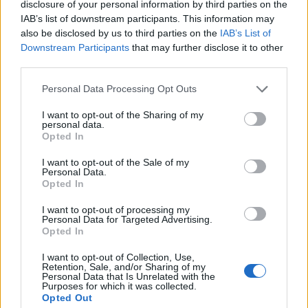
disclosure of your personal information by third parties on the
IAB’s list of downstream participants. This information may
also be disclosed by us to third parties on the
IAB’s List of
Downstream Participants
that may further disclose it to other
third parties.
Calcio Lecco: Francesco Aliberti abbandona i ruoli
Please note that this website/app uses one or more Google
Personal Data Processing Opt Outs
dirigenziali
services and may gather and store information including but
Ilaria Mauri · 7 Ago 2026
not limited to your visit or usage behaviour. You may click to
I want to opt-out of the Sharing of my
personal data.
grant or deny consent to Google and its third-party tags to
Opted In
use your data for below specified purposes in below Google
consent section.
I want to opt-out of the Sale of my
PIÙ LETTI
Personal Data.
Opted In
1
Chouchaa: chi è il calciatore algerino?
I want to opt-out of processing my
Personal Data for Targeted Advertising.
2
Union Berlino-Cagliari: dove vedere l’amichevole
Opted In
estiva in diretta
I want to opt-out of Collection, Use,
3
Retention, Sale, and/or Sharing of my
Lazio e Milan: tutti gli ex calciatori che hanno
Personal Data that Is Unrelated with the
indossato le due maglie
Purposes for which it was collected.
Opted Out