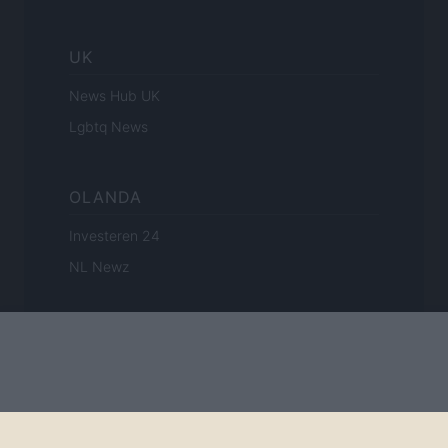
UK
News Hub UK
Lgbtq News
OLANDA
Investeren 24
NL Newz