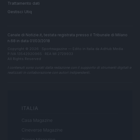
Trattamento dati
Gestisci Utiq
Canale di Notizie.it, testata registrata presso il Tribunale di Milano
n.68 in data 01/03/2018
Copyright © 2026 · Sportmagazine — Edito in Italia da
AdHub Media
·
P.IVA 13542920965 · REA MI 2729933
All Rights Reserved
I contenuti sono curati dalla redazione con il supporto di strumenti digitali e
realizzati in collaborazione con autori indipendenti.
ITALIA
Casa Magazine
Cineverse Magazine
Donne Magazine