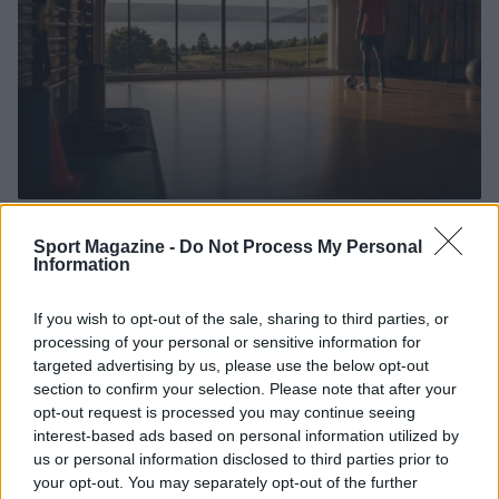
Venezia FC: il calendario e i dettagli della tournée
francese
Sport Magazine -
Do Not Process My Personal
Information
Andrea Conforti · 7 Ago 2026
If you wish to opt-out of the sale, sharing to third parties, or
CALCIO
processing of your personal or sensitive information for
targeted advertising by us, please use the below opt-out
section to confirm your selection. Please note that after your
opt-out request is processed you may continue seeing
interest-based ads based on personal information utilized by
us or personal information disclosed to third parties prior to
your opt-out. You may separately opt-out of the further