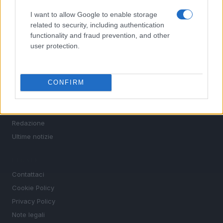
Calcio
I want to allow Google to enable storage
Tennis
related to security, including authentication
Basket
functionality and fraud prevention, and other
Motori
user protection.
Ciclismo
Altri sport
CONFIRM
MAGAZINE
Chi siamo
Redazione
Ultime notizie
LEGALE
Contattaci
Cookie Policy
Privacy Policy
Note legali