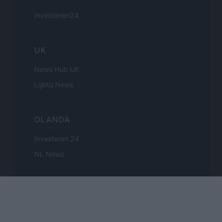
Investieren24
UK
News Hub UK
Lgbtq News
OLANDA
Investeren 24
NL Newz