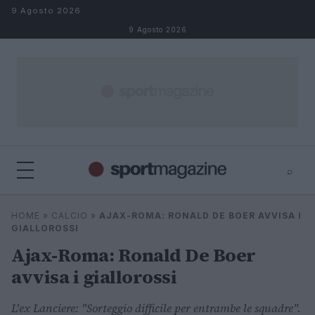
Salta al contenuto
9 Agosto 2026
9 Agosto 2026
⌕
⌕
×
HOME
»
CALCIO
»
AJAX-ROMA: RONALD DE BOER AVVISA I
Cerca
GIALLOROSSI
Ajax-Roma: Ronald De Boer
avvisa i giallorossi
L'ex Lanciere: "Sorteggio difficile per entrambe le squadre".