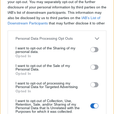
your opt-out. You may separately opt-out of the further
disclosure of your personal information by third parties on the
IAB’s list of downstream participants. This information may
also be disclosed by us to third parties on the
IAB’s List of
Downstream Participants
that may further disclose it to other
third parties.
Please note that this website/app uses one or more Google
Personal Data Processing Opt Outs
services and may gather and store information including but
not limited to your visit or usage behaviour. You may click to
I want to opt-out of the Sharing of my
personal data.
grant or deny consent to Google and its third-party tags to
Opted In
use your data for below specified purposes in below Google
Trofeo Doppio Malto: guida completa per seguire
Parma-Sampdoria
consent section.
I want to opt-out of the Sale of my
Personal Data.
Andrea Conforti · 8 Ago 2026
Opted In
CALCIO
I want to opt-out of processing my
Personal Data for Targeted Advertising.
Opted In
I want to opt-out of Collection, Use,
Retention, Sale, and/or Sharing of my
Personal Data that Is Unrelated with the
Purposes for which it was collected.