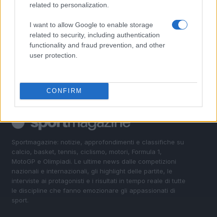
related to personalization.
4
A quanto ammonta il patrimonio di Andrea Pirlo?
I want to allow Google to enable storage
related to security, including authentication
5
Il patrimonio di Alex Del Piero: tutti i guadagni di
functionality and fraud prevention, and other
Pinturicchio
user protection.
CONFIRM
Sportmagazine: notizie, approfondimenti e classifiche su
calcio, basket, tennis, ciclismo, motori, Formula 1,
MotoGP e Olimpiadi. Le ultime news dalle competizioni
nazionali e internazionali, gli highlight delle partite, le
interviste ai protagonisti e i risultati in tempo reale di tutte
le discipline che fanno emozionare gli appassionati di
sport.