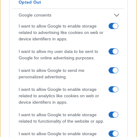
Opted Out
Google consents
I want to allow Google to enable storage
related to advertising like cookies on web or
device identifiers in apps.
Pallavolo Padova 2026: il calendario dettagliato della
I want to allow my user data to be sent to
preparazione pre-campionato
Google for online advertising purposes.
Francesca Lombardi · 8 Ago 2026
I want to allow Google to send me
personalized advertising.
PIÙ LETTI
I want to allow Google to enable storage
related to analytics like cookies on web or
1
Chouchaa: chi è il calciatore algerino?
device identifiers in apps.
2
Union Berlino-Cagliari: dove vedere l’amichevole
I want to allow Google to enable storage
estiva in diretta
related to functionality of the website or app.
3
Lazio e Milan: tutti gli ex calciatori che hanno
I want to allow Google to enable storage
indossato le due maglie